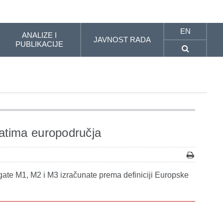
EN
ANALIZE I
JAVNOST RADA
PUBLIKACIJE
atima europodručja
gate M1, M2 i M3 izračunate prema definiciji Europske