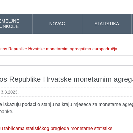
EMELJNE
NOVAC
STATISTIKA
UNKCIJE
inos Republike Hrvatske monetarnim agregatima europodručja
os Republike Hrvatske monetarnim agreg
 3.3.2023.
se iskazuju podaci o stanju na kraju mjeseca za monetarne agre
 banke.
 tablicama statističkog pregleda monetarne statistike