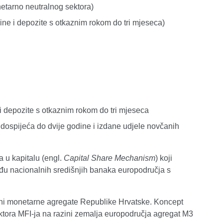
netarno neutralnog sektora)
ine i depozite s otkaznim rokom do tri mjeseca)
 depozite s otkaznim rokom do tri mjeseca
ospijeća do dvije godine i izdane udjele novčanih
 u kapitalu (engl.
Capital Share Mechanism
) koji
đu nacionalnih središnjih banaka europodručja s
ni monetarne agregate Republike Hrvatske. Koncept
ektora MFI-ja na razini zemalja europodručja agregat M3