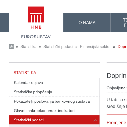
Skip to Main Content
T
O NAMA
F
»
Statistika
»
Statistički podaci
»
Financijski sektor
»
Dopr
STATISTIKA
Doprin
Kalendar objava
Objavljeno:
Statistička priopćenja
U tablici 
Pokazatelji poslovanja bankovnog sustava
središnje
Glavni makroekonomski indikatori
Statistički podaci
Promjene u