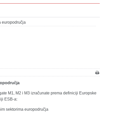
a europodručja
ropodručja
gate M1, M2 i M3 izračunate prema definiciji Europske
iji ESB-a:
rnim sektorima europodručja