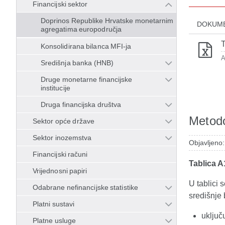
Financijski sektor
Doprinos Republike Hrvatske monetarnim
DOKUM
agregatima europodručja
T
Konsolidirana bilanca MFI-ja
A
Središnja banka (HNB)
Druge monetarne financijske
institucije
Druga financijska društva
Metodo
Sektor opće države
Sektor inozemstva
Objavljeno:
Financijski računi
Tablica 
Vrijednosni papiri
U tablici 
Odabrane nefinancijske statistike
središnje 
Platni sustavi
uključ
Platne usluge