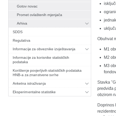
isklju
Gotov novac
ograni
Promet ovlaštenih mjenjača
jednak
Arhiva
uključ
SDDS
Obuhvat m
Regulativa
Informacije za obveznike izvještavanja
M1 obu
M2 obu
Informacije za korisnike statističkih
podataka
M3 obu
Korištenje povjerljivih statističkih podataka
fondov
HNB-a za znanstvene svrhe
Stavka "G
Anketna istraživanja
predviđa 
Eksperimentalne statistike
obzirom n
Doprinos 
rezidentno