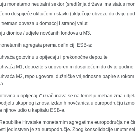
čuju monetarno neutralni sektor (središnja država ima status mo
čeno dospijeće uključenih stavki (uključuje obveze do dvije god
 tretman obveza u domaćoj i stranoj valuti
uju dionice / udjele novčanih fondova u M3.
onetarnih agregata prema definiciji ESB-a:
hvaća gotovinu u optjecaju i prekonoćne depozite
hvaća M1, depozite s ugovorenim dospijećem do dvije godine i
hvaća M2, repo ugovore, dužničke vrijednosne papire s rokom d
a.
otovina u optjecaju" izračunava se na temelju mehanizma udjela
podjelu ukupnog iznosa izdanih novčanica u europodručju izme
a njihov udio u kapitalu ESB-a.
Republike Hrvatske monetarnim agregatima europodručja ne či
sti jedinstven je za europodručje. Zbog konsolidacije unutar s