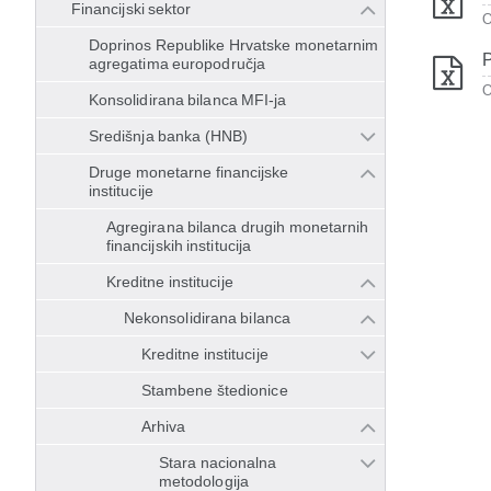
Financijski sektor
O
Doprinos Republike Hrvatske monetarnim
P
agregatima europodručja
O
Konsolidirana bilanca MFI-ja
Središnja banka (HNB)
Druge monetarne financijske
institucije
Agregirana bilanca drugih monetarnih
financijskih institucija
Kreditne institucije
Nekonsolidirana bilanca
Kreditne institucije
Stambene štedionice
Arhiva
Stara nacionalna
metodologija