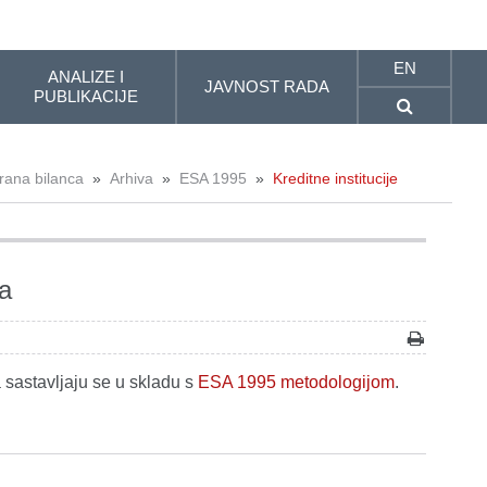
EN
ANALIZE I
JAVNOST RADA
PUBLIKACIJE
rana bilanca
»
Arhiva
»
ESA 1995
»
Kreditne institucije
ja
 sastavljaju se u skladu s
ESA 1995 metodologijom
.