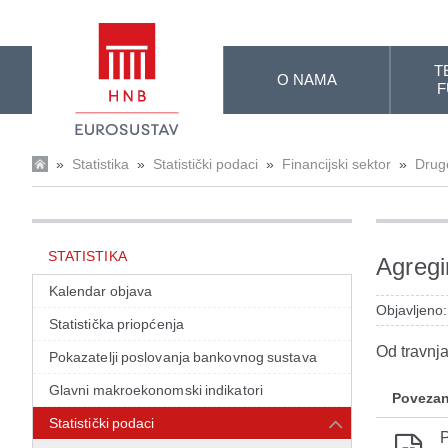
Skip to Main Content
T
O NAMA
F
»
Statistika
»
Statistički podaci
»
Financijski sektor
»
Druge
STATISTIKA
Agregir
Kalendar objava
Objavljeno:
Statistička priopćenja
Od travnja
Pokazatelji poslovanja bankovnog sustava
Glavni makroekonomski indikatori
Povezan
Statistički podaci
P