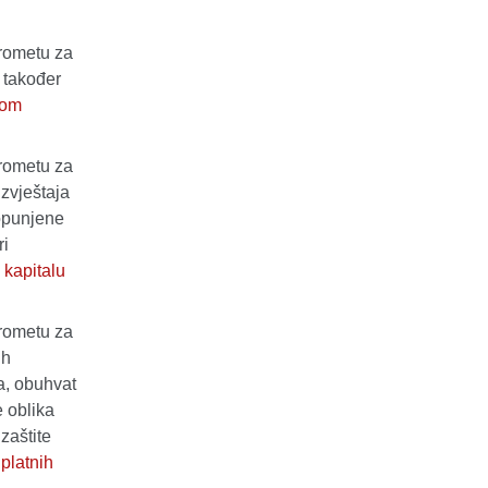
prometu za
a također
nom
prometu za
izvještaja
popunjene
ri
 kapitalu
prometu za
ih
a, obuhvat
e oblika
zaštite
platnih