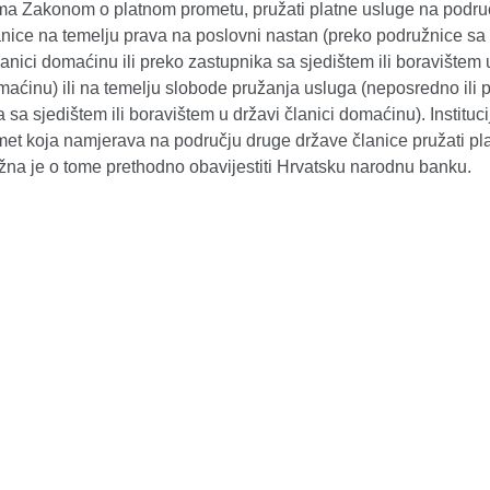
ma Zakonom o platnom prometu, pružati platne usluge na podru
anice na temelju prava na poslovni nastan (preko podružnice sa
lanici domaćinu ili preko zastupnika sa sjedištem ili boravištem 
maćinu) ili na temelju slobode pružanja usluga (neposredno ili 
 sa sjedištem ili boravištem u državi članici domaćinu). Instituci
met koja namjerava na području druge države članice pružati pl
žna je o tome prethodno obavijestiti Hrvatsku narodnu banku.