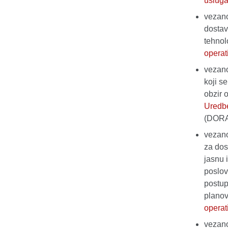
usluga
vezano
dostav
tehnol
operat
vezano
koji s
obzir 
Uredbe
(DOR
vezano
za dos
jasnu i
poslov
postupa
planov
operat
vezano