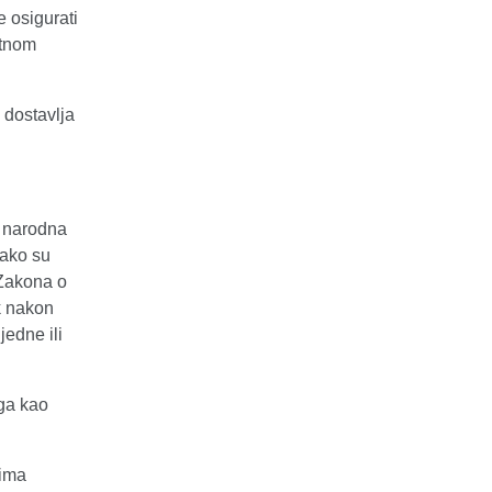
 osigurati
atnom
 dostavlja
a narodna
 ako su
 Zakona o
k nakon
edne ili
uga kao
tima