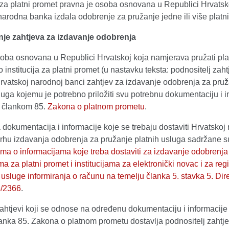
a za platni promet pravna je osoba osnovana u Republici Hrvatsko
arodna banka izdala odobrenje za pružanje jedne ili više platn
je zahtjeva za izdavanje odobrenja
oba osnovana u Republici Hrvatskoj koja namjerava pružati pla
 institucija za platni promet (u nastavku teksta: podnositelj zaht
rvatskoj narodnoj banci zahtjev za izdavanje odobrenja za pru
luga kojemu je potrebno priložiti svu potrebnu dokumentaciju i i
 člankom 85.
Zakona o platnom prometu
.
dokumentacija i informacije koje se trebaju dostaviti Hrvatskoj
vrhu izdavanja odobrenja za pružanje platnih usluga sadržane s
ma o informacijama koje treba dostaviti za izdavanje odobrenja
ama za platni promet i institucijama za elektronički novac i za regi
 usluge informiranja o računu na temelju članka 5. stavka 5. Dir
5/2366
.
ahtjevi koji se odnose na određenu dokumentaciju i informacije
lanka 85. Zakona o platnom prometu dostavlja podnositelj zahtj