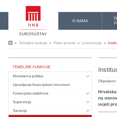
Skip to Main Content
T
O NAMA
F
»
Temeljne funkcije
»
Platni promet
»
Licenciranje
»
Insti
TEMELJNE FUNKCIJE
Institu
Monetarna politika
Objavljeno
Upravljanje financijskom imovinom
Hrvatska
Financijska stabilnost
na osnovi
Supervizija
uvjeti p
Sanacija