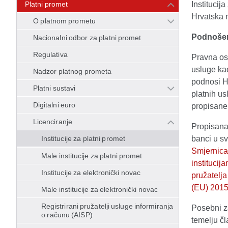
Platni promet
Institucij
Hrvatska n
O platnom prometu
Podnošen
Nacionalni odbor za platni promet
Regulativa
Pravna os
usluge kao
Nadzor platnog prometa
podnosi H
Platni sustavi
platnih us
Digitalni euro
propisane
Licenciranje
Propisana 
Institucije za platni promet
banci u s
Smjernica
Male institucije za platni promet
institucij
Institucije za elektronički novac
pružatelja
(EU) 201
Male institucije za elektronički novac
Registrirani pružatelji usluge informiranja
Posebni z
o računu (AISP)
temelju č