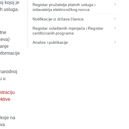
j kojoj je
Registar pružatelja platnih usluga i
ih usluga.
izdavatelja elektroničkog novca
Notifikacije iz država članica
Registar ovlaštenih mjenjača i Registar
tne
certificiranih programa
jeva)
Analize i publikacije
žanje
nformacije
 narodnoj
u u
straciju
ektive
 koje na
eva