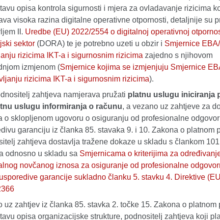
tavu opisa kontrola sigurnosti i mjera za ovladavanje rizicima k
ava visoka razina digitalne operativne otpornosti, detaljnije su p
ljem II.
Uredbe (EU) 2022/2554 o digitalnoj operativnoj otpornos
jski sektor
(DORA) te je potrebno uzeti u obzir i
Smjernice EBA/
janju rizicima IKT-a i sigurnosnim rizicima
zajedno s njihovom
dnjom izmjenom (
Smjernice kojima se izmjenjuju Smjernice E
vljanju rizicima IKT-a i sigurnosnim rizicima
).
dnositelj zahtjeva namjerava pružati
platnu uslugu iniciranja 
platnu uslugu informiranja o računu
, a vezano uz zahtjeve za d
 o sklopljenom ugovoru o osiguranju od profesionalne odgovorno
divu garanciju iz članka 85. stavaka 9. i 10. Zakona o platnom 
itelj zahtjeva dostavlja tražene dokaze u skladu s člankom 101
a odnosno u skladu sa
Smjernicama o kriterijima za određivanj
lnog novčanog iznosa za osiguranje od profesionalne odgovorno
usporedive garancije sukladno članku 5. stavku 4. Direktive (EU
2366
 uz zahtjev iz članka 85. stavka 2. točke 15. Zakona o platnom
tavu opisa organizacijske strukture, podnositelj zahtjeva koji pl