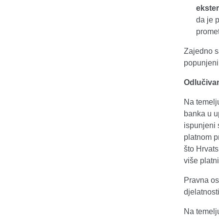
ekster
da je 
prome
Zajedno s
popunjeni
Odlučiva
Na temelj
banka u u
ispunjeni
platnom p
što Hrvat
više platn
Pravna oso
djelatnosti
Na temelju