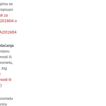
ojima se
ropisani
ti za
2019/04 o
BA/2019/04
plaćanja
ostavu
sti ili
prometu,
. tog
e
sti ili
)
 prometu
anira