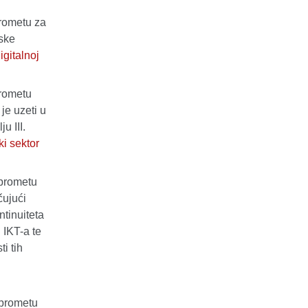
prometu za
jske
gitalnoj
prometu
je uzeti u
u III.
ki sektor
 prometu
čujući
ntinuiteta
 IKT-a te
i tih
 prometu