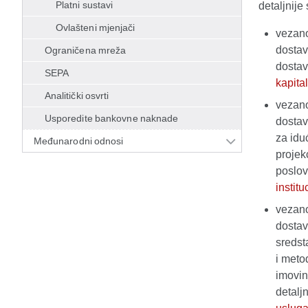
Platni sustavi
detaljnije
Ovlašteni mjenjači
vezano
dostav
Ograničena mreža
dostav
SEPA
kapital
Analitički osvrti
vezano
Usporedite bankovne naknade
dostav
za idu
Međunarodni odnosi
projek
poslov
institu
vezano
dostav
sredst
i meto
imovin
detalj