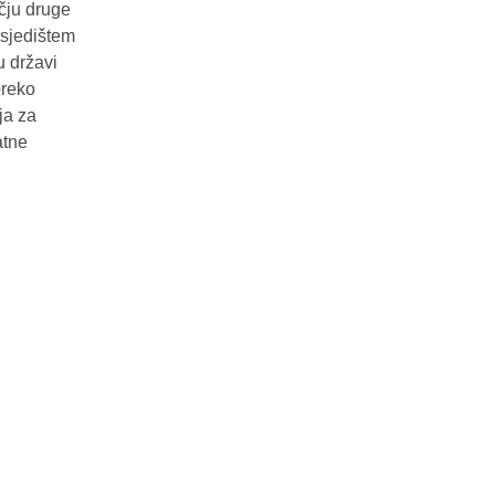
čju druge
 sjedištem
u državi
preko
ja za
atne