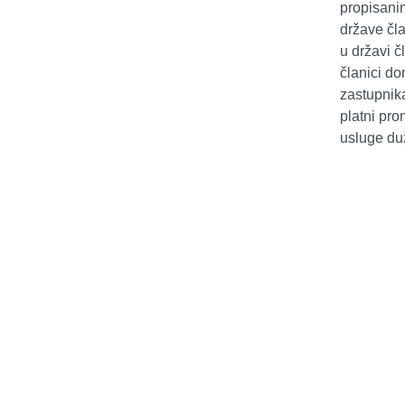
propisani
države čl
u državi č
članici do
zastupnika
platni pro
usluge du