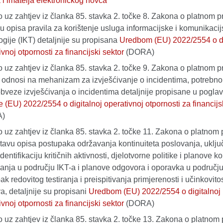
 i imatelja elektroničkog novca
 uz zahtjev iz članka 85. stavka 2. točke 8. Zakona o platnom 
u opisa pravila za korištenje usluga informacijske i komunikaci
ogije (IKT) detaljnije su propisana
Uredbom (EU) 2022/2554 o di
ivnoj otpornosti za financijski sektor
(DORA)
 uz zahtjev iz članka 85. stavka 2. točke 9. Zakona o platnom 
e odnosi na mehanizam za izvješćivanje o incidentima, potrebno 
obveze izvješćivanja o incidentima detaljnije propisane u poglavlj
 (EU) 2022/2554 o digitalnoj operativnoj otpornosti za financijs
A)
 uz zahtjev iz članka 85. stavka 2. točke 11. Zakona o platnom
tavu opisa postupaka održavanja kontinuiteta poslovanja, uklju
dentifikaciju kritičnih aktivnosti, djelotvorne politike i planove ko
anja u području IKT-a i planove odgovora i oporavka u području
k redovitog testiranja i preispitivanja primjerenosti i učinkovitost
a, detaljnije su propisani
Uredbom (EU) 2022/2554 o digitalnoj
ivnoj otpornosti za financijski sektor
(DORA)
 uz zahtjev iz članka 85. stavka 2. točke 13. Zakona o platnom