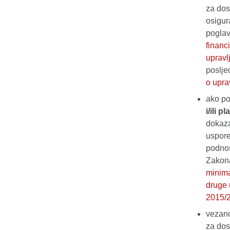
za dos
osigur
poglav
financi
upravl
poslje
o upra
ako po
i/ili 
dokaza
uspore
podnos
Zakon
minima
druge 
2015/
vezano
za dos