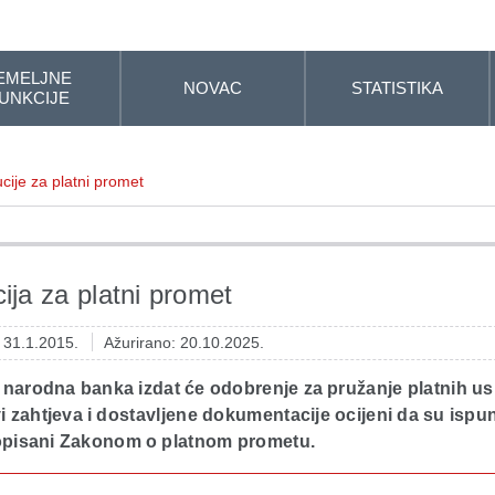
EMELJNE
NOVAC
STATISTIKA
UNKCIJE
tucije za platni promet
cija za platni promet
: 31.1.2015.
Ažurirano: 20.10.2025.
 narodna banka izdat će odobrenje za pružanje platnih u
 zahtjeva i dostavljene dokumentacije ocijeni da su ispun
ropisani Zakonom o platnom prometu.