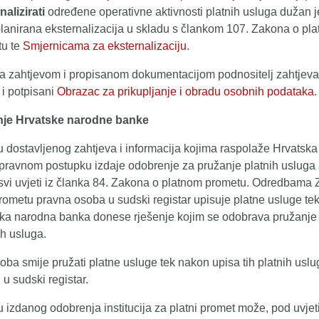
nalizirati
određene operativne aktivnosti platnih usluga dužan je
planirana eksternalizacija u skladu s člankom 107. Zakona o pl
tu te
Smjernicama za eksternalizaciju
.
a zahtjevom i propisanom dokumentacijom podnositelj zahtjeva
 i potpisani
Obrazac za prikupljanje i obradu osobnih podataka
.
nje Hrvatske narodne banke
u dostavljenog zahtjeva i informacija kojima raspolaže Hrvatsk
pravnom postupku izdaje odobrenje za pružanje platnih usluga
 svi uvjeti iz članka 84. Zakona o platnom prometu. Odredbama
rometu pravna osoba u sudski registar upisuje platne usluge te
ska narodna banka donese rješenje kojim se odobrava pružanje j
ih usluga.
ba smije pružati platne usluge tek nakon upisa tih platnih usl
 u sudski registar.
 izdanog odobrenja institucija za platni promet može, pod uvje