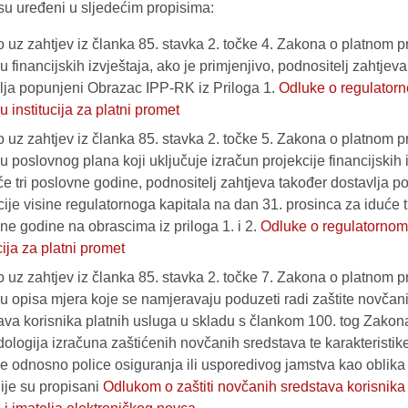
 su uređeni u sljedećim propisima:
 uz zahtjev iz članka 85. stavka 2. točke 4. Zakona o platnom 
u financijskih izvještaja, ako je primjenjivo, podnositelj zahtjev
lja popunjeni Obrazac IPP-RK iz Priloga 1.
Odluke o regulator
u institucija za platni promet
 uz zahtjev iz članka 85. stavka 2. točke 5. Zakona o platnom 
u poslovnog plana koji uključuje izračun projekcije financijskih 
će tri poslovne godine, podnositelj zahtjeva također dostavlja 
cije visine regulatornoga kapitala na dan 31. prosinca za iduće t
ne godine na obrascima iz priloga 1. i 2.
Odluke o regulatornom
cija za platni promet
 uz zahtjev iz članka 85. stavka 2. točke 7. Zakona o platnom 
u opisa mjera koje se namjeravaju poduzeti radi zaštite novčan
ava korisnika platnih usluga u skladu s člankom 100. tog Zakon
dologija izračuna zaštićenih novčanih sredstava te karakteristik
e odnosno police osiguranja ili usporedivog jamstva kao oblika 
nije su propisani
Odlukom o zaštiti novčanih sredstava korisnika 