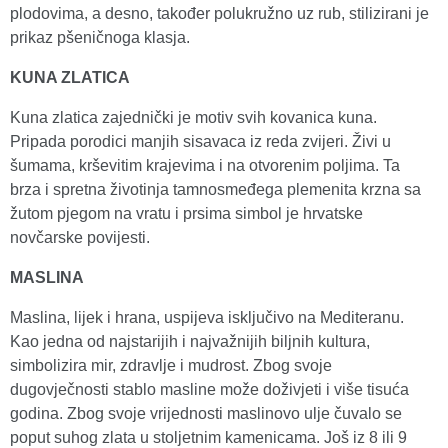
plodovima, a desno, također polukružno uz rub, stilizirani je
prikaz pšeničnoga klasja.
KUNA ZLATICA
Kuna zlatica zajednički je motiv svih kovanica kuna.
Pripada porodici manjih sisavaca iz reda zvijeri. Živi u
šumama, krševitim krajevima i na otvorenim poljima. Ta
brza i spretna životinja tamnosmeđega plemenita krzna sa
žutom pjegom na vratu i prsima simbol je hrvatske
novčarske povijesti.
MASLINA
Maslina, lijek i hrana, uspijeva isključivo na Mediteranu.
Kao jedna od najstarijih i najvažnijih biljnih kultura,
simbolizira mir, zdravlje i mudrost. Zbog svoje
dugovječnosti stablo masline može doživjeti i više tisuća
godina. Zbog svoje vrijednosti maslinovo ulje čuvalo se
poput suhog zlata u stoljetnim kamenicama. Još iz 8 ili 9