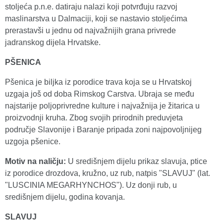
stoljeća p.n.e. datiraju nalazi koji potvrđuju razvoj
maslinarstva u Dalmaciji, koji se nastavio stoljećima
prerastavši u jednu od najvažnijih grana privrede
jadranskog dijela Hrvatske.
PŠENICA
Pšenica je biljka iz porodice trava koja se u Hrvatskoj
uzgaja još od doba Rimskog Carstva. Ubraja se među
najstarije poljoprivredne kulture i najvažnija je žitarica u
proizvodnji kruha. Zbog svojih prirodnih preduvjeta
područje Slavonije i Baranje pripada zoni najpovoljnijeg
uzgoja pšenice.
Motiv na naličju:
U središnjem dijelu prikaz slavuja, ptice
iz porodice drozdova, kružno, uz rub, natpis "SLAVUJ" (lat.
"LUSCINIA MEGARHYNCHOS"). Uz donji rub, u
središnjem dijelu, godina kovanja.
SLAVUJ