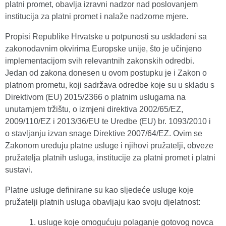
platni promet, obavlja izravni nadzor nad poslovanjem
institucija za platni promet i nalaže nadzorne mjere.
Propisi Republike Hrvatske u potpunosti su usklađeni sa
zakonodavnim okvirima Europske unije, što je učinjeno
implementacijom svih relevantnih zakonskih odredbi.
Jedan od zakona donesen u ovom postupku je i Zakon o
platnom prometu, koji sadržava odredbe koje su u skladu s
Direktivom (EU) 2015/2366 o platnim uslugama na
unutarnjem tržištu, o izmjeni direktiva 2002/65/EZ,
2009/110/EZ i 2013/36/EU te Uredbe (EU) br. 1093/2010 i
o stavljanju izvan snage Direktive 2007/64/EZ. Ovim se
Zakonom uređuju platne usluge i njihovi pružatelji, obveze
pružatelja platnih usluga, institucije za platni promet i platni
sustavi.
Platne usluge definirane su kao sljedeće usluge koje
pružatelji platnih usluga obavljaju kao svoju djelatnost:
usluge koje omogućuju polaganje gotovog novca