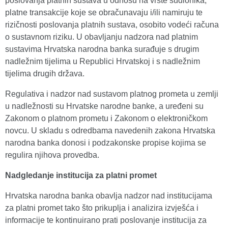
poslovanja platnih sustava u odnosu na vrste sudionika,
platne transakcije koje se obračunavaju i/ili namiruju te
rizičnosti poslovanja platnih sustava, osobito vodeći računa
o sustavnom riziku. U obavljanju nadzora nad platnim
sustavima Hrvatska narodna banka surađuje s drugim
nadležnim tijelima u Republici Hrvatskoj i s nadležnim
tijelima drugih država.
Regulativa i nadzor nad sustavom platnog prometa u zemlji
u nadležnosti su Hrvatske narodne banke, a uređeni su
Zakonom o platnom prometu i Zakonom o elektroničkom
novcu. U skladu s odredbama navedenih zakona Hrvatska
narodna banka donosi i podzakonske propise kojima se
regulira njihova provedba.
Nadgledanje institucija za platni promet
Hrvatska narodna banka obavlja nadzor nad institucijama
za platni promet tako što prikuplja i analizira izvješća i
informacije te kontinuirano prati poslovanje institucija za