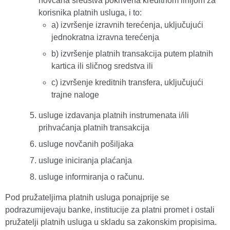
novčana sredstva pokrivena kreditnom linijom za
korisnika platnih usluga, i to:
a) izvršenje izravnih terećenja, uključujući
jednokratna izravna terećenja
b) izvršenje platnih transakcija putem platnih
kartica ili sličnog sredstva ili
c) izvršenje kreditnih transfera, uključujući
trajne naloge
usluge izdavanja platnih instrumenata i/ili
prihvaćanja platnih transakcija
usluge novčanih pošiljaka
usluge iniciranja plaćanja
usluge informiranja o računu.
Pod pružateljima platnih usluga ponajprije se
podrazumijevaju banke, institucije za platni promet i ostali
pružatelji platnih usluga u skladu sa zakonskim propisima.