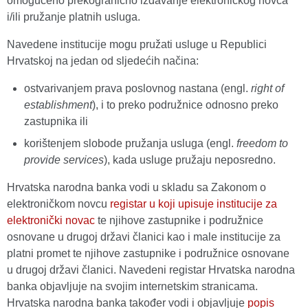
omogućeno prekogranično izdavanje elektroničkog novca
i/ili pružanje platnih usluga.
Navedene institucije mogu pružati usluge u Republici
Hrvatskoj na jedan od sljedećih načina:
ostvarivanjem prava poslovnog nastana (engl.
right of
establishment
), i to preko podružnice odnosno preko
zastupnika ili
korištenjem slobode pružanja usluga (engl.
freedom to
provide services
), kada usluge pružaju neposredno.
Hrvatska narodna banka vodi u skladu sa Zakonom o
elektroničkom novcu
registar u koji upisuje institucije za
elektronički novac
te njihove zastupnike i podružnice
osnovane u drugoj državi članici kao i male institucije za
platni promet te njihove zastupnike i podružnice osnovane
u drugoj državi članici. Navedeni registar Hrvatska narodna
banka objavljuje na svojim internetskim stranicama.
Hrvatska narodna banka također vodi i objavljuje
popis