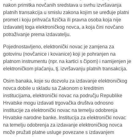
nakon primitka novčanih sredstava u svrhu izvršavanja
platnih transakcija u smislu zakona kojim se uređuje platni
promet i koju prihvaća fizička ili pravna osoba koja nije
izdavatelj toga elektroničkog novca, a koja čini novčano
potraživanje prema izdavatelju.
Pojednostavljeno, elektronički novac je zamjena za
gotovinu (novčanice i kovanice) koji je pohranjen na
platnom instrumentu (npr. na kartici s čipom) i namijenjen je
elektroničkom plaćanju, tj. izvršavanju platnih transakcija.
Osim banaka, koje su dozvolu za izdavanje elektroničkog
novca dobile u skladu sa Zakonom o kreditnim
institucijama, elektronički novac na području Republike
Hrvatske mogu izdavati trgovačka društva odnosno
institucije za elektronički novac na temelju odobrenja
Hrvatske narodne banke. Institucija za elektronički novac
na temelju odobrenja za izdavanje elektroničkog novca
može pružati platne usluge povezane s izdavanjem