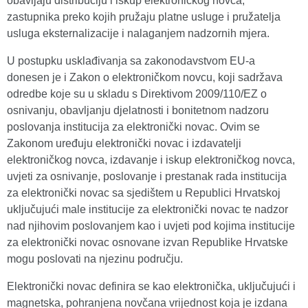
obavljaju distribuciju i iskup elektroničkog novca,
zastupnika preko kojih pružaju platne usluge i pružatelja
usluga eksternalizacije i nalaganjem nadzornih mjera.
U postupku usklađivanja sa zakonodavstvom EU-a
donesen je i Zakon o elektroničkom novcu, koji sadržava
odredbe koje su u skladu s Direktivom 2009/110/EZ o
osnivanju, obavljanju djelatnosti i bonitetnom nadzoru
poslovanja institucija za elektronički novac. Ovim se
Zakonom uređuju elektronički novac i izdavatelji
elektroničkog novca, izdavanje i iskup elektroničkog novca,
uvjeti za osnivanje, poslovanje i prestanak rada institucija
za elektronički novac sa sjedištem u Republici Hrvatskoj
uključujući male institucije za elektronički novac te nadzor
nad njihovim poslovanjem kao i uvjeti pod kojima institucije
za elektronički novac osnovane izvan Republike Hrvatske
mogu poslovati na njezinu području.
Elektronički novac definira se kao elektronička, uključujući i
magnetska, pohranjena novčana vrijednost koja je izdana