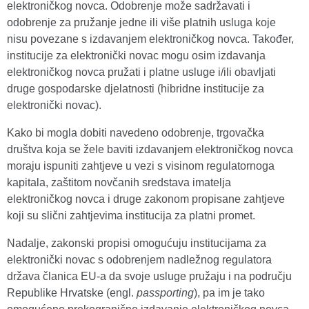
elektroničkog novca. Odobrenje može sadržavati i
odobrenje za pružanje jedne ili više platnih usluga koje
nisu povezane s izdavanjem elektroničkog novca. Također,
institucije za elektronički novac mogu osim izdavanja
elektroničkog novca pružati i platne usluge i/ili obavljati
druge gospodarske djelatnosti (hibridne institucije za
elektronički novac).
Kako bi mogla dobiti navedeno odobrenje, trgovačka
društva koja se žele baviti izdavanjem elektroničkog novca
moraju ispuniti zahtjeve u vezi s visinom regulatornoga
kapitala, zaštitom novčanih sredstava imatelja
elektroničkog novca i druge zakonom propisane zahtjeve
koji su slični zahtjevima institucija za platni promet.
Nadalje, zakonski propisi omogućuju institucijama za
elektronički novac s odobrenjem nadležnog regulatora
država članica EU-a da svoje usluge pružaju i na području
Republike Hrvatske (engl.
passporting
), pa im je tako