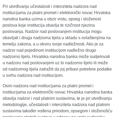
Pri utvrđivanju učestalosti i intenziteta nadzora nad
institucijama za platni promet i elektronički novac Hrvatska
narodna banka uzima u obzir vrstu, opseg i složenost
poslova koje institucija obavlja te rizičnost njezina
poslovanja. Nadzor nad poslovanjem institucija mogu
obavljati i druga nadzorna tijela u skladu s ovlaštenjima na
temelju zakona, a u okviru svoje nadležnosti. Ako je za
nadzor nad pojedinom institucijom nadležno drugo
nadzorno tijelo, Hrvatska narodna banka može sudjelovati
u nadzoru nad poslovanjem uz to nadzorno tijelo ili može
od nadzornog tijela zatražiti da joj pribavi potrebne podatke
u svrhu nadzora nad institucijom.
Osim nadzora nad institucijama za platni promet i
institucijama za elektronički novac Hrvatska narodna banka
obavlja nadzor i nad platnim sustavima, te je pri utvrđivanju
metodologije, učestalosti i intenziteta nadzora nad platnim
sustavima također vođena prirodom, opsegom i složenošću