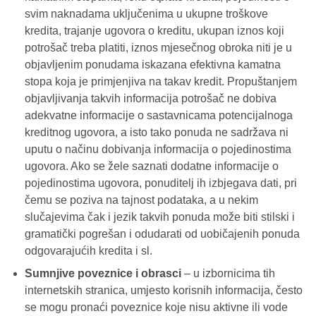
svim naknadama uključenima u ukupne troškove
kredita, trajanje ugovora o kreditu, ukupan iznos koji
potrošač treba platiti, iznos mjesečnog obroka niti je u
objavljenim ponudama iskazana efektivna kamatna
stopa koja je primjenjiva na takav kredit. Propuštanjem
objavljivanja takvih informacija potrošač ne dobiva
adekvatne informacije o sastavnicama potencijalnoga
kreditnog ugovora, a isto tako ponuda ne sadržava ni
uputu o načinu dobivanja informacija o pojedinostima
ugovora. Ako se žele saznati dodatne informacije o
pojedinostima ugovora, ponuditelj ih izbjegava dati, pri
čemu se poziva na tajnost podataka, a u nekim
slučajevima čak i jezik takvih ponuda može biti stilski i
gramatički pogrešan i odudarati od uobičajenih ponuda
odgovarajućih kredita i sl.
Sumnjive poveznice i obrasci
– u izbornicima tih
internetskih stranica, umjesto korisnih informacija, često
se mogu pronaći poveznice koje nisu aktivne ili vode