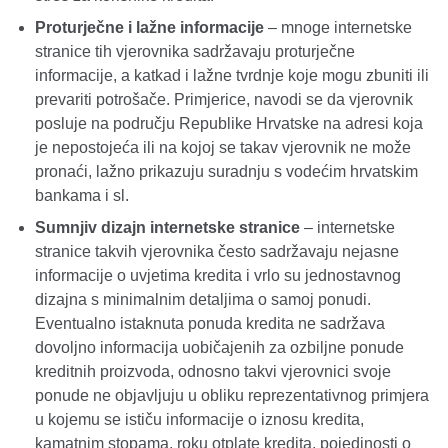
Proturječne i lažne informacije
– mnoge internetske
stranice tih vjerovnika sadržavaju proturječne
informacije, a katkad i lažne tvrdnje koje mogu zbuniti ili
prevariti potrošače. Primjerice, navodi se da vjerovnik
posluje na području Republike Hrvatske na adresi koja
je nepostojeća ili na kojoj se takav vjerovnik ne može
pronaći, lažno prikazuju suradnju s vodećim hrvatskim
bankama i sl.
Sumnjiv dizajn internetske stranice
– internetske
stranice takvih vjerovnika često sadržavaju nejasne
informacije o uvjetima kredita i vrlo su jednostavnog
dizajna s minimalnim detaljima o samoj ponudi.
Eventualno istaknuta ponuda kredita ne sadržava
dovoljno informacija uobičajenih za ozbiljne ponude
kreditnih proizvoda, odnosno takvi vjerovnici svoje
ponude ne objavljuju u obliku reprezentativnog primjera
u kojemu se ističu informacije o iznosu kredita,
kamatnim stopama, roku otplate kredita, pojedinosti o