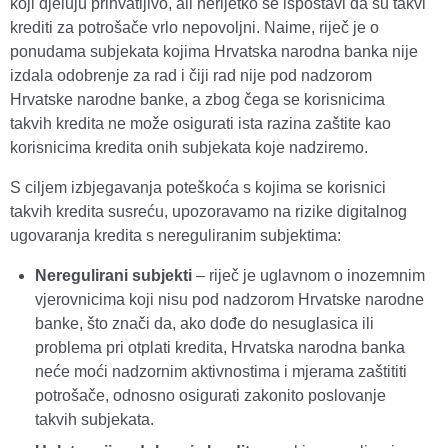
koji djeluju prihvatljivo, ali nerijetko se ispostavi da su takvi
krediti za potrošače vrlo nepovoljni. Naime, riječ je o
ponudama subjekata kojima Hrvatska narodna banka nije
izdala odobrenje za rad i čiji rad nije pod nadzorom
Hrvatske narodne banke, a zbog čega se korisnicima
takvih kredita ne može osigurati ista razina zaštite kao
korisnicima kredita onih subjekata koje nadziremo.
S ciljem izbjegavanja poteškoća s kojima se korisnici
takvih kredita susreću, upozoravamo na rizike digitalnog
ugovaranja kredita s nereguliranim subjektima:
Neregulirani subjekti
– riječ je uglavnom o inozemnim
vjerovnicima koji nisu pod nadzorom Hrvatske narodne
banke, što znači da, ako dođe do nesuglasica ili
problema pri otplati kredita, Hrvatska narodna banka
neće moći nadzornim aktivnostima i mjerama zaštititi
potrošače, odnosno osigurati zakonito poslovanje
takvih subjekata.