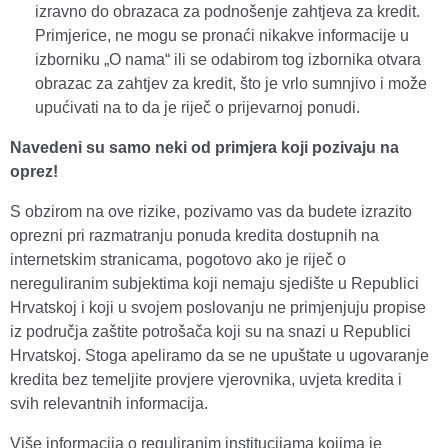
izravno do obrazaca za podnošenje zahtjeva za kredit.
Primjerice, ne mogu se pronaći nikakve informacije u
izborniku „O nama“ ili se odabirom tog izbornika otvara
obrazac za zahtjev za kredit, što je vrlo sumnjivo i može
upućivati na to da je riječ o prijevarnoj ponudi.
Navedeni su samo neki od primjera koji pozivaju na
oprez!
S obzirom na ove rizike, pozivamo vas da budete izrazito
oprezni pri razmatranju ponuda kredita dostupnih na
internetskim stranicama, pogotovo ako je riječ o
nereguliranim subjektima koji nemaju sjedište u Republici
Hrvatskoj i koji u svojem poslovanju ne primjenjuju propise
iz područja zaštite potrošača koji su na snazi u Republici
Hrvatskoj. Stoga apeliramo da se ne upuštate u ugovaranje
kredita bez temeljite provjere vjerovnika, uvjeta kredita i
svih relevantnih informacija.
Više informacija o reguliranim institucijama kojima je