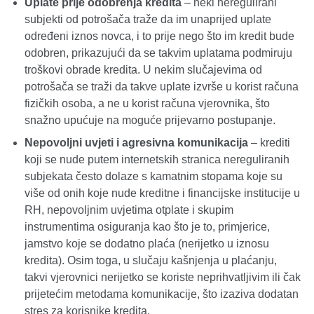
Uplate prije odobrenja kredita
– neki neregulirani
subjekti od potrošača traže da im unaprijed uplate
određeni iznos novca, i to prije nego što im kredit bude
odobren, prikazujući da se takvim uplatama podmiruju
troškovi obrade kredita. U nekim slučajevima od
potrošača se traži da takve uplate izvrše u korist računa
fizičkih osoba, a ne u korist računa vjerovnika, što
snažno upućuje na moguće prijevarno postupanje.
Nepovoljni uvjeti i agresivna komunikacija
– krediti
koji se nude putem internetskih stranica nereguliranih
subjekata često dolaze s kamatnim stopama koje su
više od onih koje nude kreditne i financijske institucije u
RH, nepovoljnim uvjetima otplate i skupim
instrumentima osiguranja kao što je to, primjerice,
jamstvo koje se dodatno plaća (nerijetko u iznosu
kredita). Osim toga, u slučaju kašnjenja u plaćanju,
takvi vjerovnici nerijetko se koriste neprihvatljivim ili čak
prijetećim metodama komunikacije, što izaziva dodatan
stres za korisnike kredita.