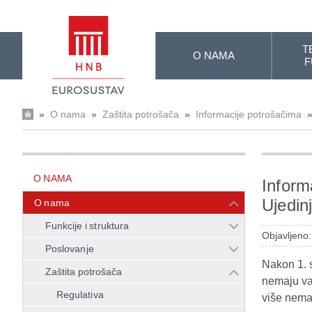
Skip to Main Content
T
O NAMA
F
»
O nama
»
Zaštita potrošača
»
Informacije potrošačima
O NAMA
Informa
Ujedin
O nama
Funkcije i struktura
Objavljeno:
Poslovanje
Nakon 1. s
Zaštita potrošača
nemaju va
Regulativa
više nemaj