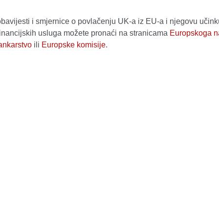
bavijesti i smjernice o povlačenju UK-a iz EU-a i njegovu učin
financijskih usluga možete pronaći na stranicama
Europskoga n
bankarstvo
ili
Europske komisije
.