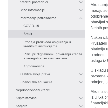
Kreditni posrednici
Ako namjer
Bitne informacije
moraju se 
odobrenje 
Informacije potrošačima
obavljati 
COVID-19
štetnih po
Brexit
Nakon izl
Prodaja proizvoda osiguranja u
Pružatelji
kreditnim institucijama
platitelju
Rizici pri digitalnom ugovaranju kredita
u odnosu n
s nereguliranim vjerovnicima
usluga iz 
Kriptoimovina
U skladu 
Zaštitite svoja prava
otvorene k
primjenjuj
Financijska edukacija
Neprihodonosni krediti
Ako niste 
iz UK-a bi
Kriptoimovina
financijsk
Karijera