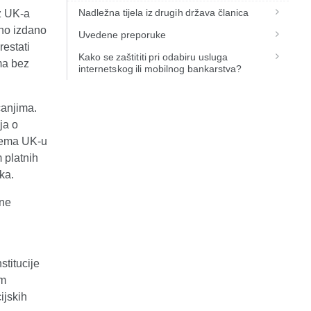
Nadležna tijela iz drugih država članica
iz UK-a
sno izdano
Uvedene preporuke
restati
Kako se zaštititi pri odabiru usluga
ima bez
internetskog ili mobilnog bankarstva?
ćanjima.
ja o
prema UK-u
 platnih
ka.
une
stitucije
im
ijskih