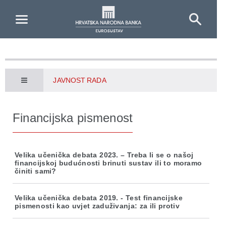
Skip to Main Content
JAVNOST RADA
Financijska pismenost
Velika učenička debata 2023. – Treba li se o našoj
financijskoj budućnosti brinuti sustav ili to moramo
činiti sami?
Velika učenička debata 2019. - Test financijske
pismenosti kao uvjet zaduživanja: za ili protiv