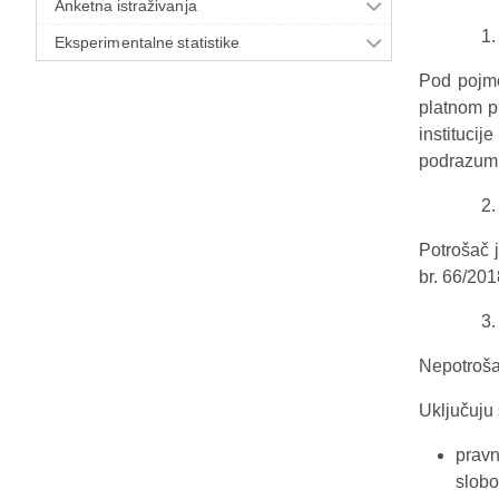
Anketna istraživanja
Eksperimentalne statistike
Pod pojmo
platnom pr
institucij
podrazumi
Potrošač 
br. 66/201
Nepotrošač
Uključuju 
pravn
slobo