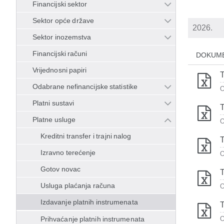
Financijski sektor
Sektor opće države
Sektor inozemstva
Financijski računi
DOKUM
Vrijednosni papiri
T
Odabrane nefinancijske statistike
O
Platni sustavi
T
Platne usluge
O
Kreditni transfer i trajni nalog
T
Izravno terećenje
O
Gotov novac
T
Usluga plaćanja računa
O
Izdavanje platnih instrumenata
T
Prihvaćanje platnih instrumenata
O