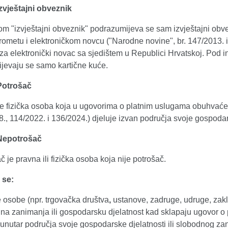
Izvještajni obveznik
m "izvještajni obveznik" podrazumijeva se sam izvještajni obv
ometu i elektroničkom novcu ("Narodne novine", br. 147/2013. i 1
e za elektronički novac sa sjedištem u Republici Hrvatskoj. Pod i
jevaju se samo kartične kuće.
Potrošač
je fizička osoba koja u ugovorima o platnim uslugama obuhva
8., 114/2022. i 136/2024.) djeluje izvan područja svoje gospodar
Nepotrošač
 je pravna ili fizička osoba koja nije potrošač.
 se:
 osobe (npr. trgovačka društva
,
ustanove, zadruge, udruge, zaklad
na zanimanja ili gospodarsku djelatnost kad sklapaju ugovor o 
unutar područja svoje gospodarske djelatnosti ili slobodnog z