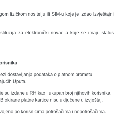
ugom fizičkom nositelju ili SIM-u koje je izdao Izvještajni
institucija za elektronički novac a koje se imaju status
korisnika
vezi dostavljanja podataka o platnom prometu i
ajućih Uputa.
oje su izdane u RH kao i ukupan broj njihovih korisnika.
 Blokirane platne kartice nisu uključene u izvještaj.
dvojeno po korisnicima potrošačima i nepotrošačima.