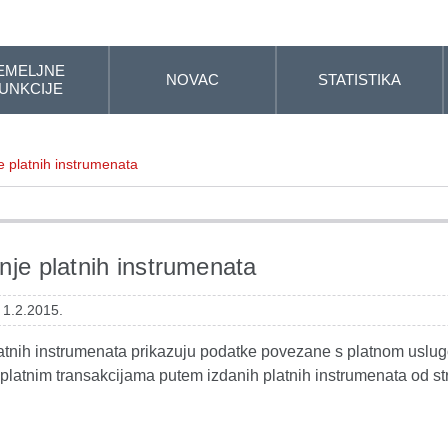
EMELJNE
NOVAC
STATISTIKA
UNKCIJE
e platnih instrumenata
nje platnih instrumenata
 1.2.2015.
latnih instrumenata prikazuju podatke povezane s platnom uslug
platnim transakcijama putem izdanih platnih instrumenata od st