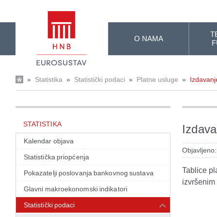
Skip to Main Content
T
O NAMA
F
»
Statistika
»
Statistički podaci
»
Platne usluge
»
Izdavanj
STATISTIKA
Izdava
Kalendar objava
Objavljeno:
Statistička priopćenja
Tablice p
Pokazatelji poslovanja bankovnog sustava
izvršenim 
Glavni makroekonomski indikatori
Statistički podaci