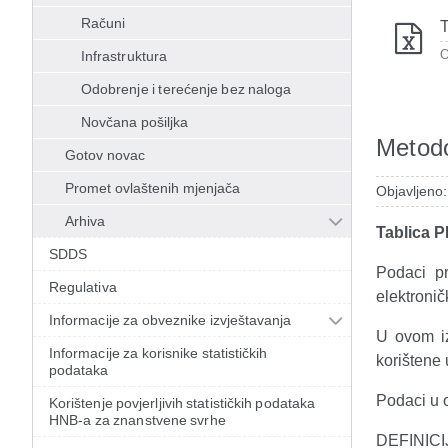
Računi
T
O
Infrastruktura
Odobrenje i terećenje bez naloga
Novčana pošiljka
Metodo
Gotov novac
Promet ovlaštenih mjenjača
Objavljeno
Arhiva
Tablica P
SDDS
Podaci pr
Regulativa
elektronič
Informacije za obveznike izvještavanja
U ovom iz
Informacije za korisnike statističkih
korištene 
podataka
Podaci u o
Korištenje povjerljivih statističkih podataka
HNB-a za znanstvene svrhe
DEFINICIJ