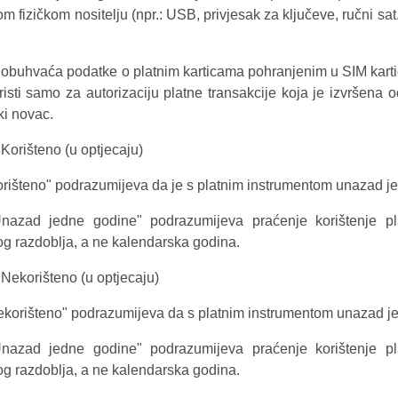
m fizičkom nositelju (npr.: USB, privjesak za ključeve, ručni sat
obuhvaća podatke o platnim karticama pohranjenim u SIM karticu
risti samo za autorizaciju platne transakcije koja je izvršena od
ki novac.
Korišteno (u optjecaju)
rišteno" podrazumijeva da je s platnim instrumentom unazad j
nazad jedne godine" podrazumijeva praćenje korištenje p
og razdoblja, a ne kalendarska godina.
Nekorišteno (u optjecaju)
korišteno" podrazumijeva da s platnim instrumentom unazad j
nazad jedne godine" podrazumijeva praćenje korištenje p
og razdoblja, a ne kalendarska godina.