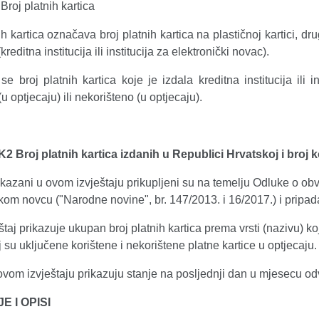
Broj platnih kartica
ih kartica označava broj platnih kartica na plastičnoj kartici, dr
reditna institucija ili institucija za elektronički novac).
se broj platnih kartica koje je izdala kreditna institucija ili 
(u optjecaju) ili nekorišteno (u optjecaju).
K2 Broj platnih kartica izdanih u Republici Hrvatskoj i broj 
kazani u ovom izvještaju prikupljeni su na temelju Odluke o ob
kom novcu ("Narodne novine", br. 147/2013. i 16/2017.) i pripad
štaj prikazuje ukupan broj platnih kartica prema vrsti (nazivu) k
j su uključene korištene i nekorištene platne kartice u optjecaju.
ovom izvještaju prikazuju stanje na posljednji dan u mjesecu o
E I OPISI