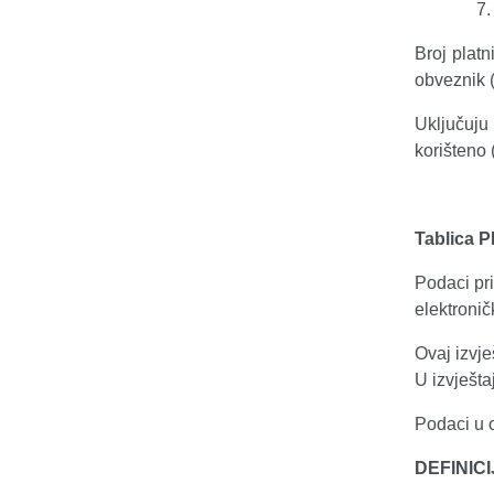
Broj platn
obveznik (k
Uključuju 
korišteno 
Tablica P
Podaci pri
elektronič
Ovaj izvje
U izvješta
Podaci u 
DEFINICIJ