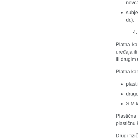
novca
subje
dr.).
Platna ka
uređaja il
ili drugim
Platna kar
plasti
drugo
SIM ka
Plastična 
plastičnu 
Drugi fizič