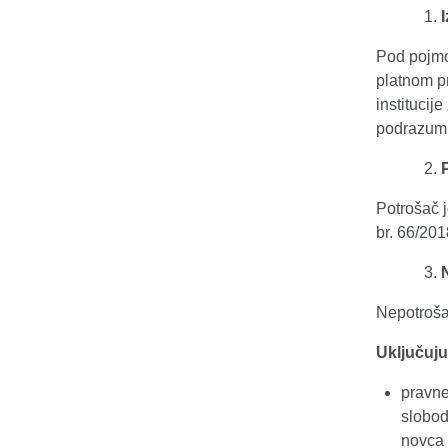
Pod pojmo
platnom pr
institucij
podrazumi
Potrošač 
br. 66/201
Nepotrošač
Uključuju
pravne
slobod
novca 