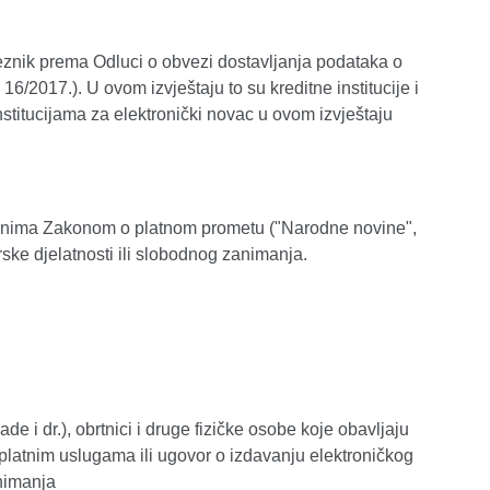
eznik prema Odluci o obvezi dostavljanja podataka o
6/2017.). U ovom izvještaju to su kreditne institucije i
nstitucijama za elektronički novac u ovom izvještaju
ćenima Zakonom o platnom prometu ("Narodne novine",
ske djelatnosti ili slobodnog zanimanja.
e i dr.), obrtnici i druge fizičke osobe koje obavljaju
platnim uslugama ili ugovor o izdavanju elektroničkog
animanja