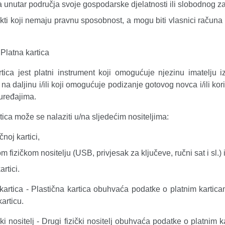
 unutar područja svoje gospodarske djelatnosti ili slobodnog z
kti koji nemaju pravnu sposobnost, a mogu biti vlasnici računa z
Platna kartica
rtica jest platni instrument koji omogućuje njezinu imatelju 
i na daljinu i/ili koji omogućuje podizanje gotovog novca i/ili
 uređajima.
tica može se nalaziti u/na sljedećim nositeljima:
čnoj kartici,
m fizičkom nositelju (USB, privjesak za ključeve, ručni sat i sl.) 
rtici.
kartica -
Plastična kartica obuhvaća podatke o platnim karticam
karticu.
ki nositelj -
Drugi fizički nositelj obuhvaća podatke o platnim ka