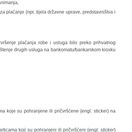
animanja,
a plaćanje (npr. tijela državne uprave, predstavništva i
izvršenje plaćanja robe i usluga bilo preko prihvatnog
 korištenje drugih usluga na bankomatu/bankarskom kiosku
i
a koje su pohranjene ili pričvršćene (engl. sticker) na
rticama koji su pohranjeni ili pričvršćeni (
engl. sticker
)