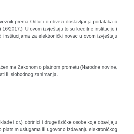
bveznik prema Odluci o obvezi dostavljanja podataka o
6/2017.). U ovom izvještaju to su kreditne institucije i
d institucijama za elektronički novac u ovom izvještaju
hvaćenima Zakonom o platnom prometu (Narodne novine,
sti ili slobodnog zanimanja.
ade i dr.), obrtnici i druge fizičke osobe koje obavljaju
 platnim uslugama ili ugovor o izdavanju elektroničkog