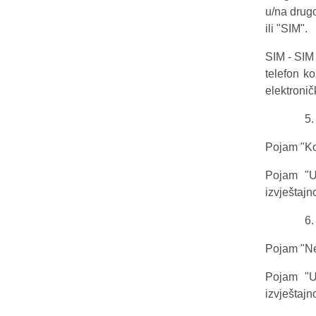
u/na drugo
ili "SIM".
SIM
-
SIM 
telefon ko
elektronič
Pojam "Ko
Pojam "U
izvještajn
Pojam "Ne
Pojam "U
izvještajn