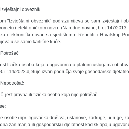
Izvještajni obveznik
m "Izvještajni obveznik" podrazumijeva se sam izvještajni o
ometu i elektroničkom novcu (Narodne novine, broj 147/2013. i 1
e za elektronički novac sa sjedištem u Republici Hrvatskoj. Po
jevaju se samo kartične kuće.
Potrošač
jest fizička osoba koja u ugovorima o platnim uslugama obu
8. i 114/2022.djeluje izvan područja svoje gospodarske djelatno
Nepotrošač
 jest pravna ili fizička osoba koja nije potrošač.
se:
e osobe (npr. trgovačka društva
,
ustanove, zadruge, udruge, zakl
dna zanimanja ili gospodarsku djelatnost kad sklapaju ugovor o