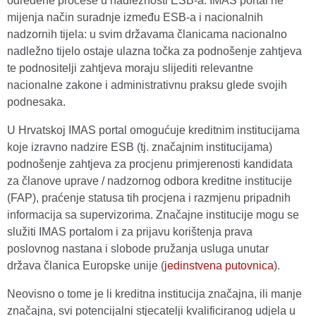
određene procese u nadležnosti ESB-a. IMAS portal ne
mijenja način suradnje između ESB-a i nacionalnih
nadzornih tijela: u svim državama članicama nacionalno
nadležno tijelo ostaje ulazna točka za podnošenje zahtjeva
te podnositelji zahtjeva moraju slijediti relevantne
nacionalne zakone i administrativnu praksu glede svojih
podnesaka.
U Hrvatskoj IMAS portal omogućuje kreditnim institucijama
koje izravno nadzire ESB (tj. značajnim institucijama)
podnošenje zahtjeva za procjenu primjerenosti kandidata
za članove uprave / nadzornog odbora kreditne institucije
(FAP), praćenje statusa tih procjena i razmjenu pripadnih
informacija sa supervizorima. Značajne institucije mogu se
služiti IMAS portalom i za prijavu korištenja prava
poslovnog nastana i slobode pružanja usluga unutar
država članica Europske unije (
jedinstvena putovnica
).
Neovisno o tome je li kreditna institucija značajna, ili manje
značajna, svi potencijalni stjecatelji kvalificiranog udjela u