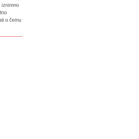
e iznimno
atno
ati o čemu