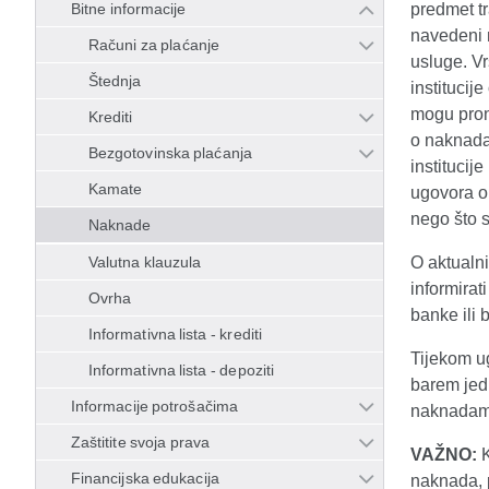
Bitne informacije
predmet t
navedeni 
Računi za plaćanje
usluge. Vr
Štednja
institucij
mogu pron
Krediti
o naknada
Bezgotovinska plaćanja
institucij
Kamate
ugovora o
nego što 
Naknade
Valutna klauzula
O aktualn
informirat
Ovrha
banke ili
Informativna lista - krediti
Tijekom u
Informativna lista - depoziti
barem jed
Informacije potrošačima
naknadama
Zaštitite svoja prava
VAŽNO:
Financijska edukacija
naknada, p