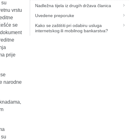
 su
Nadležna tijela iz drugih država članica
etnu vrstu
Uvedene preporuke
editne
jčešće se
Kako se zaštititi pri odabiru usluga
internetskog ili mobilnog bankarstva?
i dokument
reditne
nja
a prije
 se
e narodne
aknadama,
im
ima
 su