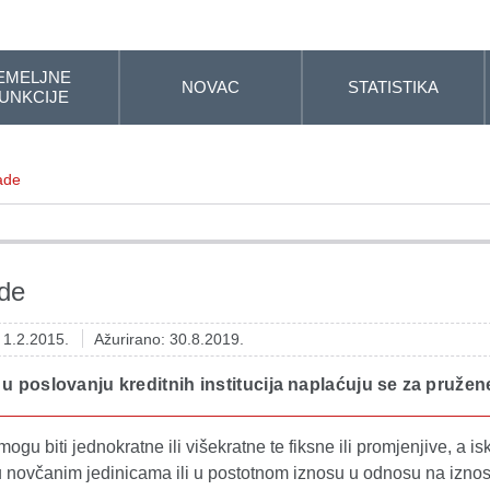
EMELJNE
NOVAC
STATISTIKA
UNKCIJE
ade
de
: 1.2.2015.
Ažurirano: 30.8.2019.
 poslovanju kreditnih institucija naplaćuju se za pružen
gu biti jednokratne ili višekratne te fiksne ili promjenjive, a i
 novčanim jedinicama ili u postotnom iznosu u odnosu na iznos 