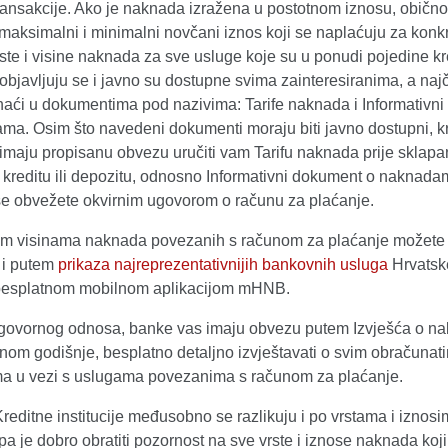
ransakcije. Ako je naknada izražena u postotnom iznosu, obično
maksimalni i minimalni novčani iznos koji se naplaćuju za konkr
ste i visine naknada za sve usluge koje su u ponudi pojedine kr
e objavljuju se i javno su dostupne svima zainteresiranima, a na
aći u dokumentima pod nazivima: Tarife naknada i Informativn
ma. Osim što navedeni dokumenti moraju biti javno dostupni, k
e imaju propisanu obvezu uručiti vam Tarifu naknada prije sklapa
 kreditu ili depozitu, odnosno Informativni dokument o naknadam
se obvežete okvirnim ugovorom o računu za plaćanje.
im visinama naknada povezanih s računom za plaćanje možete
i i putem
prikaza najreprezentativnijih bankovnih usluga
Hrvatsk
 besplatnom mobilnom aplikacijom mHNB.
govornog odnosa, banke vas imaju obvezu putem Izvješća o n
nom godišnje, besplatno detaljno izvještavati o svim obračunat
 u vezi s uslugama povezanima s računom za plaćanje.
Kreditne institucije međusobno se razlikuju i po vrstama i iznos
a je dobro obratiti pozornost na sve vrste i iznose naknada koji