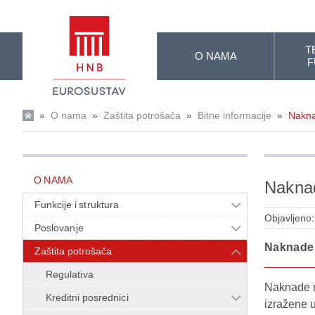
Skip to Main Content
T
O NAMA
F
»
O nama
»
Zaštita potrošača
»
Bitne informacije
»
Nakn
O NAMA
Nakna
Funkcije i struktura
Objavljeno
Poslovanje
Naknade u
Zaštita potrošača
Regulativa
Naknade mo
Kreditni posrednici
izražene u