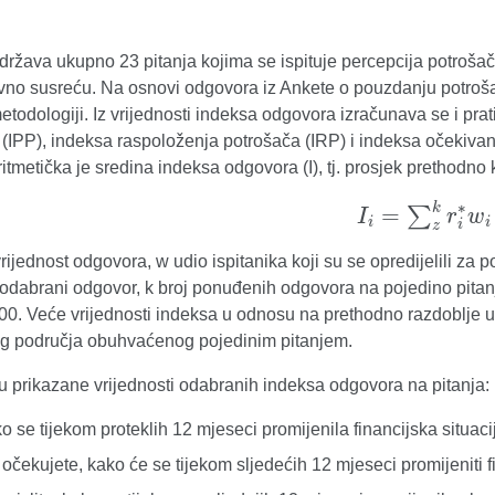
adržava ukupno 23 pitanja kojima se ispituje percepcija potroš
no susreću. Na osnovi odgovora iz Ankete o pouzdanju potroša
todologiji. Iz vrijednosti indeksa odgovora izračunava se i prat
 (IPP), indeksa raspoloženja potrošača (IRP) i indeksa očekiva
itmetička je sredina indeksa odgovora (I), tj. prosjek prethodno 
I
i
=
∑
z
k
r
i
∗
w
i
 vrijednost odgovora, w udio ispitanika koji su se opredijelili za p
odabrani odgovor, k broj ponuđenih odgovora na pojedino pitanj
100. Veće vrijednosti indeksa u odnosu na prethodno razdoblje 
og područja obuhvaćenog pojedinim pitanjem.
su prikazane vrijednosti odabranih indeksa odgovora na pitanja:
ko se tijekom proteklih 12 mjeseci promijenila financijska situa
o očekujete, kako će se tijekom sljedećih 12 mjeseci promijeniti