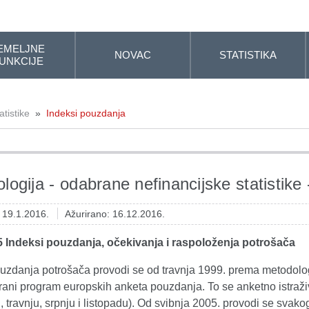
EMELJNE
NOVAC
STATISTIKA
UNKCIJE
tistike
»
Indeksi pouzdanja
logija - odabrane nefinancijske statistike
: 19.1.2016.
Ažurirano: 16.12.2016.
5 Indeksi pouzdanja, očekivanja i raspoloženja potrošača
uzdanja potrošača provodi se od travnja 1999. prema metodolo
rani program europskih anketa pouzdanja. To se anketno istraži
u, travnju, srpnju i listopadu). Od svibnja 2005. provodi se sva