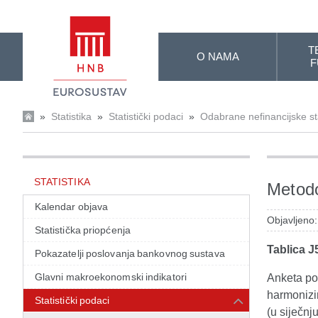
Skip to Main Content
T
O NAMA
F
»
Statistika
»
Statistički podaci
»
Odabrane nefinancijske sta
STATISTIKA
Metodo
Kalendar objava
Objavljeno
Statistička priopćenja
Tablica J
Pokazatelji poslovanja bankovnog sustava
Glavni makroekonomski indikatori
Anketa po
harmonizi
Statistički podaci
(u siječnj