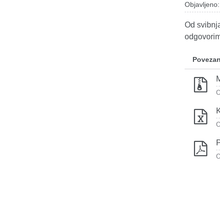
Objavljeno:
Od svibnja
odgovorim
Povezan
M
O
K
O
P
O