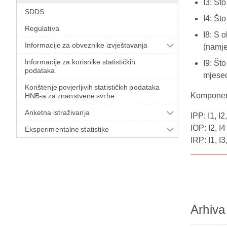
I3: Št
SDDS
I4: Št
Regulativa
I8: S 
Informacije za obveznike izvještavanja
(namješ
Informacije za korisnike statističkih
I9: Št
podataka
mjese
Korištenje povjerljivih statističkih podataka
Komponent
HNB-a za znanstvene svrhe
Anketna istraživanja
IPP: I1, I2,
IOP: I2, I4
Eksperimentalne statistike
IRP: I1, I3,
Arhiva