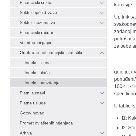
Financijski sektor
komisije.
Sektor opće države
Upitnik s
Sektor inozemstva
svakodnev
zadanoj me
Financijski računi
potrošača
Vrijednosni papiri
za sebe ar
Odabrane nefinancijske statistike
Indeksi cijena
gdje je: r
Indeksi plaća
ponuđeni/
Indeksi pouzdanja
100< Ii <
Platni sustavi
specifičn
Platne usluge
U tablici 
Gotov novac
I1: Ka
Promet ovlaštenih mjenjača
I2: Št
Arhiva