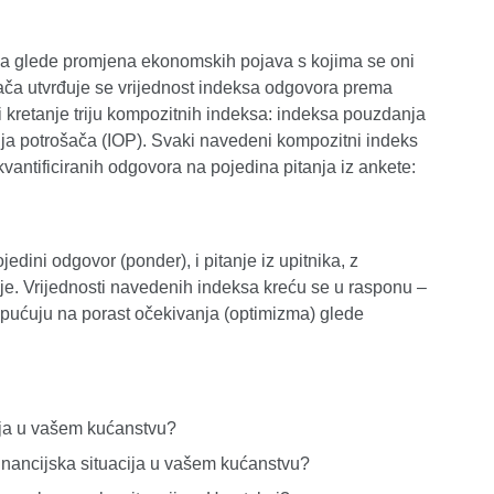
ača glede promjena ekonomskih pojava s kojima se oni
ča utvrđuje se vrijednost indeksa odgovora prema
i kretanje triju kompozitnih indeksa: indeksa pouzdanja
nja potrošača (IOP). Svaki navedeni kompozitni indeks
kvantificiranih odgovora na pojedina pitanja iz ankete:
ojedini odgovor (ponder), i pitanje iz upitnika, z
e. Vrijednosti navedenih indeksa kreću se u rasponu –
upućuju na porast očekivanja (optimizma) glede
cija u vašem kućanstvu?
 financijska situacija u vašem kućanstvu?