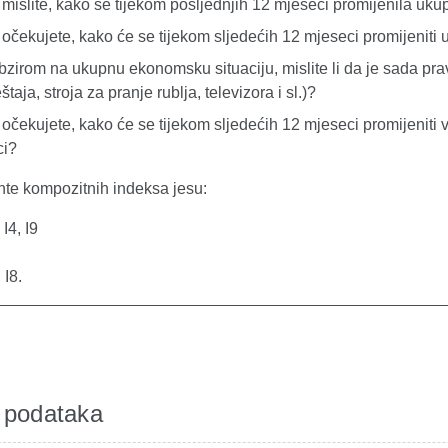
o mislite, kako se tijekom posljednjih 12 mjeseci promijenila u
o očekujete, kako će se tijekom sljedećih 12 mjeseci promijenit
obzirom na ukupnu ekonomsku situaciju, mislite li da je sada pr
taja, stroja za pranje rublja, televizora i sl.)?
o očekujete, kako će se tijekom sljedećih 12 mjeseci promijeniti
ci?
e kompozitnih indeksa jesu:
 I4, I9
 I8.
 podataka