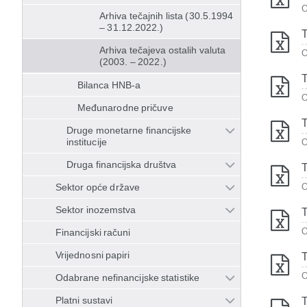
O
Arhiva tečajnih lista (30.5.1994
– 31.12.2022.)
T
Arhiva tečajeva ostalih valuta
O
(2003. – 2022.)
T
Bilanca HNB-a
O
Međunarodne pričuve
T
Druge monetarne financijske
institucije
O
Druga financijska društva
T
Sektor opće države
O
Sektor inozemstva
T
O
Financijski računi
Vrijednosni papiri
T
O
Odabrane nefinancijske statistike
Platni sustavi
T