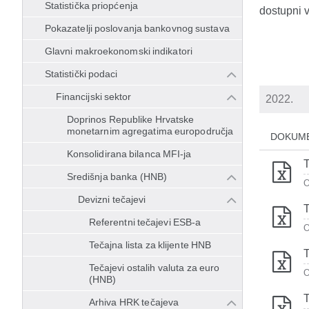
Statistička priopćenja
dostupni 
Pokazatelji poslovanja bankovnog sustava
Glavni makroekonomski indikatori
Statistički podaci
Financijski sektor
Doprinos Republike Hrvatske
monetarnim agregatima europodručja
DOKUM
Konsolidirana bilanca MFI-ja
T
Središnja banka (HNB)
O
Devizni tečajevi
T
Referentni tečajevi ESB-a
O
Tečajna lista za klijente HNB
T
Tečajevi ostalih valuta za euro
O
(HNB)
T
Arhiva HRK tečajeva