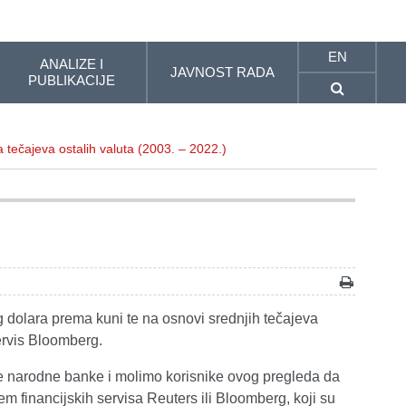
EN
ANALIZE I
JAVNOST RADA
PUBLIKACIJE
a tečajeva ostalih valuta (2003. – 2022.)
g dolara prema kuni te na osnovi srednjih tečajeva
servis Bloomberg.
ke narodne banke i molimo korisnike ovog pregleda da
m financijskih servisa Reuters ili Bloomberg, koji su