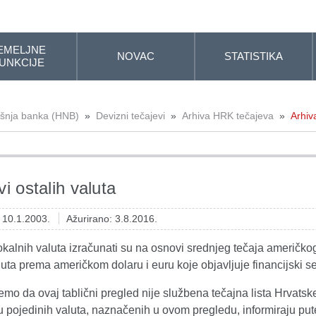
EMELJNE
NOVAC
STATISTIKA
UNKCIJE
išnja banka (HNB)
»
Devizni tečajevi
»
Arhiva HRK tečajeva
»
Arhiv
i ostalih valuta
: 10.1.2003.
Ažurirano: 3.8.2016.
okalnih valuta izračunati su na osnovi srednjeg tečaja američko
luta prema američkom dolaru i euru koje objavljuje financijski 
mo da ovaj tablični pregled nije službena tečajna lista Hrvats
u pojedinih valuta, naznačenih u ovom pregledu, informiraju pute