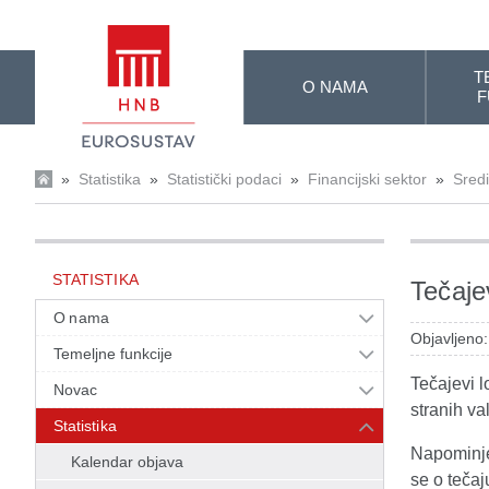
Skip to Main Content
T
O NAMA
F
»
Statistika
»
Statistički podaci
»
Financijski sektor
»
Sred
STATISTIKA
Tečajev
O nama
Objavljeno
Temeljne funkcije
Tečajevi l
Novac
stranih va
Statistika
Napominje
Kalendar objava
se o tečaj