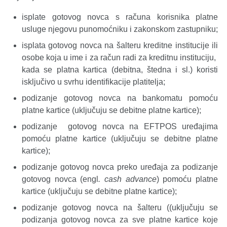
isplate gotovog novca s računa korisnika platne
usluge njegovu punomoćniku i zakonskom zastupniku;
isplata gotovog novca na šalteru kreditne institucije ili
osobe koja u ime i za račun radi za kreditnu instituciju,
kada se platna kartica (debitna, štedna i sl.) koristi
isključivo u svrhu identifikacije platitelja;
podizanje gotovog novca na bankomatu pomoću
platne kartice (uključuju se debitne platne kartice);
podizanje gotovog novca na EFTPOS uređajima
pomoću platne kartice (uključuju se debitne platne
kartice);
podizanje gotovog novca preko uređaja za podizanje
gotovog novca (engl
. cash advance
) pomoću platne
kartice (uključuju se debitne platne kartice);
podizanje gotovog novca na šalteru ((uključuju se
podizanja gotovog novca za sve platne kartice koje