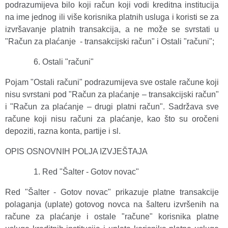
podrazumijeva bilo koji račun koji vodi kreditna institucija
na ime jednog ili više korisnika platnih usluga i koristi se za
izvršavanje platnih transakcija, a ne može se svrstati u
"Račun za plaćanje - transakcijski račun" i Ostali "računi";
Ostali "računi"
Pojam "Ostali računi" podrazumijeva sve ostale račune koji
nisu svrstani pod "Račun za plaćanje – transakcijski račun"
i "Račun za plaćanje – drugi platni račun". Sadržava sve
račune koji nisu računi za plaćanje, kao što su oročeni
depoziti, razna konta, partije i sl.
OPIS OSNOVNIH POLJA IZVJEŠTAJA
Red "Šalter - Gotov novac"
Red "Šalter - Gotov novac" prikazuje platne transakcije
polaganja (uplate) gotovog novca na šalteru izvršenih na
račune za plaćanje i ostale "račune" korisnika platne