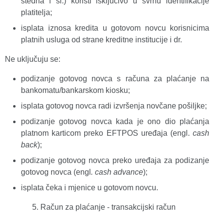
štedna i sl.) koristi isključivo u svrhu identifikacije
platitelja;
isplata iznosa kredita u gotovom novcu korisnicima
platnih usluga od strane kreditne institucije i dr.
Ne uključuju se:
podizanje gotovog novca s računa za plaćanje na
bankomatu/bankarskom kiosku;
isplata gotovog novca radi izvršenja novčane pošiljke;
podizanje gotovog novca kada je ono dio plaćanja
platnom karticom preko EFTPOS uređaja (engl.
cash
back
);
podizanje gotovog novca preko uređaja za podizanje
gotovog novca (engl
. cash advance
);
isplata čeka i mjenice u gotovom novcu.
Račun za plaćanje - transakcijski račun