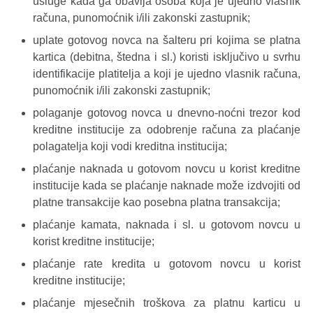
usluge kada ga obavlja osoba koja je ujedno vlasnik
računa, punomoćnik i/ili zakonski zastupnik;
uplate gotovog novca na šalteru pri kojima se platna
kartica (debitna, štedna i sl.) koristi isključivo u svrhu
identifikacije platitelja a koji je ujedno vlasnik računa,
punomoćnik i/ili zakonski zastupnik;
polaganje gotovog novca u dnevno-noćni trezor kod
kreditne institucije za odobrenje računa za plaćanje
polagatelja koji vodi kreditna institucija;
plaćanje naknada u gotovom novcu u korist kreditne
institucije kada se plaćanje naknade može izdvojiti od
platne transakcije kao posebna platna transakcija;
plaćanje kamata, naknada i sl. u gotovom novcu u
korist kreditne institucije;
plaćanje rate kredita u gotovom novcu u korist
kreditne institucije;
plaćanje mjesečnih troškova za platnu karticu u