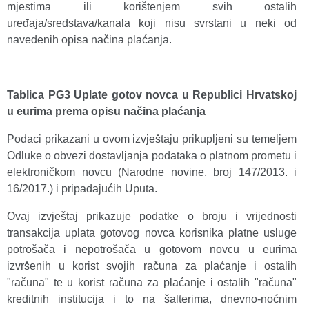
mjestima ili korištenjem svih ostalih
uređaja/sredstava/kanala koji nisu svrstani u neki od
navedenih opisa načina plaćanja.
Tablica PG3 Uplate gotov novca u Republici Hrvatskoj
u eurima prema opisu načina plaćanja
Podaci prikazani u ovom izvještaju prikupljeni su temeljem
Odluke o obvezi dostavljanja podataka o platnom prometu i
elektroničkom novcu (Narodne novine, broj 147/2013. i
16/2017.) i pripadajućih Uputa.
Ovaj izvještaj prikazuje podatke o broju i vrijednosti
transakcija uplata gotovog novca korisnika platne usluge
potrošača i nepotrošača u gotovom novcu u eurima
izvršenih u korist svojih računa za plaćanje i ostalih
"računa" te u korist računa za plaćanje i ostalih "računa"
kreditnih institucija i to na šalterima, dnevno-noćnim