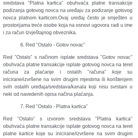
sredstava "Platna kartica" obuhvaća platne transakcije
podizanja gotovog novca na uređaju za podizanje gotovog
novca platnom karticom.Ovaj uređaj često je smješten u
prostorijama treće osobe koja na osnovi ugovora radi u ime
i za račun Izvještajnog obveznika.
Red "Ostalo - Gotov novac"
Red "Ostalo" s načinom isplate sredstava "Gotov novac"
obuhvaća platne transakcije isplate gotovog novca na teret
računa za plaćanje i ostalih "računa" koje su
inicirane/izvršene na svim drugim mjestima ili korištenjem
svih ostalih uređaja/sredstava/kanala koji nisu svrstani u
neki od navedenih opisa načina plaćanja.
Red "Ostalo - Platna kartica"
Red "Ostalo" s izvorom sredstava "Platna kartica"
obuhvaća platne transakcije isplate gotovog novca na teret
platne kartice koje su inicirane/izvršene na svim drugim