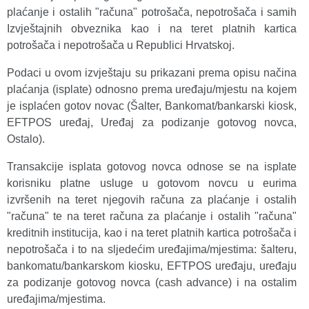
plaćanje i ostalih "računa" potrošača, nepotrošača i samih
Izvještajnih obveznika kao i na teret platnih kartica
potrošača i nepotrošača u Republici Hrvatskoj.
Podaci u ovom izvještaju su prikazani prema opisu načina
plaćanja (isplate) odnosno prema uređaju/mjestu na kojem
je isplaćen gotov novac (Šalter, Bankomat/bankarski kiosk,
EFTPOS uređaj, Uređaj za podizanje gotovog novca,
Ostalo).
Transakcije isplata gotovog novca odnose se na isplate
korisniku platne usluge u gotovom novcu u eurima
izvršenih na teret njegovih računa za plaćanje i ostalih
"računa" te na teret računa za plaćanje i ostalih "računa"
kreditnih institucija, kao i na teret platnih kartica potrošača i
nepotrošača i to na sljedećim uređajima/mjestima: šalteru,
bankomatu/bankarskom kiosku, EFTPOS uređaju, uređaju
za podizanje gotovog novca (cash advance) i na ostalim
uređajima/mjestima.