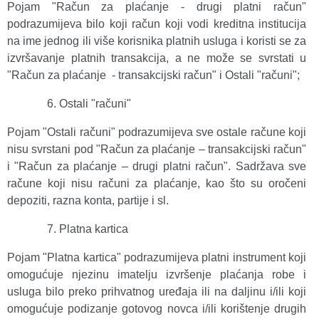
Pojam "Račun za plaćanje - drugi platni račun"
podrazumijeva bilo koji račun koji vodi kreditna institucija
na ime jednog ili više korisnika platnih usluga i koristi se za
izvršavanje platnih transakcija, a ne može se svrstati u
"Račun za plaćanje - transakcijski račun" i Ostali "računi";
Ostali "računi"
Pojam "Ostali računi" podrazumijeva sve ostale račune koji
nisu svrstani pod "Račun za plaćanje – transakcijski račun"
i "Račun za plaćanje – drugi platni račun". Sadržava sve
račune koji nisu računi za plaćanje, kao što su oročeni
depoziti, razna konta, partije i sl.
Platna kartica
Pojam "Platna kartica" podrazumijeva
platni instrument koji
omogućuje njezinu imatelju izvršenje plaćanja robe i
usluga bilo preko prihvatnog uređaja ili na daljinu i/ili koji
omogućuje podizanje gotovog novca i/ili korištenje drugih