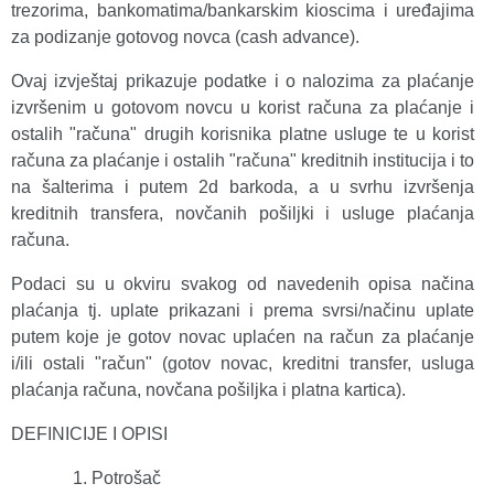
trezorima, bankomatima/bankarskim kioscima i uređajima
za podizanje gotovog novca (cash advance).
Ovaj izvještaj prikazuje podatke i o nalozima za plaćanje
izvršenim u gotovom novcu u korist računa za plaćanje i
ostalih "računa" drugih korisnika platne usluge te u korist
računa za plaćanje i ostalih "računa" kreditnih institucija i to
na šalterima i putem 2d barkoda, a u svrhu izvršenja
kreditnih transfera, novčanih pošiljki i usluge plaćanja
računa.
Podaci su u okviru svakog od navedenih opisa načina
plaćanja tj. uplate prikazani i prema svrsi/načinu uplate
putem koje je gotov novac uplaćen na račun za plaćanje
i/ili ostali "račun" (gotov novac, kreditni transfer, usluga
plaćanja računa, novčana pošiljka i platna kartica).
DEFINICIJE I OPISI
Potrošač