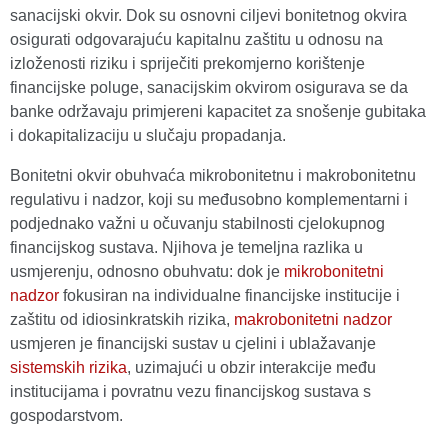
sanacijski okvir. Dok su osnovni ciljevi bonitetnog okvira
osigurati odgovarajuću kapitalnu zaštitu u odnosu na
izloženosti riziku i spriječiti prekomjerno korištenje
financijske poluge, sanacijskim okvirom osigurava se da
banke održavaju primjereni kapacitet za snošenje gubitaka
i dokapitalizaciju u slučaju propadanja.
Bonitetni okvir obuhvaća mikrobonitetnu i makrobonitetnu
regulativu i nadzor, koji su međusobno komplementarni i
podjednako važni u očuvanju stabilnosti cjelokupnog
financijskog sustava. Njihova je temeljna razlika u
usmjerenju, odnosno obuhvatu: dok je
mikrobonitetni
nadzor
fokusiran na individualne financijske institucije i
zaštitu od idiosinkratskih rizika,
makrobonitetni nadzor
usmjeren je financijski sustav u cjelini i ublažavanje
sistemskih rizika
, uzimajući u obzir interakcije među
institucijama i povratnu vezu financijskog sustava s
gospodarstvom.