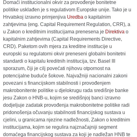
Domaći institucionalni okvir za provođenje bonitetne
politike usklađen je s regulativom Europske unije. Tako je u
Hrvatskoj izravno primjenjiva
Uredba
o kapitalnim
zahtjevima (eng. Capital Requirement Regulation, CRR), a
u Zakon o kreditnim institucijama prenesena je
Direktiva
o
kapitalnim zahtjevima (Capital Requirements Directive,
CRD). Paketom ovih mjera za kreditne institucije u
europski su regulatorni okvir preneseni globalni bonitetni
standardi o kapitalu kreditnih institucija, tzv. Basel III
sporazum, čiji je cilj povećati njihovu otpornost na
potencijalne buduće šokove. Najvažniji nacionalni zakoni
povezani s financijskom stabilnosti i provođenjem
makrobonitente politike u djelokrugu rada središnje banke
jesu Zakon o HNB-u, kojim se središnjoj banci izravno
dodjeljuje zadatak provođenja makrobonitetne politike radi
pridonošenja očuvanju stabilnosti financijskog sustava u
cjelini, u granicama njezine nadležnosti, Zakon o kreditnim
institucijama, kojim se regulira najznačajniji segment
domaćega financijskog sustava za koji je nadležan HNB te