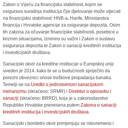
Zakon o Vijeću za financijsku stabilnost, kojim se
osigurava suradnja institucija čije djelovanje može utjecati
na financijsku stabilnost: HNB-a, Hanfe, Ministarstva
financija i Hrvatske agencije za osiguranje depozita. Osim
tih zakona za očuvanje financijske stabilnosti, posebice u
kriznim situacijama, iznimno su važni i Zakon o sustavu
osiguranja depozita te Zakon o sanaciji kreditnih institucija
i investicijskih društava.
Sanacijski okvir za kreditne institucije u Europskoj uniji
uveden je 2014. kako bi se u budućnosti spriječilo da
porezni obveznici snose troškove propadanja banaka.
Temelji se na
Uredbi o jedinstvenom sanacijskom
mehanizmu
(skraćeno: SRMR) i
Direktivi o oporavku i
sanaciji
(skraćeno: BRRD), koja je u zakonodavstvo
Republike Hrvatske prenesena putem
Zakona o sanaciji
kreditnih institucija i investicijskih društava
.
Sanacijski i bonitetni okvir primjenjuju se istovremeno i