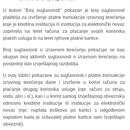
U koloni "Broj suglasnosti" prikazan je broj suglasnosti
platitelja za izvršenje platne transakcije izravnog terećenja
koje je
kreditna institucija ili institucija za elektronički novac
zaprimila na teret računa za plaćanje svojih korisnika
platnih usluga ili na teret njihove platne kartice.
Broj suglasnosti o izravnom terećenju prikazuje se kao
ukupan broj aktivnih suglasnosti o izravnom terećenju na
posljednji dan izvještajnog razdoblja.
U ovoj tablici prikazane su suglasnosti i platne transakcije
izravnog terećenja dane i izvršene u korist računa za
plaćanje drugog korisnika usluge (npr. računi za struju,
vodu, plin i sl.), kao i u korist samog Izvještajnog obveznika
odnosno kreditne institucije ili institucije za elektronički
novac (npr. naplata troškova po kartici s odgođenom
naplatom kada je izdavatelj platne kartice sam Izvještajni
obveznik).