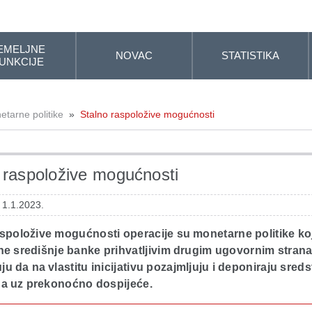
EMELJNE
NOVAC
STATISTIKA
UNKCIJE
tarne politike
»
Stalno raspoložive mogućnosti
 raspoložive mogućnosti
 1.1.2023.
aspoložive mogućnosti operacije su monetarne politike ko
ne središnje banke prihvatljivim drugim ugovornim stran
 da na vlastitu inicijativu pozajmljuju i deponiraju sreds
na uz prekonoćno dospijeće.