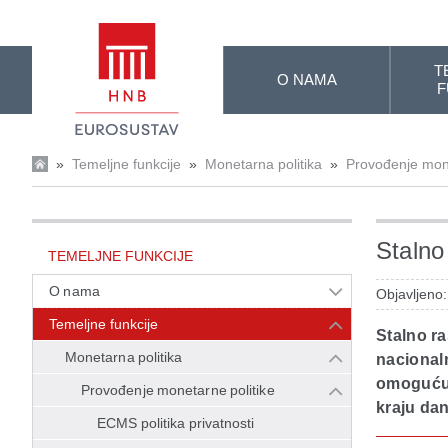
Skip to Main Content
T
O NAMA
F
»
Temeljne funkcije
»
Monetarna politika
»
Provođenje mone
Stalno
TEMELJNE FUNKCIJE
O nama
Objavljeno:
Temeljne funkcije
Stalno r
Monetarna politika
nacional
omogućuju
Provođenje monetarne politike
kraju da
ECMS politika privatnosti