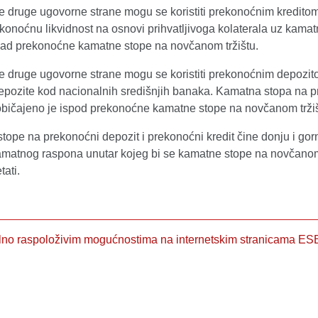
ve druge ugovorne strane mogu se koristiti prekonoćnim kredito
konoćnu likvidnost na osnovi prihvatljivoga kolaterala uz kama
znad prekonoćne kamatne stope na novčanom tržištu.
ive druge ugovorne strane mogu se koristiti prekonoćnim depozit
depozite kod nacionalnih središnjih banaka. Kamatna stopa na 
običajeno je ispod prekonoćne kamatne stope na novčanom tržiš
ope na prekonoćni depozit i prekonoćni kredit čine donju i gor
amatnog raspona unutar kojeg bi se kamatne stope na novčanom
tati.
alno raspoloživim mogućnostima na internetskim stranicama ES