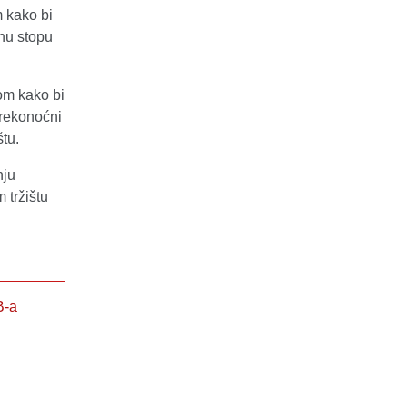
m kako bi
tnu stopu
om kako bi
prekonoćni
tu.
nju
 tržištu
B-a