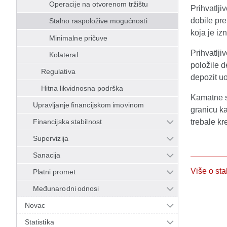
Operacije na otvorenom tržištu
Prihvatlji
dobile pre
Stalno raspoložive mogućnosti
koja je i
Minimalne pričuve
Prihvatlj
Kolateral
položile 
Regulativa
depozit u
Hitna likvidnosna podrška
Kamatne st
Upravljanje financijskom imovinom
granicu k
Financijska stabilnost
trebale kre
Supervizija
Sanacija
Više o st
Platni promet
Međunarodni odnosi
Novac
Statistika