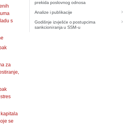
prekida poslovnog odnosa
enih
Analize i publikacije
atuma
kladu s
Godišnje izvješće o postupcima
sankcioniranja u SSM-u
ne
pak
ma za
stiranje,
pak
stres
kapitala
koje se