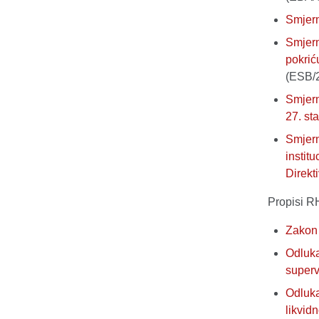
Smjerni
Smjern
pokrić
(ESB/
Smjern
27. st
Smjern
instit
Direkt
Propisi R
Zakon 
Odluka
superv
Odluka
likvidn