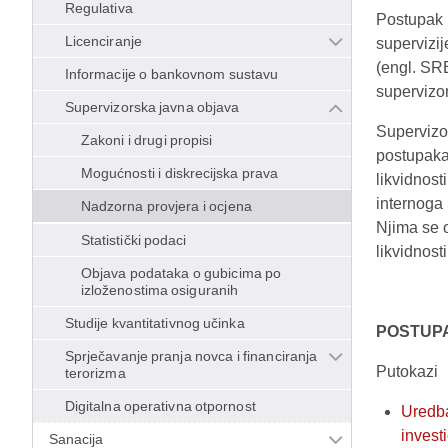
Regulativa
Postupak n
Licenciranje
supervizij
(engl. SRE
Informacije o bankovnom sustavu
supervizor
Supervizorska javna objava
Supervizo
Zakoni i drugi propisi
postupaka 
Mogućnosti i diskrecijska prava
likvidnost
internoga k
Nadzorna provjera i ocjena
Njima se 
Statistički podaci
likvidnosti
Objava podataka o gubicima po
izloženostima osiguranih
Studije kvantitativnog učinka
POSTUPA
Sprječavanje pranja novca i financiranja
Putokazi
terorizma
Digitalna operativna otpornost
Uredba
invest
Sanacija