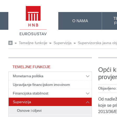
Skip to Main Content
T
O NAMA
F
»
Temeljne funkcije
»
Supervizija
»
Supervizorska javna ob
TEMELJNE FUNKCIJE
Opći k
provje
Monetarna politika
Upravljanje financijskom imovinom
Objavljeno
Financijska stabilnost
Od nadležn
Supervizija
koje se pr
Osnove i ciljevi
2013/36/