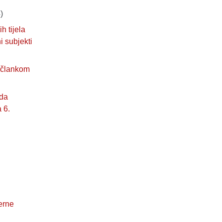
)
 tijela
i subjekti
s člankom
 da
 6.
erne