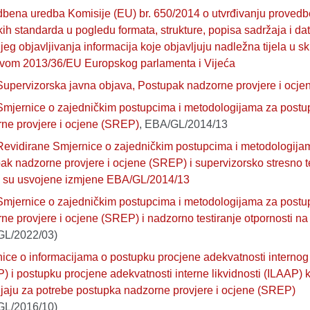
bena uredba Komisije (EU) br. 650/2014 o utvrđivanju provedb
kih standarda u pogledu formata, strukture, popisa sadržaja i d
jeg objavljivanja informacija koje objavljuju nadležna tijela u s
ivom 2013/36/EU Europskog parlamenta i Vijeća
upervizorska javna objava, Postupak nadzorne provjere i ocje
mjernice o zajedničkim postupcima i metodologijama za postu
ne provjere i ocjene (SREP)
, EBA/GL/2014/13
evidirane Smjernice o zajedničkim postupcima i metodologija
ak nadzorne provjere i ocjene (SREP) i supervizorsko stresno te
 su usvojene izmjene EBA/GL/2014/13
mjernice o zajedničkim postupcima i metodologijama za postu
ne provjere i ocjene (SREP) i nadzorno testiranje otpornosti na 
GL/2022/03)
ice o informacijama o postupku procjene adekvatnosti internog 
) i postupku procjene adekvatnosti interne likvidnosti (ILAAP) 
ljaju za potrebe postupka nadzorne provjere i ocjene (SREP)
GL/2016/10)