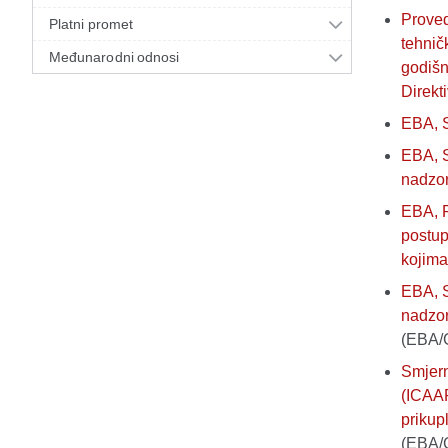
Proved
Platni promet
tehnič
Međunarodni odnosi
godišn
Direkt
EBA, S
EBA, S
nadzor
EBA, R
postup
kojima
EBA, S
nadzor
(EBA/
Smjern
(ICAAP
prikup
(EBA/