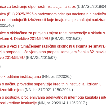
ce za testiranje otpornosti institucija na stres
(EBA/GL/2018/04
ica (EU) 2025/2595 o nadzornom pristupu nacionalnih nadležnih
u neprihodujućih izloženosti koje imaju manje značajni nadziran
2025/40)
ice o okidačima za primjenu mjera rane intervencije u skladu 
avkom 4. Direktive 2014/59/EU
(EBA/GL/2015/03)
ice u vezi s tumačenjem različitih okolnosti u kojima se smatra
ucija propada ili će vjerojatno propasti temeljem članka 32. stavka
ive 2014/59/EU
(EBA/GL/2015/07)
H
o kreditnim institucijama
(NN, br. 22/2026.)
 o načinu provedbe supervizije kreditnih institucija i izricanju
izorskih mjera
(NN, br. 87/2021 i 150/2024.)
 o postupku procjenjivanja adekvatnosti internoga kapitala i int
osti kreditne institucije
(NN, br. 20/2014. i 126/2017.)