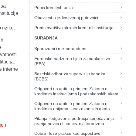
esa
Popis kreditnih unija
stitucija
Obavijest o jedinstvenoj putovnici
 riziku.
Predstavništva stranih kreditnih institucija
SURADNJA
ih
e
Sporazumi i memorandumi
kvatnosti
Europsko nadzorno tijelo za bankarstvo
itucija.
(EBA)
e interne
Bazelski odbor za superviziju banaka
(BCBS)
Odgovori na upite o primjeni Zakona o
kreditnim institucijama i podzakonskih akata
Odgovori na upite o primjeni Zakona o
kreditnim unijama i podzakonskih akata
Pitanja i odgovori s područja sprječavanja
pranja novca i financiranja terorizma
e i
Dobre i loše prakse kod uspostave i