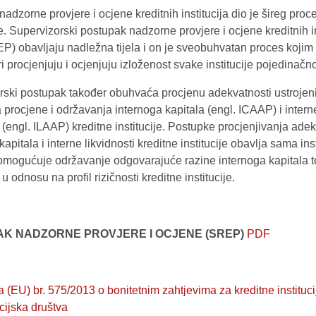
adzorne provjere i ocjene kreditnih institucija dio je šireg proc
e. Supervizorski postupak nadzorne provjere i ocjene kreditnih in
P) obavljaju nadležna tijela i on je sveobuhvatan proces kojim
i procjenjuju i ocjenjuju izloženost svake institucije pojedinačno
rski postupak također obuhvaća procjenu adekvatnosti ustrojen
procjene i održavanja internoga kapitala (engl. ICAAP) i intern
i (engl. ILAAP) kreditne institucije. Postupke procjenjivanja ade
apitala i interne likvidnosti kreditne institucije obavlja sama inst
omogućuje održavanje odgovarajuće razine internoga kapitala t
 u odnosu na profil rizičnosti kreditne institucije.
K NADZORNE PROVJERE I OCJENE (SREP)
PDF
 (EU) br. 575/2013 o bonitetnim zahtjevima za kreditne institucij
icijska društva