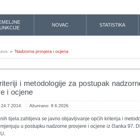
EMELJNE
NOVAC
STATISTIKA
UNKCIJE
java
»
Nadzorna provjera i ocjena
riteriji i metodologije za postupak nadzorn
re i ocjene
: 24.7.2014.
Ažurirano: 8.6.2026.
ih tijela zahtijeva se javno objavljivanje općih kriterija i metod
imjenjuju u postupku nadzorne provjere i ocjene iz članka 97. Di
EU.