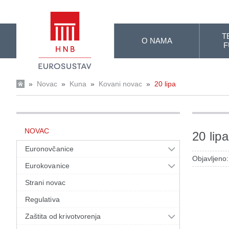
Skip to Main Content
T
O NAMA
F
»
Novac
»
Kuna
»
Kovani novac
»
20 lipa
NOVAC
20 lipa
Euronovčanice
Objavljeno:
Eurokovanice
Strani novac
Regulativa
Zaštita od krivotvorenja