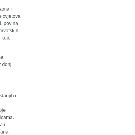
čama i
e cvjetova
 Lipovina
hrvatskih
 koje
ma.
 donji
arijih i
oje
nicama.
va u
grana