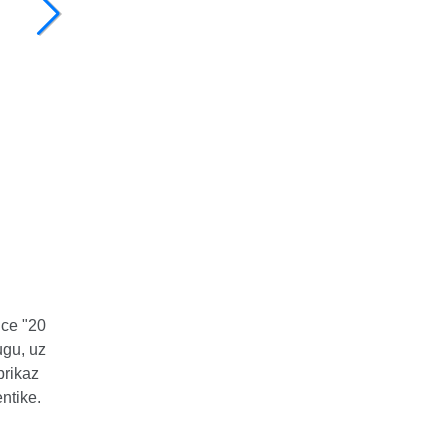
ice "20
ugu, uz
prikaz
ntike.