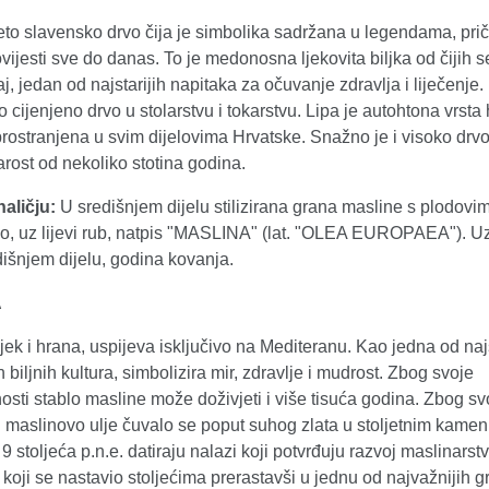
eto slavensko drvo čija je simbolika sadržana u legendama, pri
vijesti sve do danas. To je medonosna ljekovita biljka od čijih s
aj, jedan od najstarijih napitaka za očuvanje zdravlja i liječenje.
 cijenjeno drvo u stolarstvu i tokarstvu. Lipa je autohtona vrsta 
rostranjena u svim dijelovima Hrvatske. Snažno je i visoko drvo
rost od nekoliko stotina godina.
naličju:
U središnjem dijelu stilizirana grana masline s plodovi
o, uz lijevi rub, natpis "MASLINA" (lat. "OLEA EUROPAEA"). Uz
dišnjem dijelu, godina kovanja.
A
ijek i hrana, uspijeva isključivo na Mediteranu. Kao jedna od najst
h biljnih kultura, simbolizira mir, zdravlje i mudrost. Zbog svoje
sti stablo masline može doživjeti i više tisuća godina. Zbog sv
i maslinovo ulje čuvalo se poput suhog zlata u stoljetnim kame
i 9 stoljeća p.n.e. datiraju nalazi koji potvrđuju razvoj maslinarst
 koji se nastavio stoljećima prerastavši u jednu od najvažnijih 