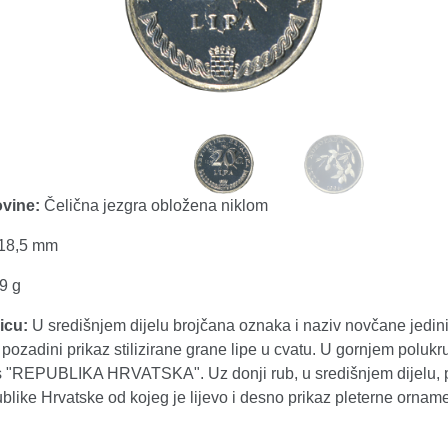
vine:
Čelična jezgra obložena niklom
18,5 mm
9 g
icu:
U središnjem dijelu brojčana oznaka i naziv novčane jedin
 pozadini prikaz stilizirane grane lipe u cvatu. U gornjem polukr
is "REPUBLIKA HRVATSKA". Uz donji rub, u središnjem dijelu, 
like Hrvatske od kojeg je lijevo i desno prikaz pleterne orname