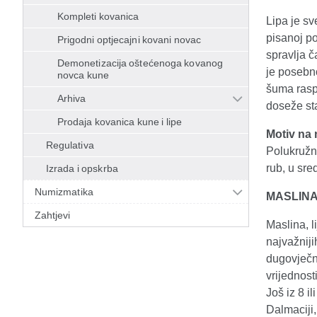
Kompleti kovanica
Lipa je sv
pisanoj po
Prigodni optjecajni kovani novac
spravlja č
Demonetizacija oštećenoga kovanog
je posebno
novca kune
šuma rasp
Arhiva
doseže sta
Prodaja kovanica kune i lipe
Motiv na 
Regulativa
Polukružn
rub, u sre
Izrada i opskrba
Numizmatika
MASLIN
Zahtjevi
Maslina, l
najvažniji
dugovječno
vrijednost
Još iz 8 il
Dalmaciji,