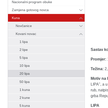
Nacionalni program obuke
Zamjena gotovog novca
Kuna
Novčanice
Kovani novac
1 lipa
Sastav ko
2 lipe
5 lipa
Promjer:
10 lipa
Težina:
2,
20 lipa
Motiv na l
50 lipa
LIPA", a u
1 kuna
rub, natp
grba Repub
2 kune
LIPA
5 kuna