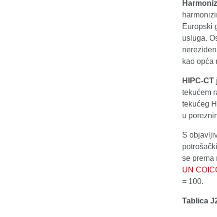
Harmonizi
harmonizi
Europski g
usluga. O
nerezidena
kao opća m
HIPC-CT
tekućem ra
tekućeg H
u porezni
S objavlj
potrošačk
se prema
UN COIC
= 100.
Tablica J