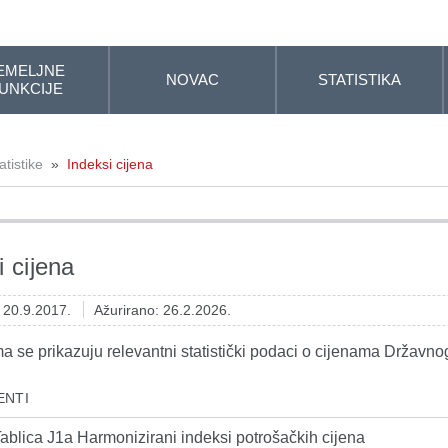
EMELJNE
NOVAC
STATISTIKA
UNKCIJE
tistike
»
Indeksi cijena
i cijena
: 20.9.2017.
Ažurirano: 26.2.2026.
a se prikazuju relevantni statistički podaci o cijenama Državnog
ENTI
ablica J1a Harmonizirani indeksi potrošačkih cijena