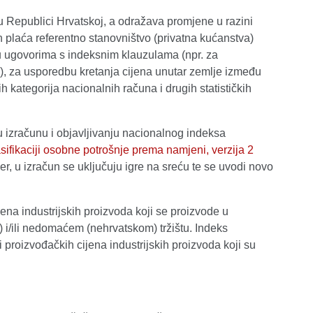
u Republici Hrvatskoj, a odražava promjene u razini
ih plaća referentno stanovništvo (privatna kućanstva)
 u ugovorima s indeksnim klauzulama (npr. za
o), za usporedbu kretanja cijena unutar zemlje između
 kategorija nacionalnih računa i drugih statističkih
 izračunu i objavljivanju nacionalnog indeksa
sifikaciji osobne potrošnje prema namjeni, verzija 2
er, u izračun se uključuju igre na sreću te se uvodi novo
ena industrijskih proizvoda koji se proizvode u
 i/ili nedomaćem (nehrvatskom) tržištu. Indeks
 proizvođačkih cijena industrijskih proizvoda koji su