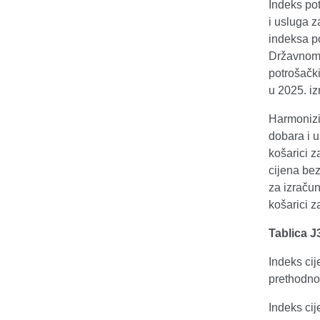
Indeks pot
i usluga z
indeksa po
Državnom 
potrošački
u 2025. i
Harmonizir
dobara i u
košarici 
cijena bez
za izračun
košarici 
Tablica J
Indeks cij
prethodnom
Indeks ci