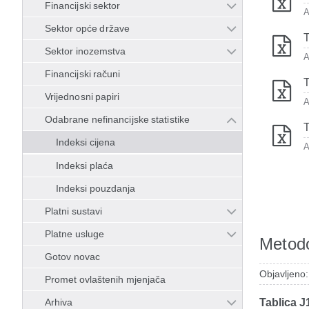
Financijski sektor
A
Sektor opće države
T
Sektor inozemstva
A
Financijski računi
T
Vrijednosni papiri
A
Odabrane nefinancijske statistike
T
Indeksi cijena
A
Indeksi plaća
Indeksi pouzdanja
Platni sustavi
Platne usluge
Metodo
Gotov novac
Objavljeno
Promet ovlaštenih mjenjača
Arhiva
Tablica J