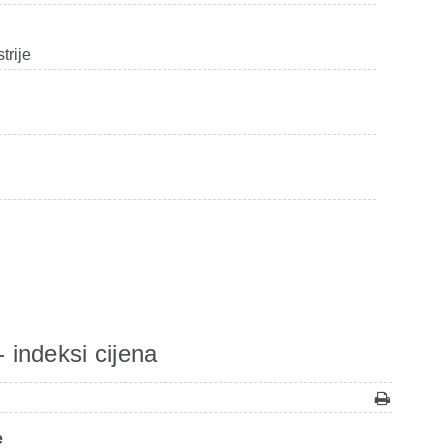
trije
- indeksi cijena
e