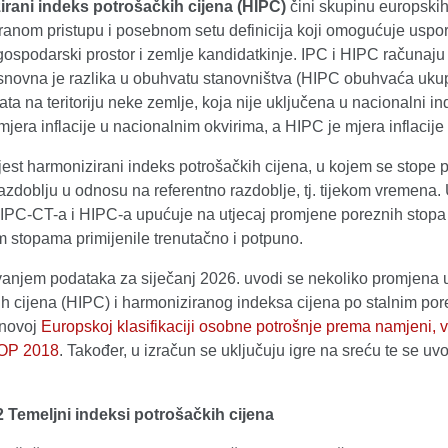
rani indeks potrošačkih cijena (HIPC)
čini skupinu europskih
ranom pristupu i posebnom setu definicija koji omogućuje uspore
ospodarski prostor i zemlje kandidatkinje. IPC i HIPC računaju 
snovna je razlika u obuhvatu stanovništva (HIPC obuhvaća ukupn
ta na teritoriju neke zemlje, koja nije uključena u nacionalni i
jera inflacije u nacionalnim okvirima, a HIPC je mjera inflaci
jest harmonizirani indeks potrošačkih cijena, u kojem se stope
zdoblju u odnosu na referentno razdoblje, tj. tijekom vremena.
IPC-CT-a i HIPC-a upućuje na utjecaj promjene poreznih stopa
m stopama primijenile trenutačno i potpuno.
ivanjem podataka za siječanj 2026. uvodi se nekoliko promjena u
ih cijena (HIPC) i harmoniziranog indeksa cijena po stalnim p
 novoj
Europskoj klasifikaciji osobne potrošnje prema namjeni, v
OP 2018
. Također, u izračun se uključuju igre na sreću te se u
2 Temeljni indeksi potrošačkih cijena