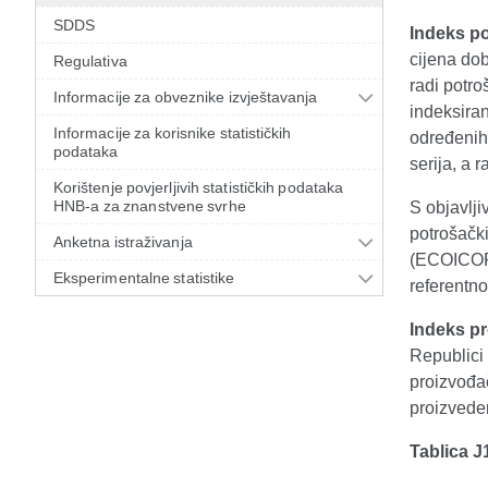
SDDS
Indeks po
cijena dob
Regulativa
radi potro
Informacije za obveznike izvještavanja
indeksiran
Informacije za korisnike statističkih
određenih 
podataka
serija, a r
Korištenje povjerljivih statističkih podataka
HNB-a za znanstvene svrhe
S objavlj
potrošačk
Anketna istraživanja
(ECOICOP, 
Eksperimentalne statistike
referentno
Indeks pr
Republici 
proizvođač
proizvede
Tablica J