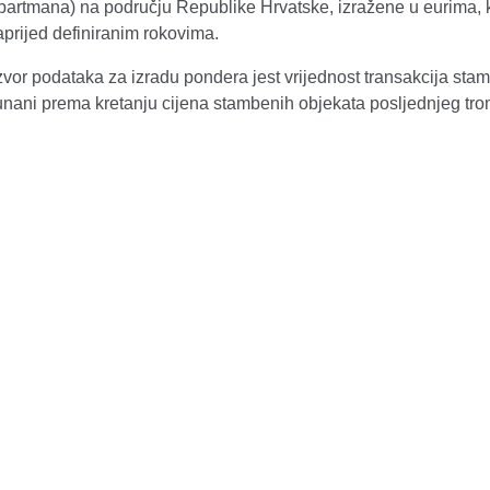
partmana) na području Republike Hrvatske, izražene u eurima, ko
prijed definiranim rokovima.
vor podataka za izradu pondera jest vrijednost transakcija sta
unani prema kretanju cijena stambenih objekata posljednjeg tr