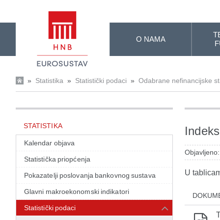
Skip to Main Content
T
O NAMA
F
»
Statistika
»
Statistički podaci
»
Odabrane nefinancijske sta
STATISTIKA
Indeks
Kalendar objava
Objavljeno
Statistička priopćenja
U tablicam
Pokazatelji poslovanja bankovnog sustava
Glavni makroekonomski indikatori
DOKUM
Statistički podaci
T