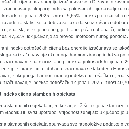
rošačkih cijena bez energije izračunava se u Državnom zavodu z
a izračunavanje ukupnog indeksa potrošačkih cijena isključe cije
trošačkih cijena u 2025. iznosi 15,65%. Indeks potrošačkih cij
zavodu za statistiku, a dobiva se tako da se iz košarice dobar
h cijena isključe cijene energije, hrane, pića i duhana, čiji udi
znosi 47,55%. Isključivanje se provodi metodom nultog pondera.
ani indeks potrošačkih cijena bez energije izračunava se takođe
sluga za izračunavanje ukupnoga harmoniziranog indeksa potrošač
za izračunavanje harmoniziranog indeksa potrošačkih cijena u 2
 energije, hrane, pića i duhana izračunava se također u Eurosta
avanje ukupnoga harmoniziranog indeksa potrošačkih cijena isklj
za izračunavanje indeksa potrošačkih cijena u 2025. iznosi 40,7
3 Indeks cijena stambenih objekata
ena stambenih objekata mjeri kretanje tržišnih cijena stambeni
 vlasniku ili svrsi upotrebe. Vrijednost zemljišta uključena je u 
jena stambenih objekata obuhvaća sve raspoložive podatke o tr