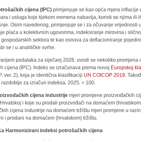
trošačkih cijena (IPC)
primjenjuje se kao opća mjera inflacije 
ara i usluga koje tijekom vremena nabavlja, koristi se njima ili 
šnje. Osim navedenog, primjenjuje se i za očuvanje vrijednosti
je plaća u kolektivnim ugovorima, indeksiranje mirovina i sličn
gospodarskih sektora te kao osnova za deflacioniranje pojedinih
abi se i u analitičke svrhe.
ivanjem podataka za siječanj 2026. uvodi se nekoliko promjena u
ih cijena (IPC). Indeks se izračunava prema novoj
Europskoj kla
ver. 2), koja je identična klasifikaciji
UN COICOP 2018
. Takođ
 razdoblje za izračun indeksa, 2025. = 100.
oizvođačkih cijena industrije
mjeri promjene proizvođačkih cij
Hrvatskoj i koje su prodali proizvođači na domaćem (hrvatskom)
kih cijena industrije na domaćem tržištu mjeri promjene u razini
ni i prodani na domaćem (hrvatskom) tržištu.
1a Harmonizirani indeksi potrošačkih cijena