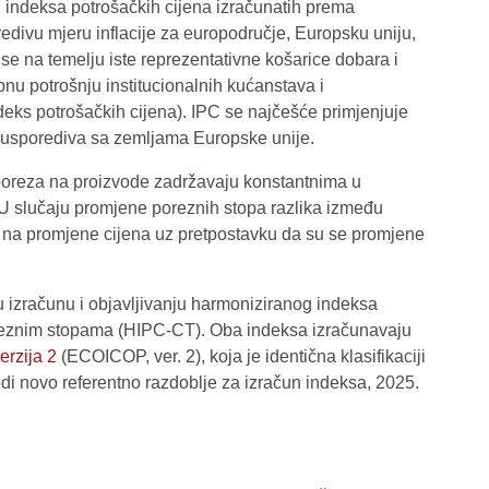
 indeksa potrošačkih cijena izračunatih prema
divu mjeru inflacije za europodručje, Europsku uniju,
se na temelju iste reprezentativne košarice dobara i
u potrošnju institucionalnih kućanstava i
ndeks potrošačkih cijena). IPC se najčešće primjenjuje
je usporediva sa zemljama Europske unije.
 poreza na proizvode zadržavaju konstantnima u
 U slučaju promjene poreznih stopa razlika između
 na promjene cijena uz pretpostavku da su se promjene
 izračunu i objavljivanju harmoniziranog indeksa
oreznim stopama (HIPC-CT). Oba indeksa izračunavaju
erzija 2
(ECOICOP, ver. 2), koja je identična klasifikaciji
vodi novo referentno razdoblje za izračun indeksa, 2025.