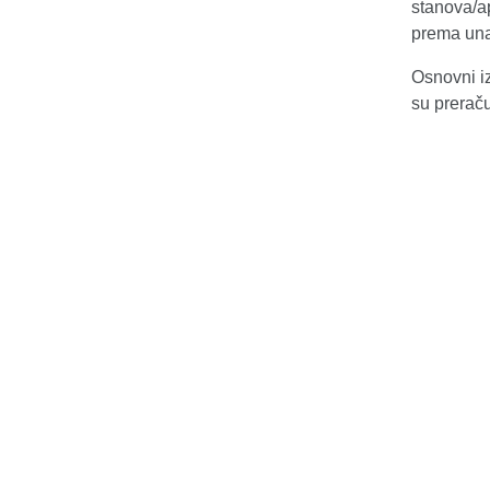
stanova/a
prema una
Osnovni iz
su prerač