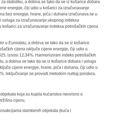
a statistiku, a dobiva se tako da se iz košarice dobara
ne energije, čiji udio u košarici za izračunavanje
ena bez energije, hrane, pića i duhana izračunava se u
a i usluga za izračunavanje ukupnog indeksa
o u košarici za izračunavanje indeksa potrošačkih cijena
r u Eurostatu, a dobiva se tako da se iz košarice
kih cijena isključe cijene energije, čiji udio u
025. iznosi 12,34%. Harmonizirani indeks potrošačkih
tu, a dobiva se tako da se iz košarice dobara i usluga
uče cijene energije, hrane, pića i duhana, čiji udio u
0%. Isključivanje se provodi metodom nultog pondera.
h objekata koja su kupila kućanstva neovisno o
tržišnu cijenu.
ansakcijama stambenih objekata (kuća i