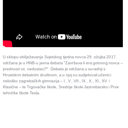
U sklopu obilježavanja Svjetskog tjedna novca 29. ožujka 2017.
održana je u HNB-u javna debata "Završava li era gotovog novca –
prednosti vs. nedostaci?". Debata je održana u suradnji s
Hrvatskim debatnim društvom, a u njoj su sudjelovali učenici
nekoliko zagrebačkih gimnazija – I., V., VII., IX., X., XI., XV. i
Klasične – te Trgovačke škole, Srednje škole Jastrebarsko i Prve
tehničke škole Tesla.