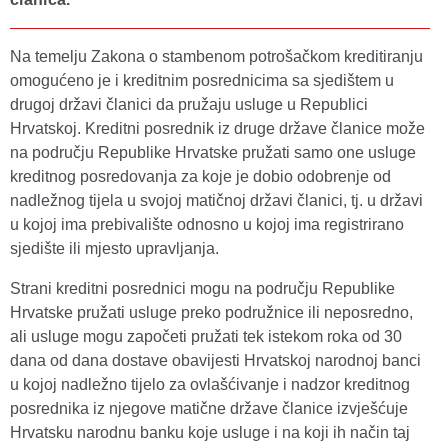
Na temelju Zakona o stambenom potrošačkom kreditiranju
omogućeno je i kreditnim posrednicima sa sjedištem u
drugoj državi članici da pružaju usluge u Republici
Hrvatskoj. Kreditni posrednik iz druge države članice može
na području Republike Hrvatske pružati samo one usluge
kreditnog posredovanja za koje je dobio odobrenje od
nadležnog tijela u svojoj matičnoj državi članici, tj. u državi
u kojoj ima prebivalište odnosno u kojoj ima registrirano
sjedište ili mjesto upravljanja.
Strani kreditni posrednici mogu na području Republike
Hrvatske pružati usluge preko podružnice ili neposredno,
ali usluge mogu započeti pružati tek istekom roka od 30
dana od dana dostave obavijesti Hrvatskoj narodnoj banci
u kojoj nadležno tijelo za ovlašćivanje i nadzor kreditnog
posrednika iz njegove matične države članice izvješćuje
Hrvatsku narodnu banku koje usluge i na koji ih način taj