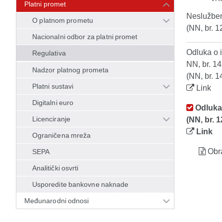
Platni promet
Neslužben
O platnom prometu
(NN, br. 1
Nacionalni odbor za platni promet
Odluka o i
Regulativa
NN, br. 14
Nadzor platnog prometa
(NN, br. 1
Platni sustavi
Link
Digitalni euro
Odluka 
Licenciranje
(NN, br. 1
Link
Ograničena mreža
Obr
SEPA
Analitički osvrti
Usporedite bankovne naknade
Međunarodni odnosi