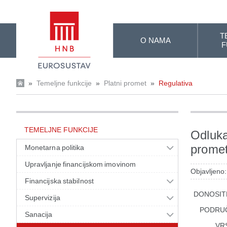
Skip to Main Content
T
O NAMA
F
»
Temeljne funkcije
»
Platni promet
»
Regulativa
TEMELJNE FUNKCIJE
Odluka
prome
Monetarna politika
Upravljanje financijskom imovinom
Objavljeno
Financijska stabilnost
DONOSIT
Supervizija
PODRU
Sanacija
VR