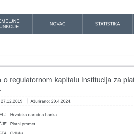
EMELJNE
NOVAC
STATISTIKA
UNKCIJE
 o regulatornom kapitalu institucija za pla
t
: 27.12.2019.
Ažurirano: 29.4.2024.
ELJ
Hrvatska narodna banka
ČJE
Platni promet
STA
Odluka