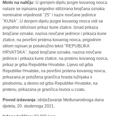
Motiv na naličju:
U gornjem dijelu jezgre kovanog novca
nalaze se ispisana prigodno stilizirana brojčana oznaka
nominalne vrijednosti "25" i naziv novčane jedinice
"KUNA". U donjem dijelu jezgre kovanog novca vidi se
prigodno stilizirani prikaz kune zlatice. Iznad prikaza
brojčane oznake, naziva novčane jedinice i prikaza kune
zlatice, na površini prstena kovanog novca, prigodnim
stilom ispisan je polukružno tekst "REPUBLIKA
HRVATSKA". Ispod brojčane oznake, naziva novčane
jedinice i prikaza kune zlatice, na prstenu kovanog novca,
prikaz je grba Republike Hrvatske. Lijevo od grba
Republike Hrvatske, na površini prstena kovanog novca,
prikazana je položena grančica hrasta lužnjaka s
plodovima, a desno od grba Republike Hrvatske, na
prstenu, prikazana je grančica lovora u cvatu.
Povod izdavanja:
obilježavanje Međunarodnoga dana
djeteta, 20. studenoga 2021.