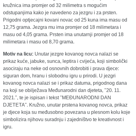
kružnica ima promjer od 32 milimetra s mogućim
odstupanjima kako je navedeno za jezgru i za prsten.
Prigodni optjecajni kovani novac od 25 kuna ima masu od
12,75 grama. Jezgra mu ima promjer od 18 milimetara i
masu od 4,05 grama. Prsten ima unutarnji promjer od 18
milimetara i masu od 8,70 grama.
Motiv na licu:
Unutar jezgre kovanog novca nalazi se
prikaz kuće, jabuke, sunca, leptira i cvijeća, koji simbolički
asociraju na neke od osnovnih dobrobiti i prava djece:
siguran dom, hranu i slobodnu igru u prirodi. U jezgri
kovanog novca nalazi se i prikaz datuma, prigodnog dana
na koji se obilježava Međunarodni dan djeteta, "20. 11.
2021.", te je ispisan i tekst "MEĐUNARODNI DAN
DJETETA". Kružno, unutar prstena kovanog novca, prikaz
je djece koja su međusobno povezana u plesnom kolu koje
simbolizira njihovu suradnju i zajedništvo te kreativnost i
igru.