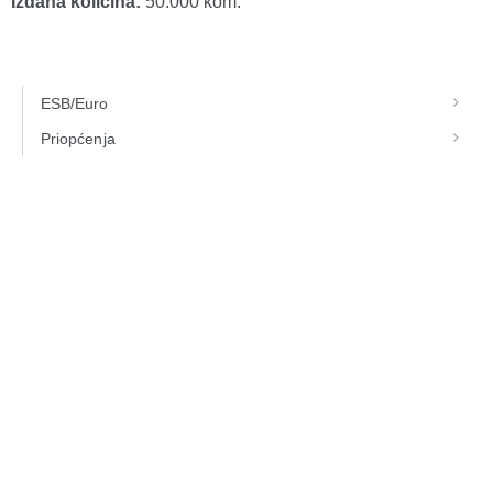
Izdana količina:
50.000 kom.
ESB/Euro
Priopćenja