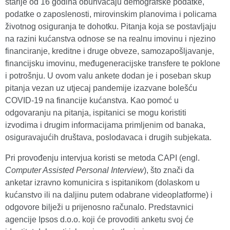
starije od 16 godina obuhvaćaju demografske podatke,
podatke o zaposlenosti, mirovinskim planovima i policama
životnog osiguranja te dohotku. Pitanja koja se postavljaju
na razini kućanstva odnose se na realnu imovinu i njezino
financiranje, kreditne i druge obveze, samozapošljavanje,
financijsku imovinu, međugeneracijske transfere te poklone
i potrošnju. U ovom valu ankete dodan je i poseban skup
pitanja vezan uz utjecaj pandemije izazvane bolešću
COVID-19 na financije kućanstva. Kao pomoć u
odgovaranju na pitanja, ispitanici se mogu koristiti
izvodima i drugim informacijama primljenim od banaka,
osiguravajućih društava, poslodavaca i drugih subjekata.
Pri provođenju intervjua koristi se metoda CAPI (engl.
Computer Assisted Personal Interview
), što znači da
anketar izravno komunicira s ispitanikom (dolaskom u
kućanstvo ili na daljinu putem odabrane videoplatforme) i
odgovore bilježi u prijenosno računalo. Predstavnici
agencije Ipsos d.o.o. koji će provoditi anketu svoj će