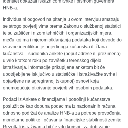
identitet dokazati iskaznicom tvrtke i pismom guvernera
HNB-a.
Individualni odgovori na pitanja u ovom intervjuu smatraju
se strogo povjerljivima prema Zakonu o službenoj statistici
te su zaštićeni nizom tehničkih i organizacijskih mjera,
među kojima i mjerom otklanjanja podataka koji dovode do
izravne identifikacije pojedinoga kućanstva ili člana
kućanstva – sudionika ankete (poput adrese ili prezimena)
u vrlo kratkom roku po završetku terenskog dijela
istraživanja. Informacije prikupljene anketom bit će
upotrijebljene isključivo u statističke i istraživačke svrhe i
objavljene na agregiranoj (skupnoj) osnovi koja
onemogućuje otkrivanje povjerljivih osobnih podataka.
Podaci iz Ankete o financijama i potrošnji kućanstava
poslužit će kao dopuna podacima iz nacionalnih računa,
odnosno podržat će analize HNB-a za potrebe provođenja
monetarne politike i očuvanja financijske stabilnosti zemlje.
Rezultati istraživanja bit će vrlo korisni i za dobivanje