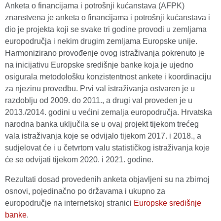
Anketa o financijama i potrošnji kućanstava (AFPK)
znanstvena je anketa o financijama i potrošnji kućanstava i
dio je projekta koji se svake tri godine provodi u zemljama
europodručja i nekim drugim zemljama Europske unije.
Harmonizirano provođenje ovog istraživanja pokrenuto je
na inicijativu Europske središnje banke koja je ujedno
osigurala metodološku konzistentnost ankete i koordinaciju
za njezinu provedbu. Prvi val istraživanja ostvaren je u
razdoblju od 2009. do 2011., a drugi val proveden je u
2013./2014. godini u većini zemalja europodručja. Hrvatska
narodna banka uključila se u ovaj projekt tijekom trećeg
vala istraživanja koje se odvijalo tijekom 2017. i 2018., a
sudjelovat će i u četvrtom valu statističkog istraživanja koje
će se odvijati tijekom 2020. i 2021. godine.
Rezultati dosad provedenih anketa objavljeni su na zbirnoj
osnovi, pojedinačno po državama i ukupno za
europodručje na internetskoj stranici
Europske središnje
banke
.