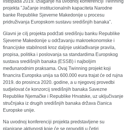
listopada 2019. izlaganje na uvodnoj konferenciji Twinning
projekta "Jačanje institucionalnih kapaciteta Narodne
banke Republike Sjeverne Makedonije u procesu
pridruživanja Europskom sustavu središnjih banaka".
Glavni je cilj projekta podržati središnju banku Republike
Sjeverne Makedonije u održavanju makroekonomske i
financijske stabilnosti kroz daljnje usklađivanje pravila,
propisa, politika i poslovanja sa standardima Europskog
sustava središnjih banaka (ESSB) i najboljim
međunarodnim praksama. Ovaj Twinning projekt koji
financira Europska unija sa 600.000 eura trajat će od rujna
2019. do prosinca 2020. godine, a u njegovoj provedbi
sudjelovat će konzorcij središnjih banaka Savezne
Republike Njemačke i Republike Hrvatske, uz uključivanje
stručnjaka iz drugih središnjih banaka država članica
Europske unije.
Na uvodnoj konferenciji projekta predstavljene su
planirane aktivnosti koje će se provoditi u četiri