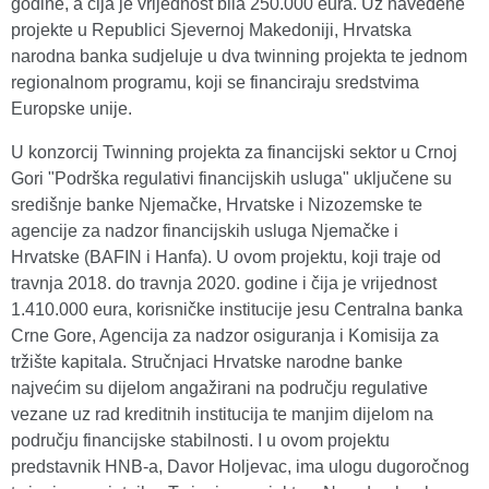
godine, a čija je vrijednost bila 250.000 eura. Uz navedene
projekte u Republici Sjevernoj Makedoniji, Hrvatska
narodna banka sudjeluje u dva twinning projekta te jednom
regionalnom programu, koji se financiraju sredstvima
Europske unije.
U konzorcij Twinning projekta za financijski sektor u Crnoj
Gori "Podrška regulativi financijskih usluga" uključene su
središnje banke Njemačke, Hrvatske i Nizozemske te
agencije za nadzor financijskih usluga Njemačke i
Hrvatske (BAFIN i Hanfa). U ovom projektu, koji traje od
travnja 2018. do travnja 2020. godine i čija je vrijednost
1.410.000 eura, korisničke institucije jesu Centralna banka
Crne Gore, Agencija za nadzor osiguranja i Komisija za
tržište kapitala. Stručnjaci Hrvatske narodne banke
najvećim su dijelom angažirani na području regulative
vezane uz rad kreditnih institucija te manjim dijelom na
području financijske stabilnosti. I u ovom projektu
predstavnik HNB-a, Davor Holjevac, ima ulogu dugoročnog