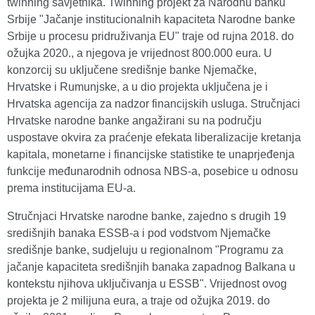
twinning savjetnika. Twinning projekt za Narodnu banku
Srbije "Jačanje institucionalnih kapaciteta Narodne banke
Srbije u procesu pridruživanja EU" traje od rujna 2018. do
ožujka 2020., a njegova je vrijednost 800.000 eura. U
konzorcij su uključene središnje banke Njemačke,
Hrvatske i Rumunjske, a u dio projekta uključena je i
Hrvatska agencija za nadzor financijskih usluga. Stručnjaci
Hrvatske narodne banke angažirani su na području
uspostave okvira za praćenje efekata liberalizacije kretanja
kapitala, monetarne i financijske statistike te unaprjeđenja
funkcije međunarodnih odnosa NBS-a, posebice u odnosu
prema institucijama EU-a.
Stručnjaci Hrvatske narodne banke, zajedno s drugih 19
središnjih banaka ESSB-a i pod vodstvom Njemačke
središnje banke, sudjeluju u regionalnom "Programu za
jačanje kapaciteta središnjih banaka zapadnog Balkana u
kontekstu njihova uključivanja u ESSB". Vrijednost ovog
projekta je 2 milijuna eura, a traje od ožujka 2019. do