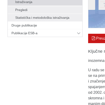
Istraživanja
Pregledi
Statistička i metodološka istraživanja
Druge publikacije
Publikacije ESB-a
Preu
Ključne r
inozemna 
U radu se 
se na prim
i značenj
spajanjem
od 2002. 
skromna i 
manjim di