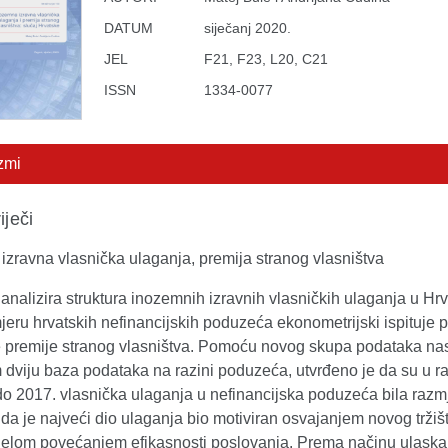
DATUM
siječanj 2020.
JEL
F21, F23, L20, C21
ISSN
1334-0077
zmi
iječi
izravna vlasnička ulaganja, premija stranog vlasništva
analizira struktura inozemnih izravnih vlasničkih ulaganja u Hrv
jeru hrvatskih nefinancijskih poduzeća ekonometrijski ispituje 
e premije stranog vlasništva. Pomoću novog skupa podataka na
 dviju baza podataka na razini poduzeća, utvrđeno je da su u r
do 2017. vlasnička ulaganja u nefinancijska poduzeća bila razm
da je najveći dio ulaganja bio motiviran osvajanjem novog tržišt
jelom povećanjem efikasnosti poslovanja. Prema načinu ulaska 