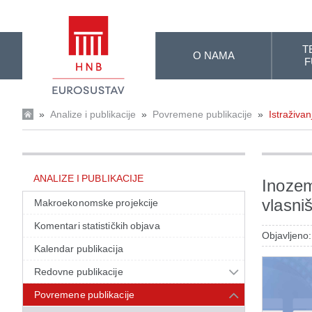
Skip to Main Content
T
O NAMA
F
»
Analize i publikacije
»
Povremene publikacije
»
Istraživan
ANALIZE I PUBLIKACIJE
Inozem
vlasni
Makroekonomske projekcije
Komentari statističkih objava
Objavljeno:
Kalendar publikacija
Redovne publikacije
Povremene publikacije