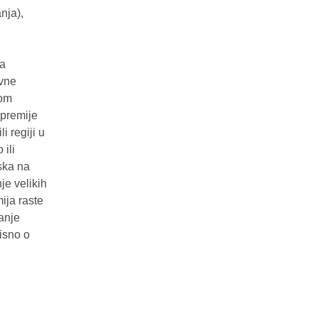
nja),
na
ivne
kom
 premije
i regiji u
 ili
ska na
je velikih
ija raste
anje
isno o