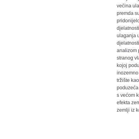
većina ul
premda su
pridonijel
djelatnost
ulaganja u
djelatnos
analizom p
stranog vl
kojoj podu
inozemno 
tržište ka
poduzeća p
s većom k
efekta zem
zemlji iz 