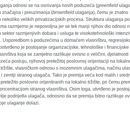
aganja odnosi se na osnivanja novih poduzeća (
greenfield
ulaga
 značajna i preuzimanja (
brownfield
ulaganja), čemu je znatno
o nekoliko velikih privatizacijskih procesa. Struktura ulaganja po
ima razmjerno je nepovoljna jer se tek manji njihov dio odnosi 
 sektor razmjenjivih dobara i usluga te visokotehnološki intenz
ti. Usporedbom s poduzećima u domaćem vlasništvu, regresijs
otvrđeno je postojanje organizacijske, tehnološke i financijske
asništva koja se zamjetno razlikuje ovisno o veličini, djelatnosti il
zeća posluju, njihovoj pretežitoj poslovnoj orijentaciji na lokalno
tržište, vlasničkom odnosu s inozemnim ulagačima, načinu ula
o i zemlji stranog ulagača. Tako je premija veća kod malih i sredn
retežito poslovno orijentiranih na lokalno tržište, pri čemu prem
oncentracijom stranog vlasništva. Osim toga, utvrđeno je postoj
lje podrijetla ulagača, odnosno da se premija bitno razlikuje ov
koje ulaganje dolazi.