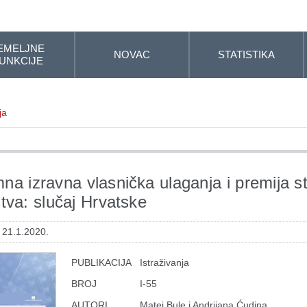
EMELJNE
NOVAC
STATISTIKA
UNKCIJE
ja
na izravna vlasnička ulaganja i premija s
štva: slučaj Hrvatske
 21.1.2020.
PUBLIKACIJA
Istraživanja
BROJ
I-55
AUTORI
Matej Bule i Andrijana Ćudina