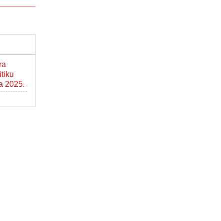
ra
itiku
ca 2025.