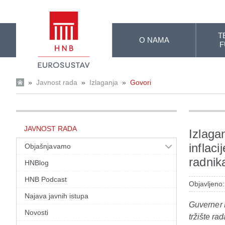
Skip to Main Content
T
O NAMA
F
»
Javnost rada
»
Izlaganja
»
Govori
JAVNOST RADA
Izlaga
inflaci
Objašnjavamo
radnik
HNBlog
HNB Podcast
Objavljeno:
Najava javnih istupa
Guverner B
Novosti
tržište ra