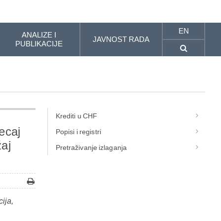
EN
ANALIZE I
JAVNOST RADA
PUBLIKACIJE
Krediti u CHF
ecaj
Popisi i registri
žaj
Pretraživanje izlaganja
ija,