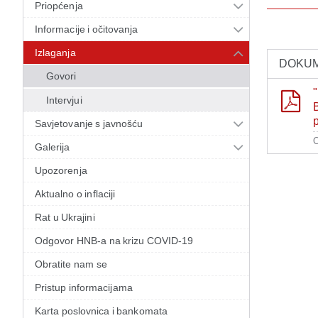
Priopćenja
Informacije i očitovanja
Izlaganja
DOKUM
Govori
"
Intervjui
B
p
Savjetovanje s javnošću
O
Galerija
Upozorenja
Aktualno o inflaciji
Rat u Ukrajini
Odgovor HNB-a na krizu COVID-19
Obratite nam se
Pristup informacijama
Karta poslovnica i bankomata