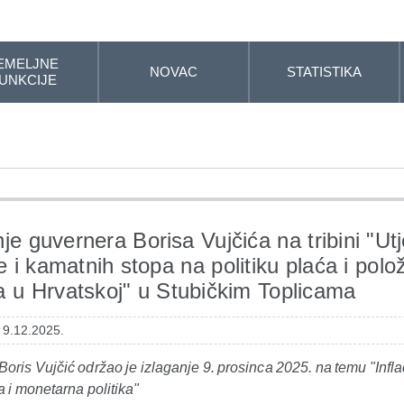
EMELJNE
NOVAC
STATISTIKA
UNKCIJE
nje guvernera Borisa Vujčića na tribini "Utj
je i kamatnih stopa na politiku plaća i polo
a u Hrvatskoj" u Stubičkim Toplicama
 9.12.2025.
oris Vujčić održao je izlaganje 9. prosinca 2025. na temu "Inflac
da i monetarna politika"