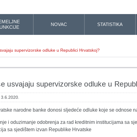
EMELJNE
NOVAC
STATISTIKA
UNKCIJE
svajaju supervizorske odluke u Republici Hrvatskoj?
e usvajaju supervizorske odluke u Republ
 3.6.2020.
atske narodne banke donosi sljedeće odluke koje se odnose na k
nje i oduzimanje odobrenja za rad kreditnim institucijama sa sj
ucija sa sjedištem izvan Republike Hrvatske