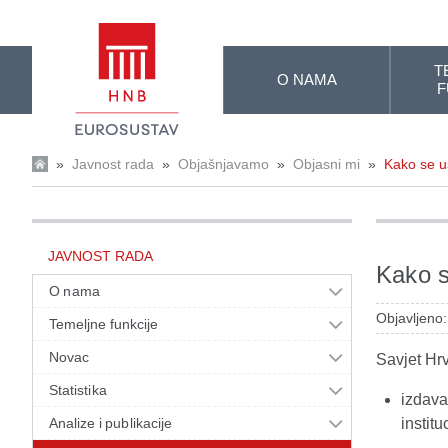
Skip to Main Content
T
O NAMA
F
»
Javnost rada
»
Objašnjavamo
»
Objasni mi
»
Kako se u
JAVNOST RADA
Kako s
O nama
Objavljeno:
Temeljne funkcije
Novac
Savjet Hrv
Statistika
izdava
Analize i publikacije
instit