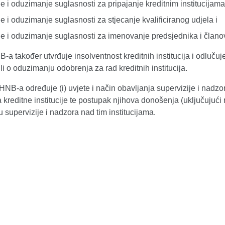
e i oduzimanje suglasnosti za pripajanje kreditnim institucijama
e i oduzimanje suglasnosti za stjecanje kvalificiranog udjela i
e i oduzimanje suglasnosti za imenovanje predsjednika i članova u
-a također utvrđuje insolventnost kreditnih institucija i odluču
li o oduzimanju odobrenja za rad kreditnih institucija.
NB-a određuje (i) uvjete i način obavljanja supervizije i nadzora 
kreditne institucije te postupak njihova donošenja (uključujući r
 supervizije i nadzora nad tim institucijama.