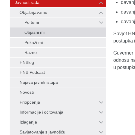
davanj
Javnost rada
davanj
Objašnjavamo
davanj
Po temi
Objasni mi
Savjet HNB
postupka i
Pokaži mi
Razno
Guverner H
odnosu na 
HNBlog
u postupku
HNB Podcast
Najava javnih istupa
Novosti
Priopćenja
Informacije i očitovanja
Izlaganja
Savjetovanje s javnošću