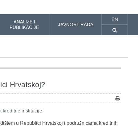
EN
ANALIZE I
JAVNOST RADA
PUBLIKACIJE
ici Hrvatskoj?
reditne institucije:
edištem u Republici Hrvatskoj i podružnicama kreditnih