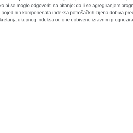
ko bi se moglo odgovoriti na pitanje: da li se agregiranjem prog
ti pojedinih komponenata indeksa potrošačkih cijena dobiva prec
kretanja ukupnog indeksa od one dobivene izravnim prognozir