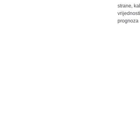
strane, ka
vrijednos
prognoza 