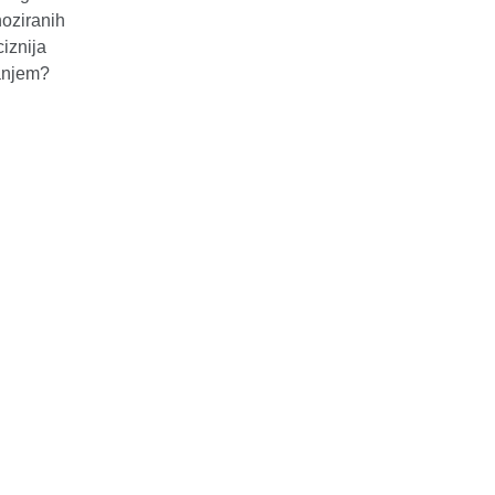
noziranih
iznija
anjem?