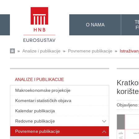
Skip to Main Content
T
O NAMA
F
»
Analize i publikacije
»
Povremene publikacije
»
Istraživan
ANALIZE I PUBLIKACIJE
Kratko
korišt
Makroekonomske projekcije
Komentari statističkih objava
Objavljeno
Kalendar publikacija
Redovne publikacije
Povremene publikacije