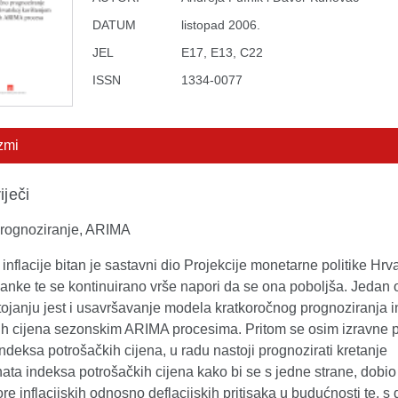
DATUM
listopad 2006.
JEL
E17, E13, C22
ISSN
1334-0077
zmi
iječi
 prognoziranje, ARIMA
 inflacije bitan je sastavni dio Projekcije monetarne politike Hrv
anke te se kontinuirano vrše napori da se ona poboljša. Jedan 
tojanju jest i usavršavanje modela kratkoročnog prognoziranja 
ih cijena sezonskim ARIMA procesima. Pritom se osim izravne 
deksa potrošačkih cijena, u radu nastoji prognozirati kretanje
a indeksa potrošačkih cijena kako bi se s jedne strane, dobio d
ore inflacijskih odnosno deflacijskih pritisaka u budućnosti te, s