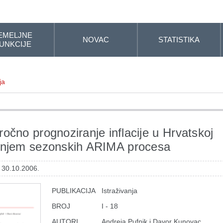
EMELJNE
NOVAC
STATISTIKA
UNKCIJE
ja
ročno prognoziranje inflacije u Hrvatskoj
enjem sezonskih ARIMA procesa
: 30.10.2006.
PUBLIKACIJA
Istraživanja
BROJ
I - 18
AUTORI
Andreja Pufnik i Davor Kunovac