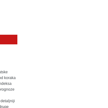
atske
od koraka
indeksa
prognoze
etaljniji
 druge