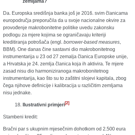
zemljama?
Da. Europska središnja banka još je 2016. svim članicama
europodručja preporučila da u svoje nacionalne okvire za
provođenje makrobonitetne politike uvedu zakonsku
podlogu za mjere kojima se ograničavaju kriteriji
kreditiranja potrošača (engl.
borrower-based measures
,
BBM). One danas čine sastavni dio makrobonitetnog
instrumentarija u 23 od 27 zemalja članica Europske unije,
a Hrvatska je 24. zemlja članica koja ih aktivira. Te mjere
zasad nisu dio harmoniziranoga makrobonitetnog
instrumentarija, kao što su to zaštitni slojevi kapitala, zbog
čega njihove definicije i kalibracija u različitim zemljama
nisu jednake.
[2]
Ilustrativni primjeri
Stambeni kredit:
Bračni par s ukupnim mjesečnim dohotkom od 2.500 eura