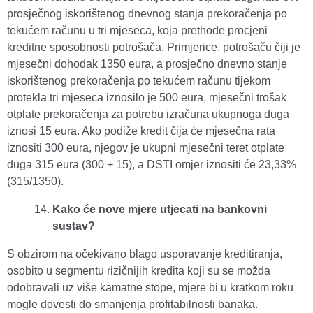
prosječnog iskorištenog dnevnog stanja prekoračenja po
tekućem računu u tri mjeseca, koja prethode procjeni
kreditne sposobnosti potrošača. Primjerice, potrošaču čiji je
mjesečni dohodak 1350 eura, a prosječno dnevno stanje
iskorištenog prekoračenja po tekućem računu tijekom
protekla tri mjeseca iznosilo je 500 eura, mjesečni trošak
otplate prekoračenja za potrebu izračuna ukupnoga duga
iznosi 15 eura. Ako podiže kredit čija će mjesečna rata
iznositi 300 eura, njegov je ukupni mjesečni teret otplate
duga 315 eura (300 + 15), a DSTI omjer iznositi će 23,33%
(315/1350).
Kako će nove mjere utjecati na bankovni
sustav?
S obzirom na očekivano blago usporavanje kreditiranja,
osobito u segmentu rizičnijih kredita koji su se možda
odobravali uz više kamatne stope, mjere bi u kratkom roku
mogle dovesti do smanjenja profitabilnosti banaka.