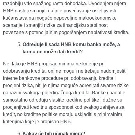
razdoblju vrlo snažnog rasta dohodaka. Uvođenjem mjera
HNB nastoji smanjiti daljnje povećavanje osjetljivosti
kućanstava na moguće nepovoljne makroekonomske
scenarije i smanjiti rizike za financijsku stabilnost
povezane s potencijalnim pogoršanjem naplativosti kredita.
Određuje li sada HNB komu banka može, a
komu ne može dati kredit?
Ne. Iako je HNB propisao minimalne kriterije pri
odobravanju kredita, oni ne mogu i ne trebaju nadomjestiti
interne bankovne procedure pri odobravanju kredita i
procjeni rizika, niti je njima moguće adresirati stvarne rizike
na razini svakoga pojedinačnoga kredita. Banke i nadalje
samostalno određuju vlastite kreditne politike i dužne su
procjenjivati kreditnu sposobnost kod svakog zahtjeva za
kredit, no kreditne politike moraju uskladiti s minimalnim
kriterijima koje je propisao HNB.
Kakav će biti učinak mjera?