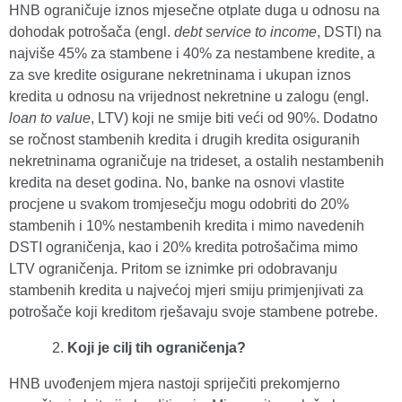
HNB ograničuje iznos mjesečne otplate duga u odnosu na
dohodak potrošača (engl.
debt service
to income
, DSTI) na
najviše 45% za stambene i 40% za nestambene kredite, a
za sve kredite osigurane nekretninama i ukupan iznos
kredita u odnosu na vrijednost nekretnine u zalogu (engl.
loan to value
, LTV) koji ne smije biti veći od 90%. Dodatno
se ročnost stambenih kredita i drugih kredita osiguranih
nekretninama ograničuje na trideset, a ostalih nestambenih
kredita na deset godina. No, banke na osnovi vlastite
procjene u svakom tromjesečju mogu odobriti do 20%
stambenih i 10% nestambenih kredita i mimo navedenih
DSTI ograničenja, kao i 20% kredita potrošačima mimo
LTV ograničenja. Pritom se iznimke pri odobravanju
stambenih kredita u najvećoj mjeri smiju primjenjivati za
potrošače koji kreditom rješavaju svoje stambene potrebe.
Koji je cilj tih ograničenja?
HNB uvođenjem mjera nastoji spriječiti prekomjerno