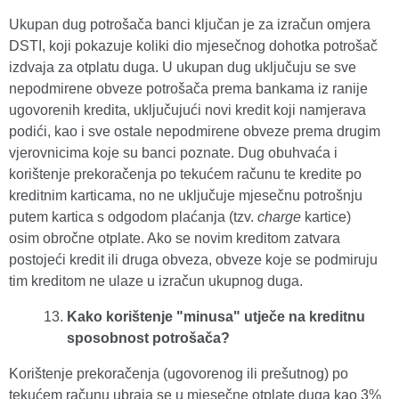
Ukupan dug potrošača banci ključan je za izračun omjera
DSTI, koji pokazuje koliki dio mjesečnog dohotka potrošač
izdvaja za otplatu duga. U ukupan dug uključuju se sve
nepodmirene obveze potrošača prema bankama iz ranije
ugovorenih kredita, uključujući novi kredit koji namjerava
podići, kao i sve ostale nepodmirene obveze prema drugim
vjerovnicima koje su banci poznate. Dug obuhvaća i
korištenje prekoračenja po tekućem računu te kredite po
kreditnim karticama, no ne uključuje mjesečnu potrošnju
putem kartica s odgodom plaćanja (tzv.
charge
kartice)
osim obročne otplate. Ako se novim kreditom zatvara
postojeći kredit ili druga obveza, obveze koje se podmiruju
tim kreditom ne ulaze u izračun ukupnog duga.
Kako korištenje "minusa" utječe na kreditnu
sposobnost potrošača?
Korištenje prekoračenja (ugovorenog ili prešutnog) po
tekućem računu ubraja se u mjesečne otplate duga kao 3%