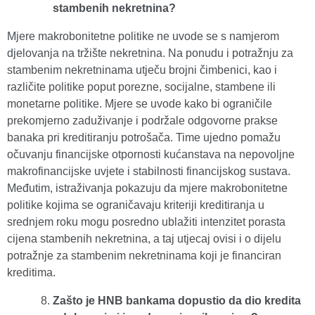
stambenih nekretnina?
Mjere makrobonitetne politike ne uvode se s namjerom
djelovanja na tržište nekretnina. Na ponudu i potražnju za
stambenim nekretninama utječu brojni čimbenici, kao i
različite politike poput porezne, socijalne, stambene ili
monetarne politike. Mjere se uvode kako bi ograničile
prekomjerno zaduživanje i podržale odgovorne prakse
banaka pri kreditiranju potrošača. Time ujedno pomažu
očuvanju financijske otpornosti kućanstava na nepovoljne
makrofinancijske uvjete i stabilnosti financijskog sustava.
Međutim, istraživanja pokazuju da mjere makrobonitetne
politike kojima se ograničavaju kriteriji kreditiranja u
srednjem roku mogu posredno ublažiti intenzitet porasta
cijena stambenih nekretnina, a taj utjecaj ovisi i o dijelu
potražnje za stambenim nekretninama koji je financiran
kreditima.
Zašto je HNB bankama dopustio da dio kredita