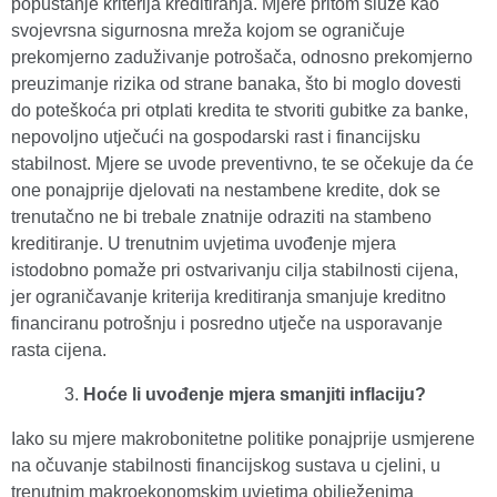
popuštanje kriterija kreditiranja. Mjere pritom služe kao
svojevrsna sigurnosna mreža kojom se ograničuje
prekomjerno zaduživanje potrošača, odnosno prekomjerno
preuzimanje rizika od strane banaka, što bi moglo dovesti
do poteškoća pri otplati kredita te stvoriti gubitke za banke,
nepovoljno utječući na gospodarski rast i financijsku
stabilnost. Mjere se uvode preventivno, te se očekuje da će
one ponajprije djelovati na nestambene kredite, dok se
trenutačno ne bi trebale znatnije odraziti na stambeno
kreditiranje. U trenutnim uvjetima uvođenje mjera
istodobno pomaže pri ostvarivanju cilja stabilnosti cijena,
jer ograničavanje kriterija kreditiranja smanjuje kreditno
financiranu potrošnju i posredno utječe na usporavanje
rasta cijena.
Hoće li uvođenje mjera smanjiti inflaciju?
Iako su mjere makrobonitetne politike ponajprije usmjerene
na očuvanje stabilnosti financijskog sustava u cjelini, u
trenutnim makroekonomskim uvjetima obilježenima