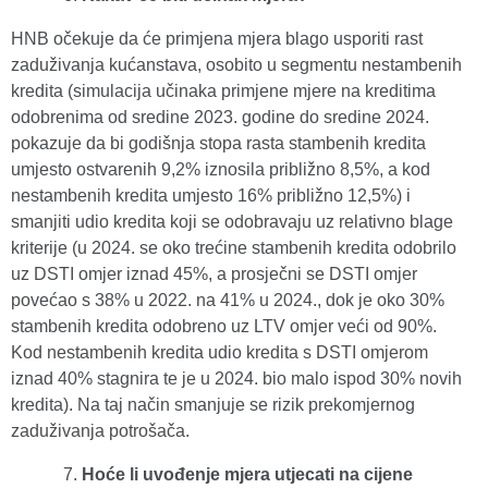
HNB očekuje da će primjena mjera blago usporiti rast
zaduživanja kućanstava, osobito u segmentu nestambenih
kredita (simulacija učinaka primjene mjere na kreditima
odobrenima od sredine 2023. godine do sredine 2024.
pokazuje da bi godišnja stopa rasta stambenih kredita
umjesto ostvarenih 9,2% iznosila približno 8,5%, a kod
nestambenih kredita umjesto 16% približno 12,5%) i
smanjiti udio kredita koji se odobravaju uz relativno blage
kriterije (u 2024. se oko trećine stambenih kredita odobrilo
uz DSTI omjer iznad 45%, a prosječni se DSTI omjer
povećao s 38% u 2022. na 41% u 2024., dok je oko 30%
stambenih kredita odobreno uz LTV omjer veći od 90%.
Kod nestambenih kredita udio kredita s DSTI omjerom
iznad 40% stagnira te je u 2024. bio malo ispod 30% novih
kredita). Na taj način smanjuje se rizik prekomjernog
zaduživanja potrošača.
Hoće li uvođenje mjera utjecati na cijene