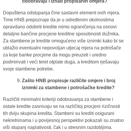
odobravaju i iznad propisanih omjera?
Dopuštena odstupanja čine sastavni element ovih mjera.
Time HNB prepoznaje da je u određenim okolnostima
opravdano odobriti kredite mimo ograničenja na osnovi
detaljne bančine procjene kreditne sposobnosti dužnika.
Za stambene je kredite omogućeno više iznimki kako bi se
ublažio eventualni nepovoljan utjecaj mjera na potrošače
za koje banke procjene da mogu preuzeti i uredno
podmirivati i veći teret otplate duga, a kreditom rješavaju
svoje stambene potrebe.
Zašto HNB propisuje različite omjere i broj
iznimki za stambene i potrošačke kredite?
Različiti minimalni kriteriji odobravanja za stambene i
ostale kredite zasnivaju se na različitoj procjeni rizičnosti
tih dviju skupina kredita. Stambeni su krediti osigurani
nekretninama i u povijesnoj perspektivi pokazali su znatno
viši stupanj naplativosti, čak i u stresnim razdobljima.