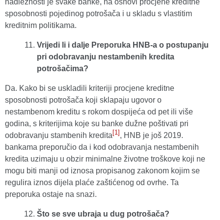
nadležnosti je svake banke, na osnovi procjene kreditne
sposobnosti pojedinog potrošača i u skladu s vlastitim
kreditnim politikama.
Vrijedi li i dalje Preporuka HNB-a o postupanju
pri odobravanju nestambenih kredita
potrošačima?
Da. Kako bi se uskladili kriteriji procjene kreditne
sposobnosti potrošača koji sklapaju ugovor o
nestambenom kreditu s rokom dospijeća od pet ili više
godina, s kriterijima koje su banke dužne poštivati pri
[1]
odobravanju stambenih kredita
, HNB je još 2019.
bankama preporučio da i kod odobravanja nestambenih
kredita uzimaju u obzir minimalne životne troškove koji ne
mogu biti manji od iznosa propisanog zakonom kojim se
regulira iznos dijela plaće zaštićenog od ovrhe. Ta
preporuka ostaje na snazi.
Što se sve ubraja u dug potrošača?