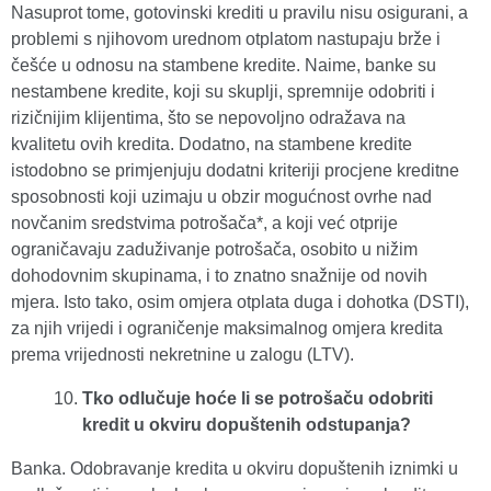
Nasuprot tome, gotovinski krediti u pravilu nisu osigurani, a
problemi s njihovom urednom otplatom nastupaju brže i
češće u odnosu na stambene kredite. Naime, banke su
nestambene kredite, koji su skuplji, spremnije odobriti i
rizičnijim klijentima, što se nepovoljno odražava na
kvalitetu ovih kredita. Dodatno, na stambene kredite
istodobno se primjenjuju dodatni kriteriji procjene kreditne
sposobnosti koji uzimaju u obzir mogućnost ovrhe nad
novčanim sredstvima potrošača*, a koji već otprije
ograničavaju zaduživanje potrošača, osobito u nižim
dohodovnim skupinama, i to znatno snažnije od novih
mjera. Isto tako, osim omjera otplata duga i dohotka (DSTI),
za njih vrijedi i ograničenje maksimalnog omjera kredita
prema vrijednosti nekretnine u zalogu (LTV).
Tko odlučuje hoće li se potrošaču odobriti
kredit u okviru dopuštenih odstupanja?
Banka. Odobravanje kredita u okviru dopuštenih iznimki u