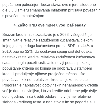
pojačanom potrošnjom kućanstava, ove mjere istodobno
djeluju u smjeru smanjivanja inflatornih pritisaka povezanih
s povećanom potražnjom.
Zašto HNB ove mjere uvodi baš sada?
Snažan kreditni rast zaustavio je u 2023. višegodišnje
smanjivanje relativne zaduženosti kućanstava, tijekom
kojeg je omjer duga kućanstava prema BDP-u s 44% u
2010. pao na 32%. Uz očekivani sporiji rast dohodaka i
nastavak rasta kredita, relativna zaduženost kućanstava
sada bi mogla početi rasti. Usto noviji podaci pokazuju
popuštanje kriterija po kojima se odobravaju stambeni
krediti i produljenje njihove prosječne ročnosti, što
povećava rizik nenaplativosti kredita tijekom otplate.
Pogoršanje naplativosti gotovinskih nenamjenskih kredita
već je donekle vidljivo, i to za kredite odobrene prije dvije
do tri godine. Ti su krediti odobreni u vrijeme relativno
slaboga kreditnog rasta, a naplativost im se pogoršala u