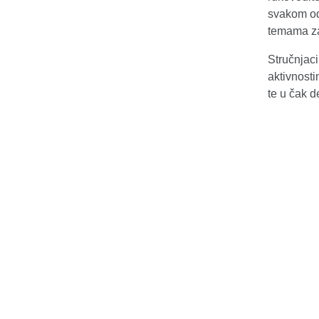
svakom od 
temama za 
Stručnjaci
aktivnost
te u čak d