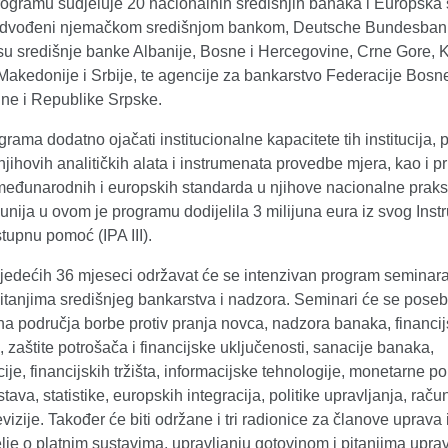
ogramu sudjeluje 20 nacionalnih središnjih banaka i Europska 
dvođeni njemačkom središnjom bankom, Deutsche Bundesbank
 su središnje banke Albanije, Bosne i Hercegovine, Crne Gore, 
akedonije i Srbije, te agencije za bankarstvo Federacije Bosne
ne i Republike Srpske.
ograma dodatno ojačati institucionalne kapacitete tih institucija,
jihovih analitičkih alata i instrumenata provedbe mjera, kao i 
 međunarodnih i europskih standarda u njihove nacionalne praks
nija u ovom je programu dodijelila 3 milijuna eura iz svog Ins
stupnu pomoć (IPA III).
ljedećih 36 mjeseci održavat će se intenzivan program seminar
pitanjima središnjeg bankarstva i nadzora. Seminari će se pose
 na područja borbe protiv pranja novca, nadzora banaka, financi
i, zaštite potrošača i financijske uključenosti, sanacije banaka,
je, financijskih tržišta, informacijske tehnologije, monetarne pol
stava, statistike, europskih integracija, politike upravljanja, rač
revizije. Također će biti održane i tri radionice za članove uprava 
lje o platnim sustavima, upravljanju gotovinom i pitanjima uprav