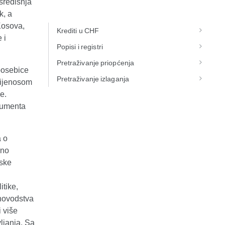
središnja
, a
Kosova,
Krediti u CHF
 i
Popisi i registri
Pretraživanje priopćenja
 posebice
Pretraživanje izlaganja
prijenosom
e.
trumenta
a o
bno
jske
itike,
unovodstva
i više
ljanja. Sa