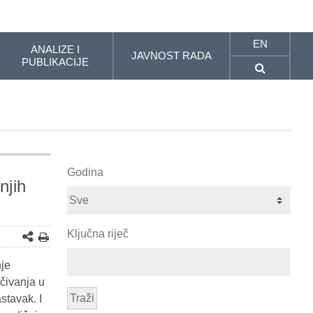
EN
ANALIZE I
JAVNOST RADA
PUBLIKACIJE
Godina
njih
Ključna riječ
nje
čivanja u
Traži
stavak. I