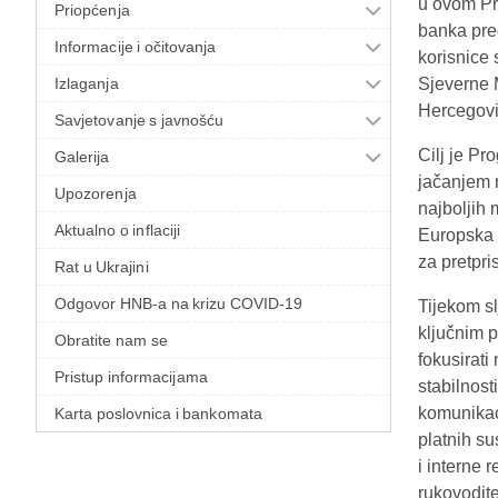
u ovom Pr
Priopćenja
banka pre
Informacije i očitovanja
korisnice
Izlaganja
Sjeverne M
Hercegovi
Savjetovanje s javnošću
Cilj je Pr
Galerija
jačanjem n
Upozorenja
najboljih
Aktualno o inflaciji
Europska u
za pretpri
Rat u Ukrajini
Odgovor HNB-a na krizu COVID-19
Tijekom s
ključnim 
Obratite nam se
fokusirati
Pristup informacijama
stabilnost
komunikaci
Karta poslovnica i bankomata
platnih su
i interne 
rukovodite