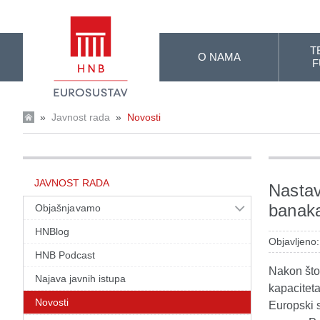
Skip to Main Content
T
O NAMA
F
»
Javnost rada
»
Novosti
JAVNOST RADA
Nastav
banak
Objašnjavamo
HNBlog
Objavljeno:
HNB Podcast
Nakon što
Najava javnih istupa
kapacitet
Novosti
Europski s