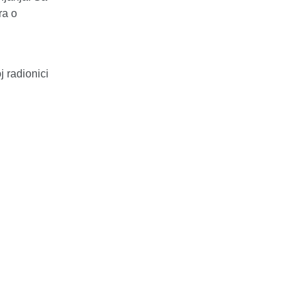
ra o
 radionici