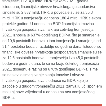
tromjesečju i 214,0 mlrd. HRK tijekom 2021. godine.
Istodobno, financijske obveze hrvatskoga gospodarstva
iznosile su 2.887 mlrd. HRK, a povećale su se za 35,3
mlrd. HRK u tromjesečju odnosno 180,4 mlrd. HRK tijekom
protekle godine. U odnosu na BDP financijska imovina
hrvatskoga gospodarstva na kraju četvrtog tromjesečja
2021. iznosila je 637% godišnjeg BDP-a, što je smanjenje
od 10,6 postotnih bodova u tom tromjesečju i smanjenje od
31,4 postotna boda u razdoblju od godinu dana. Istodobno,
financijske obveze hrvatskoga gospodarstva smanjile su se
za 12,6 postotnih bodova u tromjesečju i za 45,0 postotnih
bodova u godinu dana, te su na kraju četvrtog tromjesečja
2021. dosegnule razinu od 670% godišnjeg BDP-a. Time
se nastavilo smanjivanje stanja imovine i obveza
hrvatskoga gospodarstva u odnosu na BDP, koje je
započelo u drugom tromjesečju 2021. zahvaljujući sporijem
rastu njihove vrijednosti u odnosu na rast tromjesečnog
BDP-a.