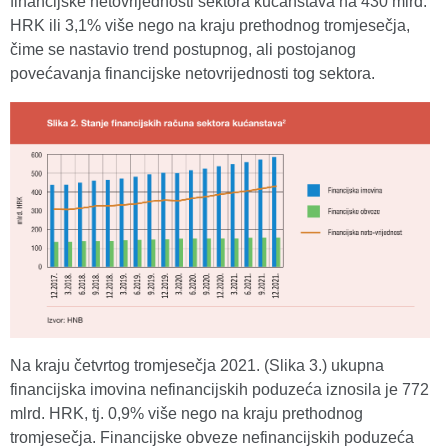
financijske netovrijednosti sektora kućanstava na 430 mlrd.
HRK ili 3,1% više nego na kraju prethodnog tromjesečja,
čime se nastavio trend postupnog, ali postojanog
povećavanja financijske netovrijednosti tog sektora.
Na kraju četvrtog tromjesečja 2021. (Slika 3.) ukupna
financijska imovina nefinancijskih poduzeća iznosila je 772
mlrd. HRK, tj. 0,9% više nego na kraju prethodnog
tromjesečja. Financijske obveze nefinancijskih poduzeća