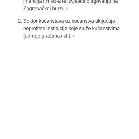
financija i HNB-a te izvješća o trgovanju na
Zagrebačkoj burzi.
↑
Sektor kućanstava uz kućanstva uključuje i
neprofitne institucije koje služe kućanstvima
(udruge građana i sl.).
↑