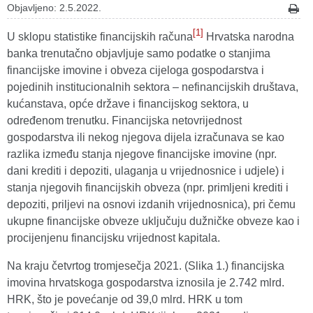
Objavljeno: 2.5.2022.
[1]
U sklopu statistike financijskih računa
Hrvatska narodna
banka trenutačno objavljuje samo podatke o stanjima
financijske imovine i obveza cijeloga gospodarstva i
pojedinih institucionalnih sektora – nefinancijskih društava,
kućanstava, opće države i financijskog sektora, u
određenom trenutku. Financijska netovrijednost
gospodarstva ili nekog njegova dijela izračunava se kao
razlika između stanja njegove financijske imovine (npr.
dani krediti i depoziti, ulaganja u vrijednosnice i udjele) i
stanja njegovih financijskih obveza (npr. primljeni krediti i
depoziti, priljevi na osnovi izdanih vrijednosnica), pri čemu
ukupne financijske obveze uključuju dužničke obveze kao i
procijenjenu financijsku vrijednost kapitala.
Na kraju četvrtog tromjesečja 2021. (Slika 1.) financijska
imovina hrvatskoga gospodarstva iznosila je 2.742 mlrd.
HRK, što je povećanje od 39,0 mlrd. HRK u tom