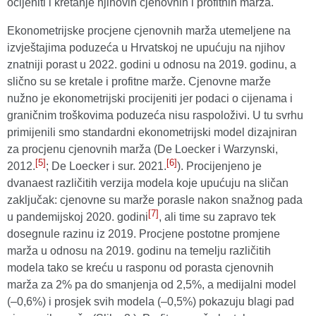
ocijeniti i kretanje njihovih cjenovnih i profitnih marža.
Ekonometrijske procjene cjenovnih marža utemeljene na
izvještajima poduzeća u Hrvatskoj ne upućuju na njihov
znatniji porast u 2022. godini u odnosu na 2019. godinu, a
slično su se kretale i profitne marže. Cjenovne marže
nužno je ekonometrijski procijeniti jer podaci o cijenama i
graničnim troškovima poduzeća nisu raspoloživi. U tu svrhu
primijenili smo standardni ekonometrijski model dizajniran
za procjenu cjenovnih marža (De Loecker i Warzynski,
[5]
[6]
2012.
; De Loecker i sur. 2021.
). Procijenjeno je
dvanaest različitih verzija modela koje upućuju na sličan
zaključak: cjenovne su marže porasle nakon snažnog pada
[7]
u pandemijskoj 2020. godini
, ali time su zapravo tek
dosegnule razinu iz 2019. Procjene postotne promjene
marža u odnosu na 2019. godinu na temelju različitih
modela tako se kreću u rasponu od porasta cjenovnih
marža za 2% pa do smanjenja od 2,5%, a medijalni model
(
–0,6%) i prosjek svih modela (–0,5%) pokazuju blagi pad