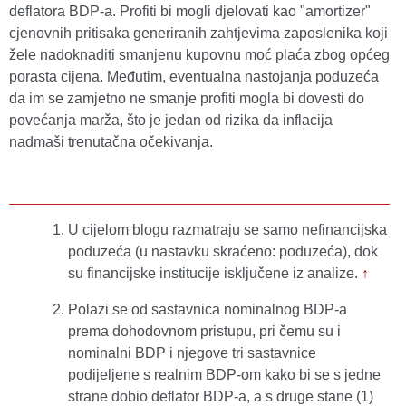
deflatora BDP-a. Profiti bi mogli djelovati kao "amortizer"
cjenovnih pritisaka generiranih zahtjevima zaposlenika koji
žele nadoknaditi smanjenu kupovnu moć plaća zbog općeg
porasta cijena. Međutim, eventualna nastojanja poduzeća
da im se zamjetno ne smanje profiti mogla bi dovesti do
povećanja marža, što je jedan od rizika da inflacija
nadmaši trenutačna očekivanja.
U cijelom blogu razmatraju se samo nefinancijska
poduzeća (u nastavku skraćeno: poduzeća), dok
su financijske institucije isključene iz analize.
↑
Polazi se od sastavnica nominalnog BDP-a
prema dohodovnom pristupu, pri čemu su i
nominalni BDP i njegove tri sastavnice
podijeljene s realnim BDP-om kako bi se s jedne
strane dobio deflator BDP-a, a s druge stane (1)