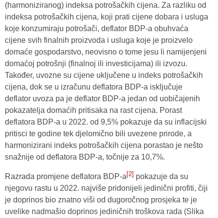
(harmoniziranog) indeksa potrošačkih cijena. Za razliku od
indeksa potrošačkih cijena, koji prati cijene dobara i usluga
koje konzumiraju potrošači, deflator BDP-a obuhvaća
cijene svih finalnih proizvoda i usluga koje je proizvelo
domaće gospodarstvo, neovisno o tome jesu li namijenjeni
domaćoj potrošnji (finalnoj ili investicijama) ili izvozu.
Također, uvozne su cijene uključene u indeks potrošačkih
cijena, dok se u izračunu deflatora BDP-a isključuje
deflator uvoza pa je deflator BDP-a jedan od uobičajenih
pokazatelja domaćih pritisaka na rast cijena. Porast
deflatora BDP-a u 2022. od 9,5% pokazuje da su inflacijski
pritisci te godine tek djelomično bili uvezene prirode, a
harmonizirani indeks potrošačkih cijena porastao je nešto
snažnije od deflatora BDP-a, točnije za 10,7%.
[2]
Razrada promjene deflatora BDP-a
pokazuje da su
njegovu rastu u 2022. najviše pridonijeli jedinični profiti, čiji
je doprinos bio znatno viši od dugoročnog prosjeka te je
uvelike nadmašio doprinos jediničnih troškova rada (Slika