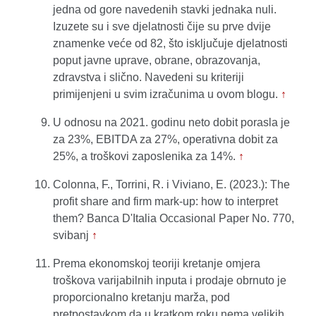
jedna od gore navedenih stavki jednaka nuli.
Izuzete su i sve djelatnosti čije su prve dvije
znamenke veće od 82, što isključuje djelatnosti
poput javne uprave, obrane, obrazovanja,
zdravstva i slično. Navedeni su kriteriji
primijenjeni u svim izračunima u ovom blogu.
↑
U odnosu na 2021. godinu neto dobit porasla je
za 23%, EBITDA za 27%, operativna dobit za
25%, a troškovi zaposlenika za 14%.
↑
Colonna, F., Torrini, R. i Viviano, E. (2023.): The
profit share and firm mark-up: how to interpret
them? Banca D'Italia Occasional Paper No. 770,
svibanj
↑
Prema ekonomskoj teoriji kretanje omjera
troškova varijabilnih inputa i prodaje obrnuto je
proporcionalno kretanju marža, pod
pretpostavkom da u kratkom roku nema velikih