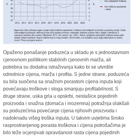
Opaženo ponašanje poduzeća u skladu je s jednostavnom
cjenovnom politikom stabilnih cjenovnih marža, ali
potrebna su dodatna istraživanja kako bi se utvrdile
odrednice cijena, marža i profita. S jedne strane, poduzeća
su bila suočena sa snažnim porastom cijena inputa koji
povećavaju troškove i stoga smanjuju profitabilnost. S
druge strane, uska grla u opskrbi, nestašice pojedinih
proizvoda i snažna (domaća i inozemna) potražnja olakšali
su poduzećima povećanje cijena njihovih proizvoda i
nadoknadu višeg troška inputa. U takvim uvjetima široko
rasprostranjenog porasta troškova i cijena potrošačima je
bilo teže ocjenjivati opravdanost rasta cijena pojedinih