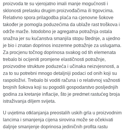
proizvoda te su vjerojatno imali manje mogućnosti i
sklonosti prelasku drugim proizvođačima ili trgovcima.
Relativno spora prilagodba plaća na cjenovne šokove
također je pomogla poduzećima da ublaže rast troškova i
održe marže. Istodobno je agregatna potražnja ostala
snažna jer su kućanstva smanjila stopu štednje, a ujedno
je bio i znatan doprinos inozemne potražnje za uslugama.
Za procjenu točnog doprinosa svakog od tih elemenata
trebalo bi ocijeniti promjene elastičnosti potražnje,
proizvodne strukture poduzeća i učinaka neizvjesnosti, a
za to su potrebni mnogo detaljniji podaci od onih koji su
raspoloživi. Trebalo bi voditi računa i o relativnoj važnosti
brojnih šokova koji su pogodili gospodarstvo posljednjih
godina za kretanje inflacije, što je predmet rastućeg broja
istraživanja diljem svijeta.
U uvjetima otklanjanja preostalih uskih grla u proizvodnim
lancima i smanjenja cijena sirovina može se očekivati
daljnje smanjenje doprinosa jediničnih profita rastu