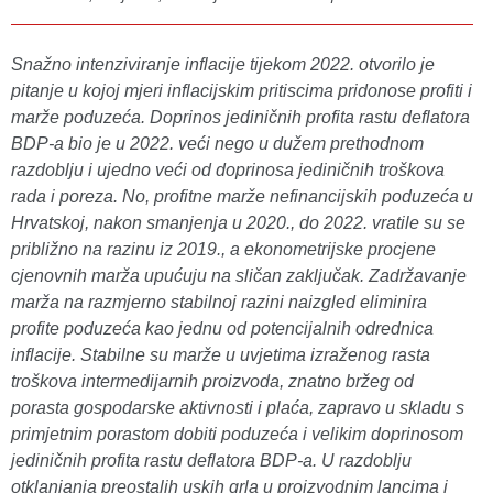
Snažno intenziviranje inflacije tijekom 2022. otvorilo je
pitanje u kojoj mjeri inflacijskim pritiscima pridonose profiti i
marže poduzeća. Doprinos jediničnih profita rastu deflatora
BDP-a bio je u 2022. veći nego u dužem prethodnom
razdoblju i ujedno veći od doprinosa jediničnih troškova
rada i poreza. No, profitne marže nefinancijskih poduzeća u
Hrvatskoj, nakon smanjenja u 2020., do 2022. vratile su se
približno na razinu iz 2019., a ekonometrijske procjene
cjenovnih marža upućuju na sličan zaključak. Zadržavanje
marža na razmjerno stabilnoj razini naizgled eliminira
profite poduzeća kao jednu od potencijalnih odrednica
inflacije. Stabilne su marže u uvjetima izraženog rasta
troškova intermedijarnih proizvoda, znatno bržeg od
porasta gospodarske aktivnosti i plaća, zapravo u skladu s
primjetnim porastom dobiti poduzeća i velikim doprinosom
jediničnih profita rastu deflatora BDP-a. U razdoblju
otklanjanja preostalih uskih grla u proizvodnim lancima i