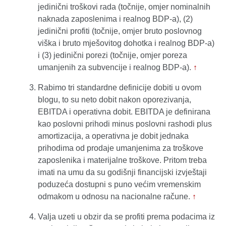
jedinični troškovi rada (točnije, omjer nominalnih
naknada zaposlenima i realnog BDP-a), (2)
jedinični profiti (točnije, omjer bruto poslovnog
viška i bruto mješovitog dohotka i realnog BDP-a)
i (3) jedinični porezi (točnije, omjer poreza
umanjenih za subvencije i realnog BDP-a).
↑
Rabimo tri standardne definicije dobiti u ovom
blogu, to su neto dobit nakon oporezivanja,
EBITDA i operativna dobit. EBITDA je definirana
kao poslovni prihodi minus poslovni rashodi plus
amortizacija, a operativna je dobit jednaka
prihodima od prodaje umanjenima za troškove
zaposlenika i materijalne troškove. Pritom treba
imati na umu da su godišnji financijski izvještaji
poduzeća dostupni s puno većim vremenskim
odmakom u odnosu na nacionalne račune.
↑
Valja uzeti u obzir da se profiti prema podacima iz