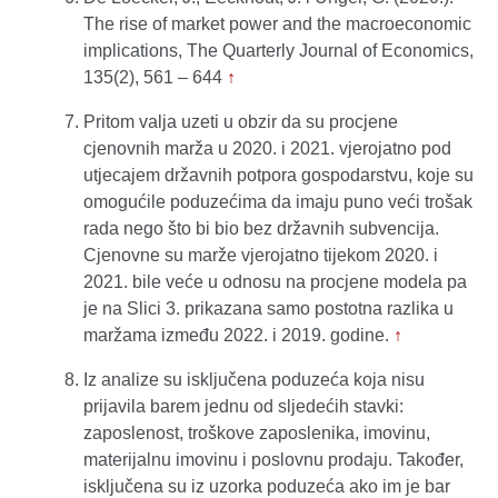
The rise of market power and the macroeconomic
implications, The Quarterly Journal of Economics,
135(2), 561 – 644
↑
Pritom valja uzeti u obzir da su procjene
cjenovnih marža u 2020. i 2021. vjerojatno pod
utjecajem državnih potpora gospodarstvu, koje su
omogućile poduzećima da imaju puno veći trošak
rada nego što bi bio bez državnih subvencija.
Cjenovne su marže vjerojatno tijekom 2020. i
2021. bile veće u odnosu na procjene modela pa
je na Slici 3. prikazana samo postotna razlika u
maržama između 2022. i 2019. godine.
↑
Iz analize su isključena poduzeća koja nisu
prijavila barem jednu od sljedećih stavki:
zaposlenost, troškove zaposlenika, imovinu,
materijalnu imovinu i poslovnu prodaju. Također,
isključena su iz uzorka poduzeća ako im je bar