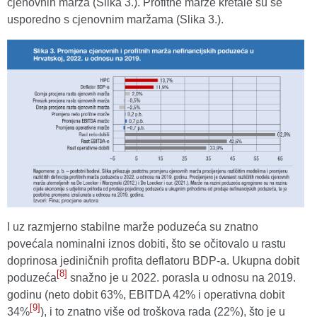
cjenovnih marža (Slika 3.). Profitne marže kretale su se
usporedno s cjenovnim maržama (Slika 3.).
I uz razmjerno stabilne marže poduzeća su znatno
povećala nominalni iznos dobiti, što se očitovalo u rastu
doprinosa jediničnih profita deflatoru BDP-a. Ukupna dobit
[8]
poduzeća
snažno je u 2022. porasla u odnosu na 2019.
godinu (neto dobit 63%, EBITDA 42% i operativna dobit
[9]
34%
), i to znatno više od troškova rada (22%), što je u