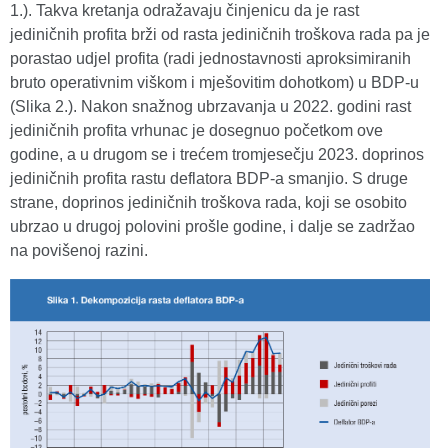
1.). Takva kretanja odražavaju činjenicu da je rast
jediničnih profita brži od rasta jediničnih troškova rada pa je
porastao udjel profita (radi jednostavnosti aproksimiranih
bruto operativnim viškom i mješovitim dohotkom) u BDP-u
(Slika 2.). Nakon snažnog ubrzavanja u 2022. godini rast
jediničnih profita vrhunac je dosegnuo početkom ove
godine, a u drugom se i trećem tromjesečju 2023. doprinos
jediničnih profita rastu deflatora BDP-a smanjio. S druge
strane, doprinos jediničnih troškova rada, koji se osobito
ubrzao u drugoj polovini prošle godine, i dalje se zadržao
na povišenoj razini.