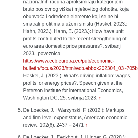
nacionalnih računa aproksimiraju kategorijom
bruto poslovnog viška i mješovitog dohotka, koja
obuhvaća i određene elemente koji se ne bi
smatrali profitima u užem smislu (Haskel, 2023.;
Hahn, 2023.). Hahn, E. (2023.): How have unit
profits contributed to the recent strengthening of
euro area domestic price pressures?, svibanj
2023., poveznica:
https://www.ecb.europa.eu/pub/economic-
bulletin/focus/2023/html/ecb.ebbox202304_03~705b
Haskel, J. (2023.): What's driving inflation: wages,
profits, or energy prices?, Speech given at the
Peterson Institute for International Economics,
Washington DC, 25. svibnja 2023.
↑
De Loecker, J. i Warzynski, F. (2012.): Markups
and firm-level export status, American economic
review, 102(6), 2437 – 2471
↑
De Loecker, J., Eeckhout, J. i Unger, G. (2020.):