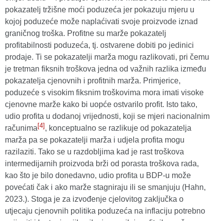
pokazatelj tržišne moći poduzeća jer pokazuju mjeru u
kojoj poduzeće može naplaćivati svoje proizvode iznad
graničnog troška. Profitne su marže pokazatelj
profitabilnosti poduzeća, tj. ostvarene dobiti po jedinici
prodaje. Ti se pokazatelji marža mogu razlikovati, pri čemu
je tretman fiksnih troškova jedna od važnih razlika između
pokazatelja cjenovnih i profitnih marža. Primjerice,
poduzeće s visokim fiksnim troškovima mora imati visoke
cjenovne marže kako bi uopće ostvarilo profit. Isto tako,
udio profita u dodanoj vrijednosti, koji se mjeri nacionalnim
[4]
računima
, konceptualno se razlikuje od pokazatelja
marža pa se pokazatelji marža i udjela profita mogu
razilaziti. Tako se u razdobljima kad je rast troškova
intermedijarnih proizvoda brži od porasta troškova rada,
kao što je bilo donedavno, udio profita u BDP-u može
povećati čak i ako marže stagniraju ili se smanjuju (Hahn,
2023.). Stoga je za izvođenje cjelovitog zaključka o
utjecaju cjenovnih politika poduzeća na inflaciju potrebno