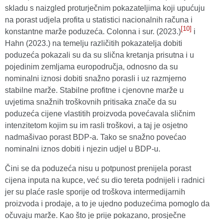
skladu s naizgled proturječnim pokazateljima koji upućuju
na porast udjela profita u statistici nacionalnih računa i
[10]
konstantne marže poduzeća. Colonna i sur. (2023.)
i
Hahn (2023.) na temelju različitih pokazatelja dobiti
poduzeća pokazali su da su slična kretanja prisutna i u
pojedinim zemljama europodručja, odnosno da su
nominalni iznosi dobiti snažno porasli i uz razmjerno
stabilne marže. Stabilne profitne i cjenovne marže u
uvjetima snažnih troškovnih pritisaka znače da su
poduzeća cijene vlastitih proizvoda povećavala sličnim
intenzitetom kojim su im rasli troškovi, a taj je osjetno
nadmašivao porast BDP-a. Tako se snažno povećao
nominalni iznos dobiti i njezin udjel u BDP-u.
Čini se da poduzeća nisu u potpunost prenijela porast
cijena inputa na kupce, već su dio tereta podnijeli i radnici
jer su plaće rasle sporije od troškova intermedijarnih
proizvoda i prodaje, a to je ujedno poduzećima pomoglo da
očuvaju marže. Kao što je prije pokazano, prosječne