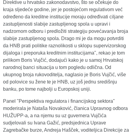
Direktive u hrvatsko zakonodavstvo, što se očekuje do
kraja sljedeće godine, jer je postojećom regulativom već
određeno da kreditne institucije moraju određivati ciljane
zastupljenosti slabije zastupljenog spola u upravi i
nadzornom odboru i predložiti strategiju povećavanja broja
slabije zastupljenog spola. Drago mi je da mogu potvrditi
da HNB prati politike raznolikosti u sklopu supervizorskog
dijaloga i preporuka kreditnim institucijama", rekao je tom
prilikom Boris Vujčić, dodajući kako je u samoj Hrvatskoj
narodnoj banci situacija u tom pogledu odlična. Od
ukupnog broja rukovoditelja, naglasio je Boris Vujčić, više
od polovice su žene te je HNB, uz još jednu središnju
banku, po tome najbolji u Europskoj uniji.
Panel "Perspektiva regulatora i financijskog sektora"
moderirala je Nataša Novaković, članica Upravnog odbora
HUŽUPP-a, a na njemu su uz guvernera Vujčića
sudjelovali su Ivana Gažić, predsjednica Uprave
Zagrebačke burze, Andreja Hašček, voditeljica Direkcije za