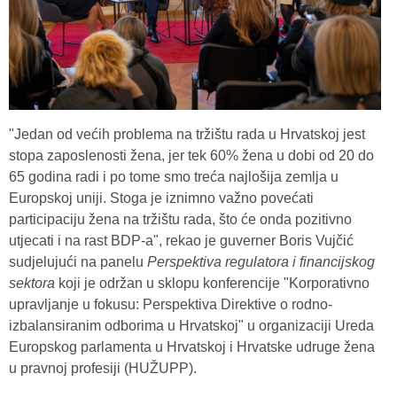
"Jedan od većih problema na tržištu rada u Hrvatskoj jest
stopa zaposlenosti žena, jer tek 60% žena u dobi od 20 do
65 godina radi i po tome smo treća najlošija zemlja u
Europskoj uniji. Stoga je iznimno važno povećati
participaciju žena na tržištu rada, što će onda pozitivno
utjecati i na rast BDP-a", rekao je guverner Boris Vujčić
sudjelujući na panelu
Perspektiva regulatora i financijskog
sektora
koji je održan u sklopu konferencije "Korporativno
upravljanje u fokusu: Perspektiva Direktive o rodno-
izbalansiranim odborima u Hrvatskoj" u organizaciji Ureda
Europskog parlamenta u Hrvatskoj i Hrvatske udruge žena
u pravnoj profesiji (HUŽUPP).