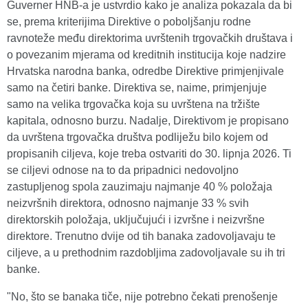
Guverner HNB-a je ustvrdio kako je analiza pokazala da bi
se, prema kriterijima Direktive o poboljšanju rodne
ravnoteže među direktorima uvrštenih trgovačkih društava i
o povezanim mjerama od kreditnih institucija koje nadzire
Hrvatska narodna banka, odredbe Direktive primjenjivale
samo na četiri banke. Direktiva se, naime, primjenjuje
samo na velika trgovačka koja su uvrštena na tržište
kapitala, odnosno burzu. Nadalje, Direktivom je propisano
da uvrštena trgovačka društva podliježu bilo kojem od
propisanih ciljeva, koje treba ostvariti do 30. lipnja 2026. Ti
se ciljevi odnose na to da pripadnici nedovoljno
zastupljenog spola zauzimaju najmanje 40 % položaja
neizvršnih direktora, odnosno najmanje 33 % svih
direktorskih položaja, uključujući i izvršne i neizvršne
direktore. Trenutno dvije od tih banaka zadovoljavaju te
ciljeve, a u prethodnim razdobljima zadovoljavale su ih tri
banke.
"No, što se banaka tiče, nije potrebno čekati prenošenje