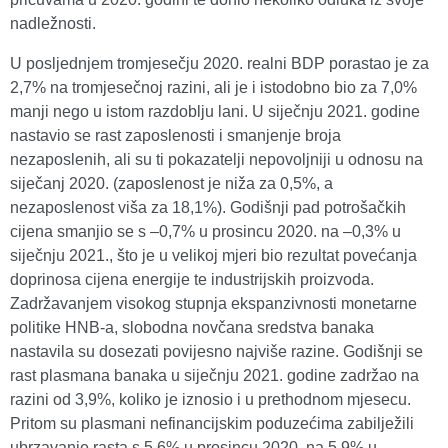
nadležnosti.
U posljednjem tromjesečju 2020. realni BDP porastao je za
2,7% na tromjesečnoj razini, ali je i istodobno bio za 7,0%
manji nego u istom razdoblju lani. U siječnju 2021. godine
nastavio se rast zaposlenosti i smanjenje broja
nezaposlenih, ali su ti pokazatelji nepovoljniji u odnosu na
siječanj 2020. (zaposlenost je niža za 0,5%, a
nezaposlenost viša za 18,1%). Godišnji pad potrošačkih
cijena smanjio se s –0,7% u prosincu 2020. na –0,3% u
siječnju 2021., što je u velikoj mjeri bio rezultat povećanja
doprinosa cijena energije te industrijskih proizvoda.
Zadržavanjem visokog stupnja ekspanzivnosti monetarne
politike HNB-a, slobodna novčana sredstva banaka
nastavila su dosezati povijesno najviše razine. Godišnji se
rast plasmana banaka u siječnju 2021. godine zadržao na
razini od 3,9%, koliko je iznosio i u prethodnom mjesecu.
Pritom su plasmani nefinancijskim poduzećima zabilježili
ubrzavanje rasta s 5,6% u prosincu 2020. na 5,9% u