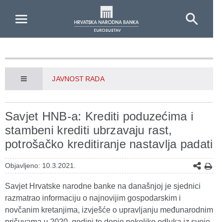
Skip to Main Content
JAVNOST RADA
Savjet HNB-a: Krediti poduzećima i
stambeni krediti ubrzavaju rast,
potrošačko kreditiranje nastavlja padati
Objavljeno: 10.3.2021.
Savjet Hrvatske narodne banke na današnjoj je sjednici
razmatrao informaciju o najnovijim gospodarskim i
novčanim kretanjima, izvješće o upravljanju međunarodnim
pričuvama u 2020. godini te donio nekoliko odluka iz svoje