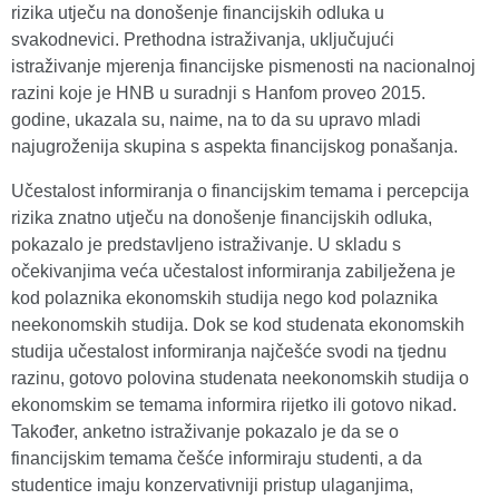
rizika utječu na donošenje financijskih odluka u
svakodnevici. Prethodna istraživanja, uključujući
istraživanje mjerenja financijske pismenosti na nacionalnoj
razini koje je HNB u suradnji s Hanfom proveo 2015.
godine, ukazala su, naime, na to da su upravo mladi
najugroženija skupina s aspekta financijskog ponašanja.
Učestalost informiranja o financijskim temama i percepcija
rizika znatno utječu na donošenje financijskih odluka,
pokazalo je predstavljeno istraživanje. U skladu s
očekivanjima veća učestalost informiranja zabilježena je
kod polaznika ekonomskih studija nego kod polaznika
neekonomskih studija. Dok se kod studenata ekonomskih
studija učestalost informiranja najčešće svodi na tjednu
razinu, gotovo polovina studenata neekonomskih studija o
ekonomskim se temama informira rijetko ili gotovo nikad.
Također, anketno istraživanje pokazalo je da se o
financijskim temama češće informiraju studenti, a da
studentice imaju konzervativniji pristup ulaganjima,