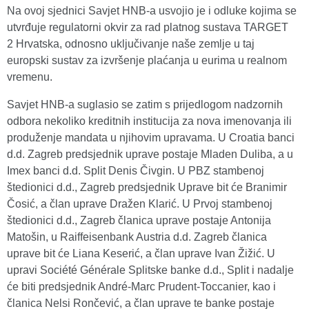
Na ovoj sjednici Savjet HNB-a usvojio je i odluke kojima se
utvrđuje regulatorni okvir za rad platnog sustava TARGET
2 Hrvatska, odnosno uključivanje naše zemlje u taj
europski sustav za izvršenje plaćanja u eurima u realnom
vremenu.
Savjet HNB-a suglasio se zatim s prijedlogom nadzornih
odbora nekoliko kreditnih institucija za nova imenovanja ili
produženje mandata u njihovim upravama. U Croatia banci
d.d. Zagreb predsjednik uprave postaje Mladen Duliba, a u
Imex banci d.d. Split Denis Čivgin. U PBZ stambenoj
štedionici d.d., Zagreb predsjednik Uprave bit će Branimir
Čosić, a član uprave Dražen Klarić. U Prvoj stambenoj
štedionici d.d., Zagreb članica uprave postaje Antonija
Matošin, u Raiffeisenbank Austria d.d. Zagreb članica
uprave bit će Liana Keserić, a član uprave Ivan Žižić. U
upravi Société Générale Splitske banke d.d., Split i nadalje
će biti predsjednik André-Marc Prudent-Toccanier, kao i
članica Nelsi Rončević, a član uprave te banke postaje