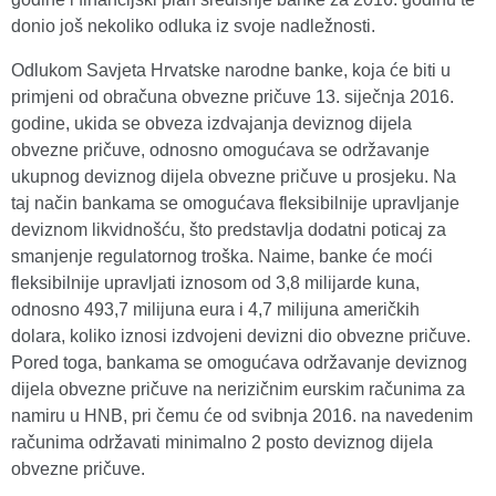
donio još nekoliko odluka iz svoje nadležnosti.
Odlukom Savjeta Hrvatske narodne banke, koja će biti u
primjeni od obračuna obvezne pričuve 13. siječnja 2016.
godine, ukida se obveza izdvajanja deviznog dijela
obvezne pričuve, odnosno omogućava se održavanje
ukupnog deviznog dijela obvezne pričuve u prosjeku. Na
taj način bankama se omogućava fleksibilnije upravljanje
deviznom likvidnošću, što predstavlja dodatni poticaj za
smanjenje regulatornog troška. Naime, banke će moći
fleksibilnije upravljati iznosom od 3,8 milijarde kuna,
odnosno 493,7 milijuna eura i 4,7 milijuna američkih
dolara, koliko iznosi izdvojeni devizni dio obvezne pričuve.
Pored toga, bankama se omogućava održavanje deviznog
dijela obvezne pričuve na nerizičnim eurskim računima za
namiru u HNB, pri čemu će od svibnja 2016. na navedenim
računima održavati minimalno 2 posto deviznog dijela
obvezne pričuve.