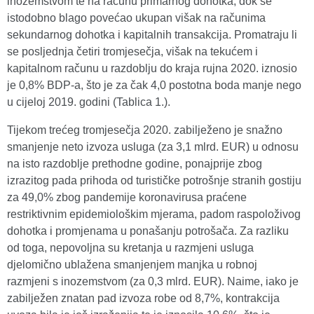
inozemstvom te na računu primarnog dohotka, dok se
istodobno blago povećao ukupan višak na računima
sekundarnog dohotka i kapitalnih transakcija. Promatraju li
se posljednja četiri tromjesečja, višak na tekućem i
kapitalnom računu u razdoblju do kraja rujna 2020. iznosio
je 0,8% BDP-a, što je za čak 4,0 postotna boda manje nego
u cijeloj 2019. godini (Tablica 1.).
Tijekom trećeg tromjesečja 2020. zabilježeno je snažno
smanjenje neto izvoza usluga (za 3,1 mlrd. EUR) u odnosu
na isto razdoblje prethodne godine, ponajprije zbog
izrazitog pada prihoda od turističke potrošnje stranih gostiju
za 49,0% zbog pandemije koronavirusa praćene
restriktivnim epidemiološkim mjerama, padom raspoloživog
dohotka i promjenama u ponašanju potrošača. Za razliku
od toga, nepovoljna su kretanja u razmjeni usluga
djelomično ublažena smanjenjem manjka u robnoj
razmjeni s inozemstvom (za 0,3 mlrd. EUR). Naime, iako je
zabilježen znatan pad izvoza robe od 8,7%, kontrakcija