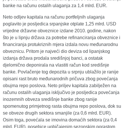
banke na računu ostalih ulaganja za 1,4 mlrd. EUR.
Neto odljev kapitala na računu portfeljnih ulaganja
poglavito je posljedica srpanjske otplate 1,25 mlrd. USD
vrijedne državne obveznice izdane 2010. godine, nakon
što je u lipnju država za potrebe refinanciranja obveznice i
financiranja protukriznih mjera izdala novu međunarodnu
obveznicu. Pritom je najveći dio deviza od lipanjskog
izdanja država prodala središnjoj banci, a ostatak
djelomično deponirala na vlastiti račun kod središnje
banke. Povlačenje tog depozita u srpnju ublažilo je ranije
opisani rast bruto međunarodnih pričuva zbog povećanja
obujma repo poslova. Neto priljev kapitala zabilježen na
računu ostalih ulaganja isključivo je posljedica povećanja
inozemnih obveza središnje banke zbog ranije
spomenutog primjetnog rasta obujma repo poslova, dok su
se obveze drugih sektora smanjile (za 0,6 mlrd. EUR).
Osim toga, povećala se imovina domaćih sektora (za 0,4
mlrd. EUR), posebice uobičajenim sezonskim porastom