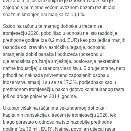
uvoza bila je još izraženija te je iznosila 10,6%, što je
zajedno s primjetno većom uvoznom bazom rezultiralo
snažnim smanjenjem manjka za 13,1%.
Saldo na računu primarnog dohotka u trećem se
tromjesečju 2020. poboljšao u odnosu na isto razdoblje
prethodne godine (za 0,2 mlrd. EUR) kao posljedica manjih
rashoda od izravnih vlasničkih ulaganja, odnosno
smanjenja dobiti banaka i poduzeća (posebno u
djelatnostima pružanja smještaja, poslovanja nekretnina i
naftne industrije) u stranom vlasništvu. S druge strane, neto
prihodi od naknada privremeno zaposlenih osoba u
inozemstvu smanjili su se za 17,3%, podjednako kao u
prethodnom tromjesečju, nakon gotovo kontinuiranog rasta
još od druge polovine 2014. godine.
Ukupan višak na računima sekundarnog dohotka i
kapitalnih transakcija u trećem je tromjesečju 2020. tek
blago porastao u odnosu na isto razdoblje prethodne
godine (za 39 mil. EUR). Naime, povoljan utjecaj rasta