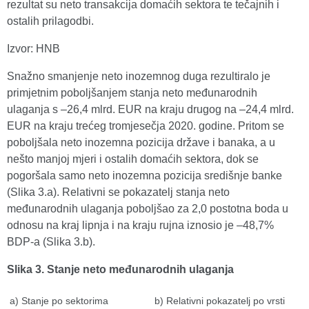
rezultat su neto transakcija domaćih sektora te tečajnih i
ostalih prilagodbi.
Izvor: HNB
Snažno smanjenje neto inozemnog duga rezultiralo je
primjetnim poboljšanjem stanja neto međunarodnih
ulaganja s –26,4 mlrd. EUR na kraju drugog na –24,4 mlrd.
EUR na kraju trećeg tromjesečja 2020. godine. Pritom se
poboljšala neto inozemna pozicija države i banaka, a u
nešto manjoj mjeri i ostalih domaćih sektora, dok se
pogoršala samo neto inozemna pozicija središnje banke
(Slika 3.a). Relativni se pokazatelj stanja neto
međunarodnih ulaganja poboljšao za 2,0 postotna boda u
odnosu na kraj lipnja i na kraju rujna iznosio je –48,7%
BDP-a (Slika 3.b).
Slika 3. Stanje neto međunarodnih ulaganja
a) Stanje po sektorima
b) Relativni pokazatelj po vrsti