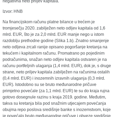
negativna neto priljev kapitala.
Izvor: HNB
Na financijskom računu platne bilance u trećem je
tromjesečju 2020. zabilježen neto odljev kapitala od 1,6
mlrd. EUR, što je za 2,0 mlrd. EUR manje nego u istom
razdoblju prethodne godine (Slika 1.b). Znatno smanjenje
neto odljeva zrcali ranije opisano pogoršanje kretanja na
tekućem i kapitalnom računu. Promatrano po pojedinim
podračunima, snažan neto odljev kapitala ostvaren je na
računu portfeljnih ulaganja (1,4 mlrd. EUR), dok je, s druge
strane, neto priljev kapitala zabilježen na računima ostalih
(0,4 mlrd. EUR) i inozemnih izravnih ulaganja (0,3 mlrd.
EUR). Istodobno su se bruto međunarodne pričuve
primjetno povećale (za 1,1 mlrd. EUR) te su do kraja rujna
gotovo dosegnule razinu s kraja 2019. godine. Međutim,
takva su kretanja bila pod snažnim utjecajem povećanja
obujma repo poslova središnje banke s inozemstvom, koje
je povećalo bruto međunarodne pričuve i obveze središnje