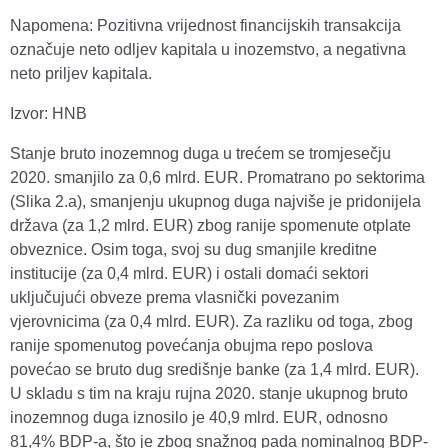
Napomena: Pozitivna vrijednost financijskih transakcija
označuje neto odljev kapitala u inozemstvo, a negativna
neto priljev kapitala.
Izvor: HNB
Stanje bruto inozemnog duga u trećem se tromjesečju
2020. smanjilo za 0,6 mlrd. EUR. Promatrano po sektorima
(Slika 2.a), smanjenju ukupnog duga najviše je pridonijela
država (za 1,2 mlrd. EUR) zbog ranije spomenute otplate
obveznice. Osim toga, svoj su dug smanjile kreditne
institucije (za 0,4 mlrd. EUR) i ostali domaći sektori
uključujući obveze prema vlasnički povezanim
vjerovnicima (za 0,4 mlrd. EUR). Za razliku od toga, zbog
ranije spomenutog povećanja obujma repo poslova
povećao se bruto dug središnje banke (za 1,4 mlrd. EUR).
U skladu s tim na kraju rujna 2020. stanje ukupnog bruto
inozemnog duga iznosilo je 40,9 mlrd. EUR, odnosno
81,4% BDP-a, što je zbog snažnog pada nominalnog BDP-