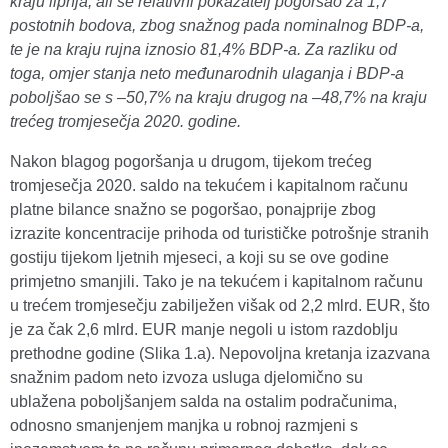
kraju lipnja, ali se relativni pokazatelj pogoršao za 1,7
postotnih bodova, zbog snažnog pada nominalnog BDP-a,
te je na kraju rujna iznosio 81,4% BDP-a. Za razliku od
toga, omjer stanja neto međunarodnih ulaganja i BDP-a
poboljšao se s –50,7% na kraju drugog na –48,7% na kraju
trećeg tromjesečja 2020. godine.
Nakon blagog pogoršanja u drugom, tijekom trećeg
tromjesečja 2020. saldo na tekućem i kapitalnom računu
platne bilance snažno se pogoršao, ponajprije zbog
izrazite koncentracije prihoda od turističke potrošnje stranih
gostiju tijekom ljetnih mjeseci, a koji su se ove godine
primjetno smanjili. Tako je na tekućem i kapitalnom računu
u trećem tromjesečju zabilježen višak od 2,2 mlrd. EUR, što
je za čak 2,6 mlrd. EUR manje negoli u istom razdoblju
prethodne godine (Slika 1.a). Nepovoljna kretanja izazvana
snažnim padom neto izvoza usluga djelomično su
ublažena poboljšanjem salda na ostalim podračunima,
odnosno smanjenjem manjka u robnoj razmjeni s