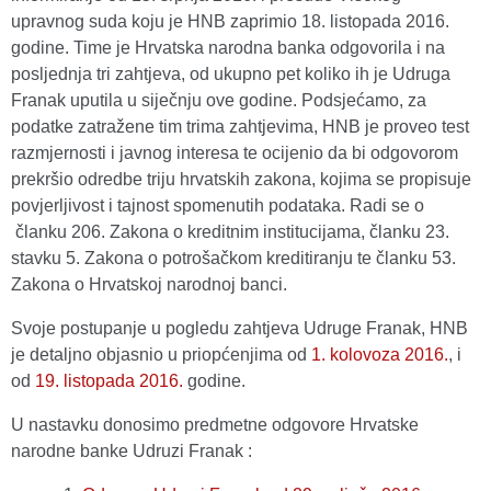
upravnog suda koju je HNB zaprimio 18. listopada 2016.
godine. Time je Hrvatska narodna banka odgovorila i na
posljednja tri zahtjeva, od ukupno pet koliko ih je Udruga
Franak uputila u siječnju ove godine. Podsjećamo, za
podatke zatražene tim trima zahtjevima, HNB je proveo test
razmjernosti i javnog interesa te ocijenio da bi odgovorom
prekršio odredbe triju hrvatskih zakona, kojima se propisuje
povjerljivost i tajnost spomenutih podataka. Radi se o
članku 206. Zakona o kreditnim institucijama, članku 23.
stavku 5. Zakona o potrošačkom kreditiranju te članku 53.
Zakona o Hrvatskoj narodnoj banci.
Svoje postupanje u pogledu zahtjeva Udruge Franak, HNB
je detaljno objasnio u priopćenjima od
1. kolovoza 2016.
, i
od
19. listopada 2016.
godine.
U nastavku donosimo predmetne odgovore Hrvatske
narodne banke Udruzi Franak :