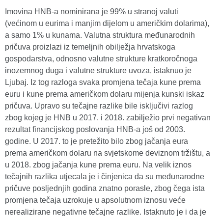
Imovina HNB-a nominirana je 99% u stranoj valuti
(većinom u eurima i manjim dijelom u američkim dolarima),
a samo 1% u kunama. Valutna struktura međunarodnih
pričuva proizlazi iz temeljnih obilježja hrvatskoga
gospodarstva, odnosno valutne strukture kratkoročnoga
inozemnog duga i valutne strukture uvoza, istaknuo je
Ljubaj. Iz tog razloga svaka promjena tečaja kune prema
euru i kune prema američkom dolaru mijenja kunski iskaz
pričuva. Upravo su tečajne razlike bile isključivi razlog
zbog kojeg je HNB u 2017. i 2018. zabilježio prvi negativan
rezultat financijskog poslovanja HNB-a još od 2003.
godine. U 2017. to je pretežito bilo zbog jačanja eura
prema američkom dolaru na svjetskome deviznom tržištu, a
u 2018. zbog jačanja kune prema euru. Na velik iznos
tečajnih razlika utjecala je i činjenica da su međunarodne
pričuve posljednjih godina znatno porasle, zbog čega ista
promjena tečaja uzrokuje u apsolutnom iznosu veće
nerealizirane negativne tečajne razlike. Istaknuto je i da je