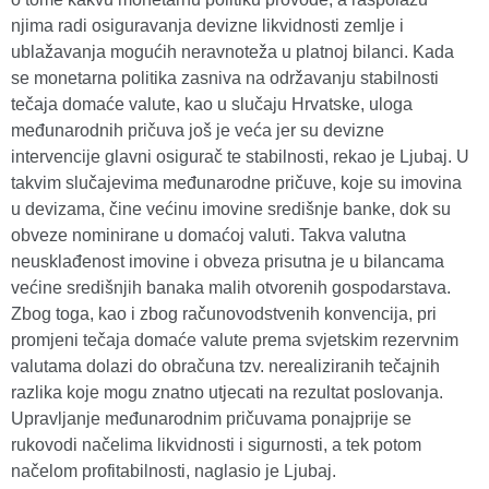
njima radi osiguravanja devizne likvidnosti zemlje i
ublažavanja mogućih neravnoteža u platnoj bilanci. Kada
se monetarna politika zasniva na održavanju stabilnosti
tečaja domaće valute, kao u slučaju Hrvatske, uloga
međunarodnih pričuva još je veća jer su devizne
intervencije glavni osigurač te stabilnosti, rekao je Ljubaj. U
takvim slučajevima međunarodne pričuve, koje su imovina
u devizama, čine većinu imovine središnje banke, dok su
obveze nominirane u domaćoj valuti. Takva valutna
neusklađenost imovine i obveza prisutna je u bilancama
većine središnjih banaka malih otvorenih gospodarstava.
Zbog toga, kao i zbog računovodstvenih konvencija, pri
promjeni tečaja domaće valute prema svjetskim rezervnim
valutama dolazi do obračuna tzv. nerealiziranih tečajnih
razlika koje mogu znatno utjecati na rezultat poslovanja.
Upravljanje međunarodnim pričuvama ponajprije se
rukovodi načelima likvidnosti i sigurnosti, a tek potom
načelom profitabilnosti, naglasio je Ljubaj.