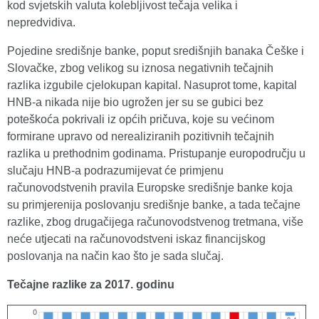
kod svjetskih valuta kolebljivost tečaja velika i
nepredvidiva.
Pojedine središnje banke, poput središnjih banaka Češke i
Slovačke, zbog velikog su iznosa negativnih tečajnih
razlika izgubile cjelokupan kapital. Nasuprot tome, kapital
HNB-a nikada nije bio ugrožen jer su se gubici bez
poteškoća pokrivali iz općih pričuva, koje su većinom
formirane upravo od nerealiziranih pozitivnih tečajnih
razlika u prethodnim godinama. Pristupanje europodručju u
slučaju HNB-a podrazumijevat će primjenu
računovodstvenih pravila Europske središnje banke koja
su primjerenija poslovanju središnje banke, a tada tečajne
razlike, zbog drugačijega računovodstvenog tretmana, više
neće utjecati na računovodstveni iskaz financijskog
poslovanja na način kao što je sada slučaj.
Tečajne razlike za 2017. godinu