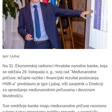
Igor Ljubaj
Na 31. Ekonomskoj radionici Hrvatske narodne banke, koja
se održala 29. listopada o. g., svoj rad "Međunarodne
pričuve, tečajne razlike i financijski rezultat poslovanja
HNB-a" predstavio je Igor Ljubaj, viši savjetnik u Direkciji
za upravljanje međunarodnim pričuvama i deviznom
likvidnošću.
Sve središnje banke imaju međunarodne pričuve neovisno
o tome kakvu monetarnu politiku provode, a raspolažu