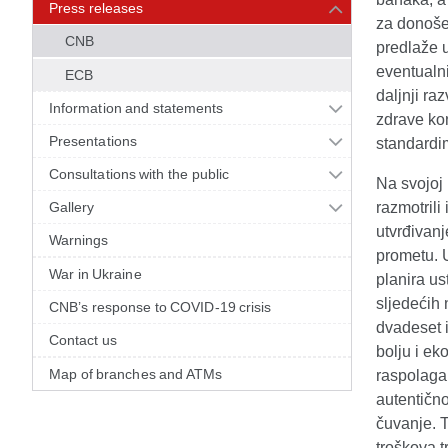
Press releases
za donoše
CNB
predlaže 
eventualni
ECB
daljnji ra
Information and statements
zdrave ko
Presentations
standardi
Consultations with the public
Na svojoj 
Gallery
razmotril
utvrđivanj
Warnings
prometu. 
War in Ukraine
planira us
sljedećih
CNB’s response to COVID-19 crisis
dvadeset 
Contact us
bolju i ek
Map of branches and ATMs
raspolagal
autentično
čuvanje. 
troškova 