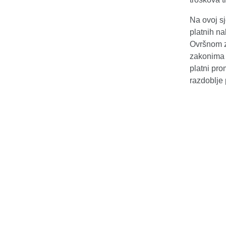
Na ovoj sj
platnih n
Ovršnom z
zakonima 
platni pr
razdoblje