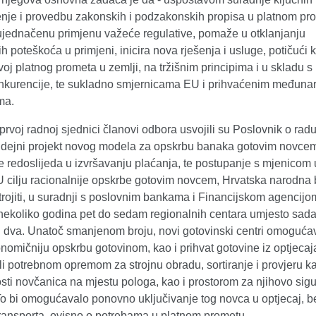
nje i provedbu zakonskih i podzakonskih propisa u platnom pro
ujednačenu primjenu važeće regulative, pomaže u otklanjanju
h poteškoća u primjeni, inicira nova rješenja i usluge, potičući k
zvoj platnog prometa u zemlji, na tržišnim principima i u skladu 
nkurencije, te sukladno smjernicama EU i prihvaćenim međuna
ma.
prvoj radnoj sjednici članovi odbora usvojili su Poslovnik o radu
i idejni projekt novog modela za opskrbu banaka gotovim novcem
e redoslijeda u izvršavanju plaćanja, te postupanje s mjenicom
U cilju racionalnije opskrbe gotovim novcem, Hrvatska narodna
trojiti, u suradnji s poslovnim bankama i Financijskom agencijo
 nekoliko godina pet do sedam regionalnih centara umjesto sad
i dva. Unatoč smanjenom broju, novi gotovinski centri omogućav
onomičniju opskrbu gotovinom, kao i prihvat gotovine iz optjecaja
i potrebnom opremom za strojnu obradu, sortiranje i provjeru k
sti novčanica na mjestu pologa, kao i prostorom za njihovo sig
To bi omogućavalo ponovno uključivanje tog novca u optjecaj, b
transporta, ovisno o potrebama u platnom prometu.