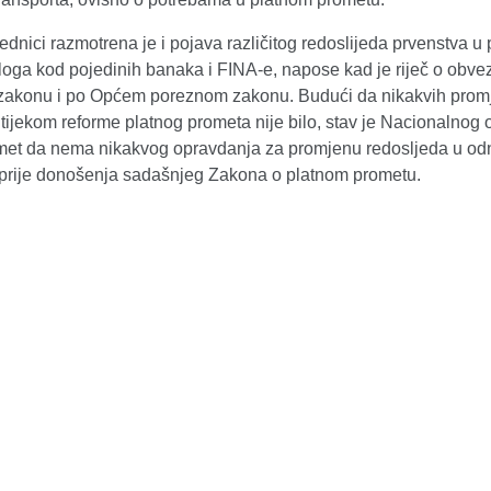
ednici razmotrena je i pojava različitog redoslijeda prvenstva u
aloga kod pojedinih banaka i FINA-e, napose kad je riječ o obv
akonu i po Općem poreznom zakonu. Budući da nikakvih promj
tijekom reforme platnog prometa nije bilo, stav je Nacionalnog 
omet da nema nikakvog opravdanja za promjenu redosljeda u o
 prije donošenja sadašnjeg Zakona o platnom prometu.