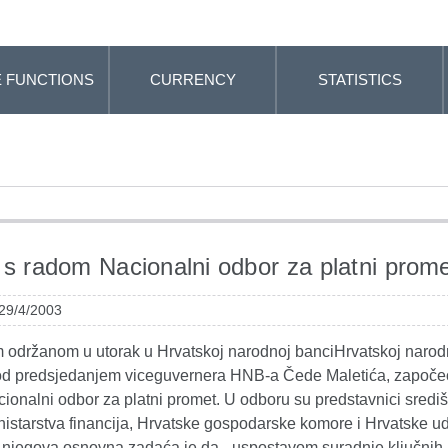
 FUNCTIONS
CURRENCY
STATISTICS
s radom Nacionalni odbor za platni prom
 29/4/2003
 održanom u utorak u Hrvatskoj narodnoj banciHrvatskoj narod
od predsjedanjem viceguvernera HNB-a Čede Maletića, započeo
ionalni odbor za platni promet. U odboru su predstavnici sredi
nistarstva financija, Hrvatske gospodarske komore i Hrvatske u
 njegova osnovna zadaća je da - uspostavom suradnje ključnih i