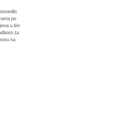
 provedbi
ezama po
ena u tim
odbora za
dnosu na