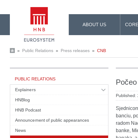
Skip to Main Content
ABOUT US
CORE
»
Public Relations
»
Press releases
»
CNB
PUBLIC RELATIONS
Počeo 
Explainers
Published:
HNBlog
Sjednicom
HNB Podcast
banciu, p
Announcement of public appearances
radom Nac
News
banke, Mi
banaka, a