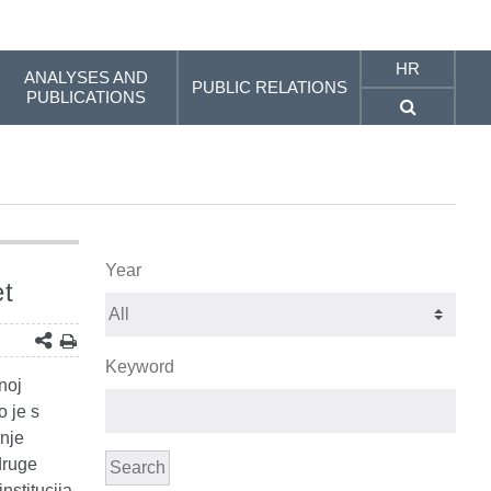
HR
ANALYSES AND
PUBLIC RELATIONS
PUBLICATIONS
Year
et
Keyword
noj
 je s
šnje
druge
Search
nstitucija