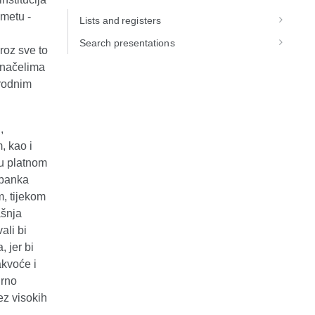
metu -
Lists and registers
Search presentations
roz sve to
s načelima
rodnim
,
, kao i
 u platnom
 banka
m, tijekom
ašnja
ali bi
, jer bi
akvoće i
urno
ez visokih