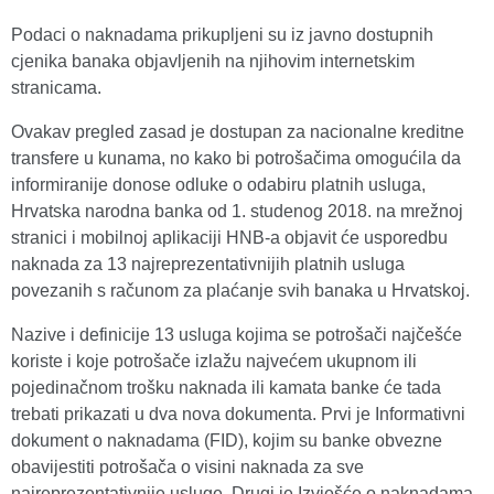
Podaci o naknadama prikupljeni su iz javno dostupnih
cjenika banaka objavljenih na njihovim internetskim
stranicama.
Ovakav pregled zasad je dostupan za nacionalne kreditne
transfere u kunama, no kako bi potrošačima omogućila da
informiranije donose odluke o odabiru platnih usluga,
Hrvatska narodna banka od 1. studenog 2018. na mrežnoj
stranici i mobilnoj aplikaciji HNB-a objavit će usporedbu
naknada za 13 najreprezentativnijih platnih usluga
povezanih s računom za plaćanje svih banaka u Hrvatskoj.
Nazive i definicije 13 usluga kojima se potrošači najčešće
koriste i koje potrošače izlažu najvećem ukupnom ili
pojedinačnom trošku naknada ili kamata banke će tada
trebati prikazati u dva nova dokumenta. Prvi je Informativni
dokument o naknadama (FID), kojim su banke obvezne
obavijestiti potrošača o visini naknada za sve
najreprezentativnije usluge. Drugi je Izvješće o naknadama