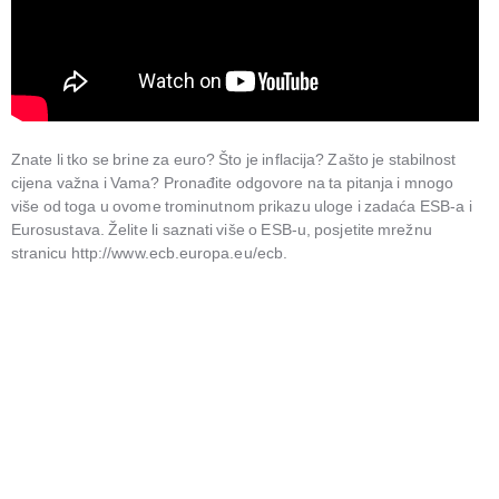
Znate li tko se brine za euro? Što je inflacija? Zašto je stabilnost
cijena važna i Vama? Pronađite odgovore na ta pitanja i mnogo
više od toga u ovome trominutnom prikazu uloge i zadaća ESB-a i
Eurosustava. Želite li saznati više o ESB-u, posjetite mrežnu
stranicu http://www.ecb.europa.eu/ecb.