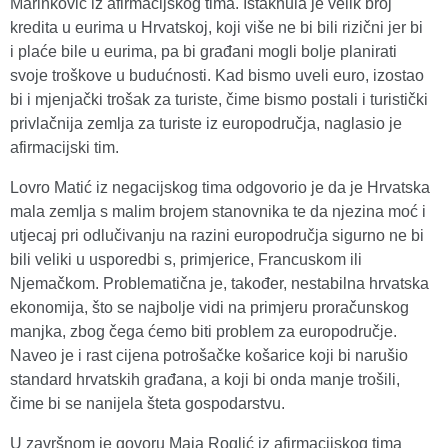
Marinković iz afirmacijskog tima. Istaknula je velik broj
kredita u eurima u Hrvatskoj, koji više ne bi bili rizični jer bi
i plaće bile u eurima, pa bi građani mogli bolje planirati
svoje troškove u budućnosti. Kad bismo uveli euro, izostao
bi i mjenjački trošak za turiste, čime bismo postali i turistički
privlačnija zemlja za turiste iz europodručja, naglasio je
afirmacijski tim.
Lovro Matić iz negacijskog tima odgovorio je da je Hrvatska
mala zemlja s malim brojem stanovnika te da njezina moć i
utjecaj pri odlučivanju na razini europodručja sigurno ne bi
bili veliki u usporedbi s, primjerice, Francuskom ili
Njemačkom. Problematična je, također, nestabilna hrvatska
ekonomija, što se najbolje vidi na primjeru proračunskog
manjka, zbog čega ćemo biti problem za europodručje.
Naveo je i rast cijena potrošačke košarice koji bi narušio
standard hrvatskih građana, a koji bi onda manje trošili,
čime bi se nanijela šteta gospodarstvu.
U završnom je govoru Maja Roglić iz afirmacijskog tima