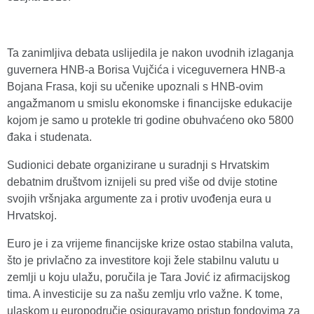
Ta zanimljiva debata uslijedila je nakon uvodnih izlaganja
guvernera HNB-a Borisa Vujčića i viceguvernera HNB-a
Bojana Frasa, koji su učenike upoznali s HNB-ovim
angažmanom u smislu ekonomske i financijske edukacije
kojom je samo u protekle tri godine obuhvaćeno oko 5800
đaka i studenata.
Sudionici debate organizirane u suradnji s Hrvatskim
debatnim društvom iznijeli su pred više od dvije stotine
svojih vršnjaka argumente za i protiv uvođenja eura u
Hrvatskoj.
Euro je i za vrijeme financijske krize ostao stabilna valuta,
što je privlačno za investitore koji žele stabilnu valutu u
zemlji u koju ulažu, poručila je Tara Jović iz afirmacijskog
tima. A investicije su za našu zemlju vrlo važne. K tome,
ulaskom u europodručje osiguravamo pristup fondovima za