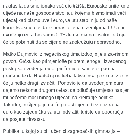
naglasila da smo ionako već dio tržišta Europske unije koje
utječe na naše gospodarstvo, a u kojemu bismo imali veći
utjecaj kad bismo uveli euro, valutu stabilniju od naše
kune. Istaknula je da je porast cijena u zemljama EU-a pri
uvođenju eura bio samo 0,3% te da imamo institucije koje
će se pobrinuti da se cijene ne zaokružuju nepravedno.
Matko Dujmović iz negacijskog tima izdvojio je u završnom
govoru Grčku kao primjer loše pripremljenoga i izvedenog
postupka uvođenja eura, pri čemu je sav teret pao na
građane te da Hrvatskoj ne treba takva loša pozicija iz koje
će ju netko drugi izvlačiti. Ponovio je da uvođenjem eura
dajemo nekome drugom ovlast da odlučuje umjesto nas jer
mi nećemo moći mnogo utjecati na kreiranje politika.
Također, mišljenja je da će porast cijena, bez obzira na
euro kao zajedničku valutu, odvratiti turiste europodručja
da posjete Hrvatsku.
Publika, u kojoj su bili učenici zagrebačkih gimnazija –