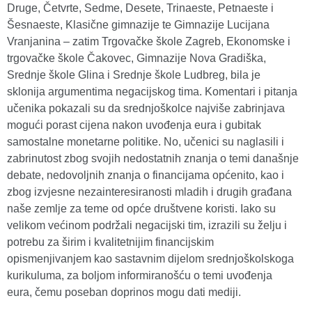
Druge, Četvrte, Sedme, Desete, Trinaeste, Petnaeste i
Šesnaeste, Klasične gimnazije te Gimnazije Lucijana
Vranjanina – zatim Trgovačke škole Zagreb, Ekonomske i
trgovačke škole Čakovec, Gimnazije Nova Gradiška,
Srednje škole Glina i Srednje škole Ludbreg, bila je
sklonija argumentima negacijskog tima. Komentari i pitanja
učenika pokazali su da srednjoškolce najviše zabrinjava
mogući porast cijena nakon uvođenja eura i gubitak
samostalne monetarne politike. No, učenici su naglasili i
zabrinutost zbog svojih nedostatnih znanja o temi današnje
debate, nedovoljnih znanja o financijama općenito, kao i
zbog izvjesne nezainteresiranosti mladih i drugih građana
naše zemlje za teme od opće društvene koristi. Iako su
velikom većinom podržali negacijski tim, izrazili su želju i
potrebu za širim i kvalitetnijim financijskim
opismenjivanjem kao sastavnim dijelom srednjoškolskoga
kurikuluma, za boljom informiranošću o temi uvođenja
eura, čemu poseban doprinos mogu dati mediji.