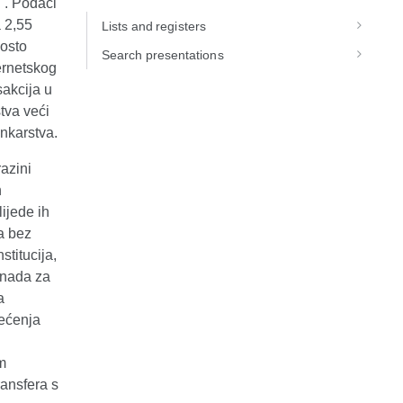
"
. Podaci
 2,55
Lists and registers
posto
Search presentations
ernetskog
sakcija u
tva veći
ankarstva.
razini
h
lijede ih
a bez
stitucija,
knada za
a
rećenja
m
ransfera s