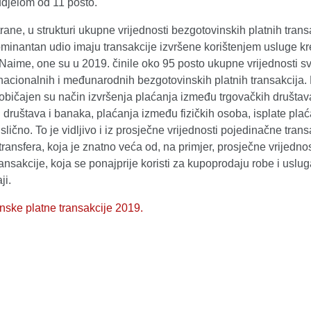
djelom od 11 posto.
rane, u strukturi ukupne vrijednosti bezgotovinskih platnih trans
ominantan udio imaju transakcije izvršene korištenjem usluge k
 Naime, one su u 2019. činile oko 95 posto ukupne vrijednosti sv
nacionalnih i međunarodnih bezgotovinskih platnih transakcija. 
uobičajen su način izvršenja plaćanja između trgovačkih društa
 društava i banaka, plaćanja između fizičkih osoba, isplate plać
 slično. To je vidljivo i iz prosječne vrijednosti pojedinačne trans
transfera, koja je znatno veća od, na primjer, prosječne vrijednos
ransakcije, koja se ponajprije koristi za kupoprodaju robe i uslug
ji.
nske platne transakcije 2019.