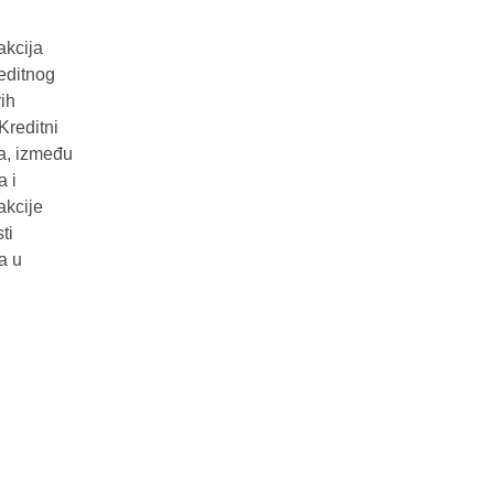
akcija
reditnog
ih
Kreditni
va, između
a i
akcije
ti
a u