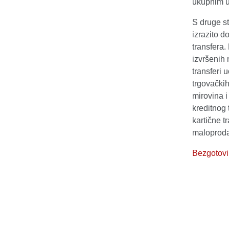
ukupnim u
S druge st
izrazito d
transfera.
izvršenih 
transferi 
trgovačkih
mirovina i
kreditnog 
kartične t
maloproda
Bezgotovi