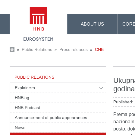
Skip to Main Content
ABOUT US
CORE
»
Public Relations
»
Press releases
»
CNB
PUBLIC RELATIONS
Ukupna
godina
Explainers
HNBlog
Published:
HNB Podcast
Prema pod
Announcement of public appearances
nacionalni
News
posto, dok