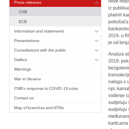
nove redo
Press releases
iz publik
CNB
platnih ka
ECB
potrošača
bankarstva
Information and statements
2019. u R
Presentations
je od broj
Consultations with the public
Analiza st
Gallery
2019. pok
bezgotovin
Warnings
transakcij
War in Ukraine
naloga s u
CNB’s response to COVID-19 crisis
npr. kamat
vođenje r
Contact us
sudjeluju 
Map of branches and ATMs
sudjeluju 
međunarod
karticama 