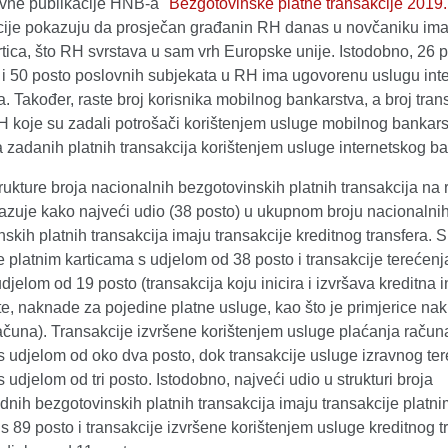
vne publikacije HNB-a
"Bezgotovinske platne transakcije 2019.
acije pokazuju da prosječan građanin RH danas u novčaniku ima
rtica, što RH svrstava u sam vrh Europske unije. Istodobno, 26 
 i 50 posto poslovnih subjekata u RH ima ugovorenu uslugu int
. Također, raste broj korisnika mobilnog bankarstva, a broj tran
H koje su zadali potrošači korištenjem usluge mobilnog bankars
a zadanih platnih transakcija korištenjem usluge internetskog b
rukture broja nacionalnih bezgotovinskih platnih transakcija na 
azuje kako najveći udio (38 posto) u ukupnom broju nacionalni
skih platnih transakcija imaju transakcije kreditnog transfera. S
e platnim karticama s udjelom od 38 posto i transakcije terećenj
djelom od 19 posto (transakcija koju inicira i izvršava kreditna in
e, naknade za pojedine platne usluge, kao što je primjerice na
ačuna). Transakcije izvršene korištenjem usluge plaćanja račun
s udjelom od oko dva posto, dok transakcije usluge izravnog te
s udjelom od tri posto. Istodobno, najveći udio u strukturi broja
nih bezgotovinskih platnih transakcija imaju transakcije platni
s 89 posto i transakcije izvršene korištenjem usluge kreditnog t