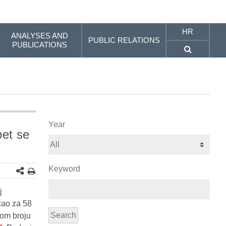
HR
ANALYSES AND
PUBLIC RELATIONS
PUBLICATIONS
Year
pet se
Keyword
j
ćao za 58
Search
vom broju