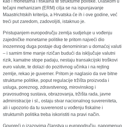
kao i monetarna i fiskalna te strukturne politike. Ulaskom u
tečajni mehanizam (ERM) cilja se na ispunjavanje
Maastrichtskih kriterija, a Hrvatska će ih i ove godine, već
treći put zaredom, zadovoljiti, istaknuo je.
Pristupanjem europodručju zemlja sudjeluje u vođenju
zajedničke monetarne politike te pritom najveći dio
inozemnog duga postaje dug denominiran u domaćoj valuti
– i samim time manje rizičan budući da isključuje valutni
rizik, kamatne stope padaju, nestaju transakcijski troškovi
euro valute, te dolazi do pozitivnog učinka i na rejting
zemlje, rekao je guverner. Pritom je naglasio da sve bitne
strukturne politike, poput regulacije tržišta proizvoda i
usluga, poreznog, zdravstvenog, mirovinskog i
pravosudnog sustava, obrazovanja, tržišta rada, javne
administracije i sl., ostaju stvar nacionalnog suvereniteta,
ali i upozorio da tu suverenost u vođenju fiskalne i
strukturnih politika treba iskoristiti na pravi način.
Govoreći o izazovima članstva u europodručju, napomenuo