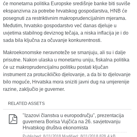
će monetarna politika Europske središnje banke biti suviše
ekspanzivna za potrebe hrvatskog gospodarstva, HNB će
posegnuti za restriktivnim makroprudencijalnim mjerama.
Međutim, hrvatsko gospodarstvo već danas djeluje u
uvjetima stabilnog deviznog tečaja, a niska inflacija je i do
sada bila ključna za očuvanje konkurentnosti.
Makroekonomske neravnoteže se smanjuju, ali su i dalje
prisutne. Nakon ulaska u monetarnu uniju, fiskalna politika
će uz makroprudencijalnu politiku postati ključan
instrument za protucikličko djelovanje, a da bi to djelovanje
bilo moguće, Hrvatska mora sniziti javni dug na umjerenije
razine, zaključio je guverner.
RELATED ASSETS
"Izazovi članstva u europodručju", prezentacija
guvernera Borisa Vujčića na 26. savjetovanju
Hrvatskog društva ekonomista
Published: 8/11/2018
Modified: 8/11/2018
828.4 kB