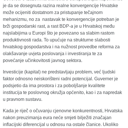
je da se dosegnuta razina realne konvergencije Hrvatske
može ocijeniti dostatnom za pristupanje tečajnom
mehanizmu, no za nastavak te konvergencije potreban je
brži gospodarski rast, a rast BDP-a je u Hrvatskoj među
najslabijima u Europi što je povezano sa slabim rastom
produktivnosti rada. To upućuje na strukturne slabosti
hrvatskog gospodarstva i na nužnost provedbe reforma za
olakšavanje uvjeta poslovanja i investiranja te za
povećanje učinkovitosti javnog sektora.
Investicije (kapital) ne predstavljaju problem, već ljudski
faktor odnosno neiskorišteni radni potencijal. Guverner je
podsjetio da ima prostora i za poboljšanje kvalitete
institucija te poslovnog okružja općenito, kao i za napredak
u pravnom sustavu.
Kada je riječ o očuvanju cjenovne konkurentnosti, Hrvatska
nakon preuzimanja eura neće smjeti bilježiti značajan
inflacijski diferencijal u odnosu na ostale članice. Ukoliko