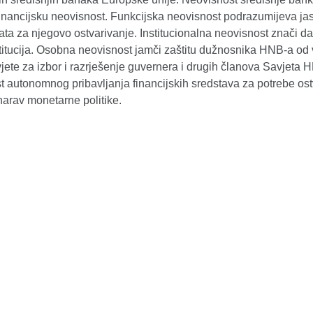
inancijsku neovisnost. Funkcijska neovisnost podrazumijeva jasn
ta za njegovo ostvarivanje. Institucionalna neovisnost znači d
titucija. Osobna neovisnost jamči zaštitu dužnosnika HNB-a od va
vjete za izbor i razrješenje guvernera i drugih članova Savjeta
 autonomnog pribavljanja financijskih sredstava za potrebe ost
narav monetarne politike.