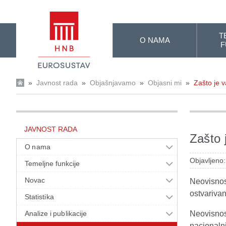
Skip to Main Content
T
O NAMA
F
»
Javnost rada
»
Objašnjavamo
»
Objasni mi
»
Zašto je 
JAVNOST RADA
Zašto 
O nama
Objavljeno:
Temeljne funkcije
Novac
Neovisnost
ostvarivan
Statistika
Analize i publikacije
Neovisnos
nacionalni