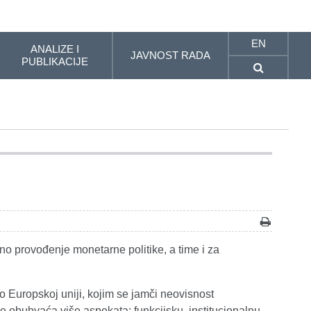
EN
ANALIZE I
JAVNOST RADA
PUBLIKACIJE
no provođenje monetarne politike, a time i za
 Europskoj uniji, kojim se jamči neovisnost
 obuhvaća više aspekata: funkcijsku, institucionalnu,