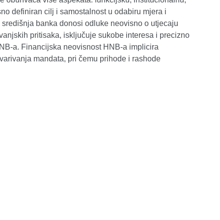
o definiran cilj i samostalnost u odabiru mjera i
a središnja banka donosi odluke neovisno o utjecaju
njskih pritisaka, isključuje sukobe interesa i precizno
 HNB-a. Financijska neovisnost HNB-a implicira
varivanja mandata, pri čemu prihode i rashode