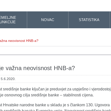
EMELJNE
NOVAC
STATISTIKA
UNKCIJE
važna neovisnost HNB-a?
je važna neovisnost HNB-a?
 5.6.2020.
 središnje banke ključan je preduvjet za uspješno i vjerodostoj
je osnovnog cilja središnje banke – stabilnosti cijena.
t Hrvatske narodne banke u skladu je s člankom 130. Ugovora o
h središnjih banaka Europske unije. Neovisnost središnje banke