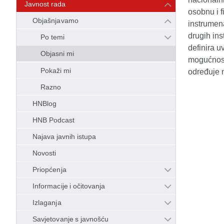
Javnost rada
osobnu i f
Objašnjavamo
instrumena
drugih ins
Po temi
definira u
Objasni mi
mogućnost
Pokaži mi
određuje 
Razno
HNBlog
HNB Podcast
Najava javnih istupa
Novosti
Priopćenja
Informacije i očitovanja
Izlaganja
Savjetovanje s javnošću