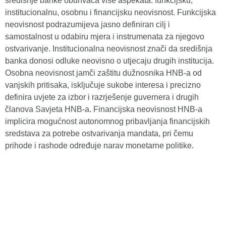
središnje banke obuhvaća više aspekata: funkcijsku,
institucionalnu, osobnu i financijsku neovisnost. Funkcijska
neovisnost podrazumijeva jasno definiran cilj i
samostalnost u odabiru mjera i instrumenata za njegovo
ostvarivanje. Institucionalna neovisnost znači da središnja
banka donosi odluke neovisno o utjecaju drugih institucija.
Osobna neovisnost jamči zaštitu dužnosnika HNB-a od
vanjskih pritisaka, isključuje sukobe interesa i precizno
definira uvjete za izbor i razrješenje guvernera i drugih
članova Savjeta HNB-a. Financijska neovisnost HNB-a
implicira mogućnost autonomnog pribavljanja financijskih
sredstava za potrebe ostvarivanja mandata, pri čemu
prihode i rashode određuje narav monetarne politike.