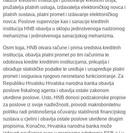
nadzor kreditnih institucija i poslovanje kreditnih unija,
pružatelja platnih usluga, izdavatelja elektroničkog novca i
platnih sustava, platni promet i izdavanje elektroničkog
novca. Poslove supervizije kao i sanacije kreditnih
institucija HNB obavlja u sklopu jedinstvenoga nadzornog
mehanizma i jedinstvenoga sanacijskog mehanizma.
Osim toga, HNB otvara račune i prima sredstva kreditnih
institucija, obavlja platni promet po tim računima te
odobrava kredite kreditnim institucijama, prikuplja i
obrađuje statističke podatke te uređuje i unapređuje platni
promet i osigurava njegovo nesmetano funkcioniranje. Za
Republiku Hrvatsku Hrvatska narodna banka obavlja
poslove fiskalnog agenta i obavlja ostale zakonom
utvrđene poslove. Usto, HNB donosi podzakonske propise
za poslove iz svoje nadležnosti, provodi makrobonitetnu
politiku radi pridonošenja očuvanju stabilnosti financijskog
sustava u cjelini i obavlja ostale poslove utvrđene drugim
propisima. Konačno, Hrvatska narodna banka može