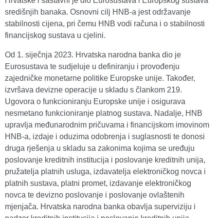
Hrvatske i sastavni je dio Eurosustava i Europskog sustava
središnjih banaka. Osnovni cilj HNB-a jest održavanje
stabilnosti cijena, pri čemu HNB vodi računa i o stabilnosti
financijskog sustava u cjelini.
Od 1. siječnja 2023. Hrvatska narodna banka dio je
Eurosustava te sudjeluje u definiranju i provođenju
zajedničke monetarne politike Europske unije. Također,
izvršava devizne operacije u skladu s člankom 219.
Ugovora o funkcioniranju Europske unije i osigurava
nesmetano funkcioniranje platnog sustava. Nadalje, HNB
upravlja međunarodnim pričuvama i financijskom imovinom
HNB-a, izdaje i oduzima odobrenja i suglasnosti te donosi
druga rješenja u skladu sa zakonima kojima se uređuju
poslovanje kreditnih institucija i poslovanje kreditnih unija,
pružatelja platnih usluga, izdavatelja elektroničkog novca i
platnih sustava, platni promet, izdavanje elektroničkog
novca te devizno poslovanje i poslovanje ovlaštenih
mjenjača. Hrvatska narodna banka obavlja superviziju i