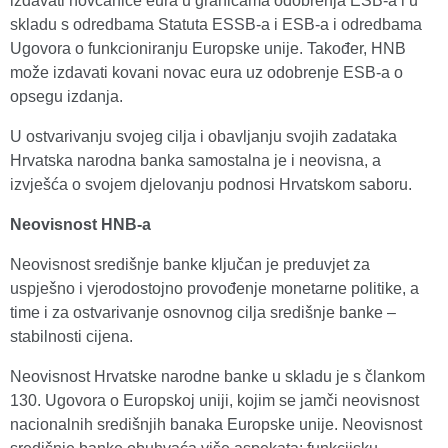
izdavati novčanice eura u granicama odobrenja ESB-a i u
skladu s odredbama Statuta ESSB-a i ESB-a i odredbama
Ugovora o funkcioniranju Europske unije. Također, HNB
može izdavati kovani novac eura uz odobrenje ESB-a o
opsegu izdanja.
U ostvarivanju svojeg cilja i obavljanju svojih zadataka
Hrvatska narodna banka samostalna je i neovisna, a
izvješća o svojem djelovanju podnosi Hrvatskom saboru.
Neovisnost HNB-a
Neovisnost središnje banke ključan je preduvjet za
uspješno i vjerodostojno provođenje monetarne politike, a
time i za ostvarivanje osnovnog cilja središnje banke –
stabilnosti cijena.
Neovisnost Hrvatske narodne banke u skladu je s člankom
130. Ugovora o Europskoj uniji, kojim se jamči neovisnost
nacionalnih središnjih banaka Europske unije. Neovisnost