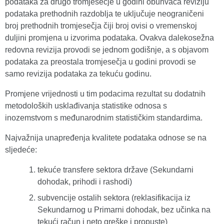
podataka za drugo tromjesečje u godini obuhvaća reviziju
podataka prethodnih razdoblja te uključuje neograničeni
broj prethodnih tromjesečja čiji broj ovisi o vremenskoj
duljini promjena u izvorima podataka. Ovakva dalekosežna
redovna revizija provodi se jednom godišnje, a s objavom
podataka za preostala tromjesečja u godini provodi se
samo revizija podataka za tekuću godinu.
Promjene vrijednosti u tim podacima rezultat su dodatnih
metodoloških usklađivanja statistike odnosa s
inozemstvom s međunarodnim statističkim standardima.
Najvažnija unapređenja kvalitete podataka odnose se na
sljedeće:
tekuće transfere sektora države (Sekundarni
dohodak, prihodi i rashodi)
subvencije ostalih sektora (reklasifikacija iz
Sekundarnog u Primarni dohodak, bez učinka na
tekući račun i neto greške i propuste)