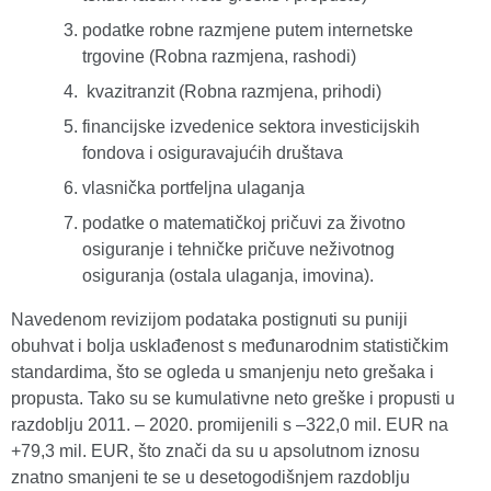
podatke robne razmjene putem internetske
trgovine (Robna razmjena, rashodi)
kvazitranzit (Robna razmjena, prihodi)
financijske izvedenice sektora investicijskih
fondova i osiguravajućih društava
vlasnička portfeljna ulaganja
podatke o matematičkoj pričuvi za životno
osiguranje i tehničke pričuve neživotnog
osiguranja (ostala ulaganja, imovina).
Navedenom revizijom podataka postignuti su puniji
obuhvat i bolja usklađenost s međunarodnim statističkim
standardima, što se ogleda u smanjenju neto grešaka i
propusta. Tako su se kumulativne neto greške i propusti u
razdoblju 2011. – 2020. promijenili s –322,0 mil. EUR na
+79,3 mil. EUR, što znači da su u apsolutnom iznosu
znatno smanjeni te se u desetogodišnjem razdoblju